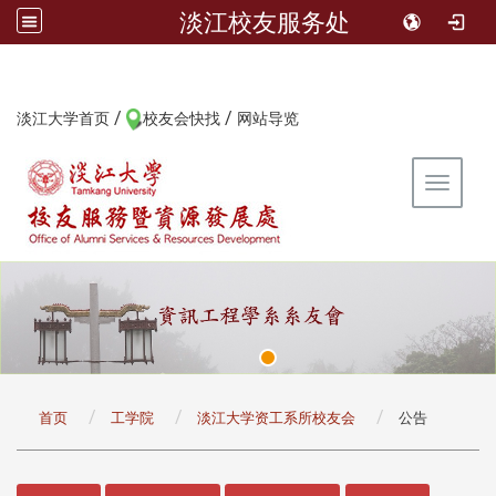
淡江校友服务处
/
/
:::
淡江大学首页
校友会快找
网站导览
Toggle 
:::
首页
工学院
淡江大学资工系所校友会
公告
:::