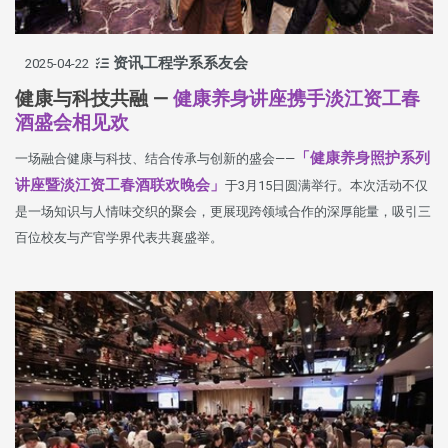
资讯工程学系系友会
2025-04-22
健康与科技共融 —
健康养身讲座携手淡江资工春
酒盛会相见欢
「健康养身照护系列
一场融合健康与科技、结合传承与创新的盛会——
讲座暨淡江资工春酒联欢晚会」
于3月15日圆满举行。本次活动不仅
是一场知识与人情味交织的聚会，更展现跨领域合作的深厚能量，吸引三
百位校友与产官学界代表共襄盛举。