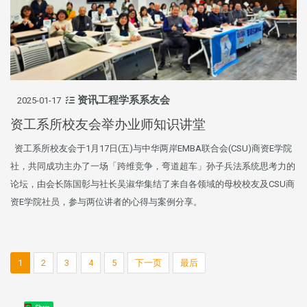
资讯工程学系系友会
2025-01-17
资工系所校友会举办业师知识讲堂
资工系所校友会于1月17日(五)与中华两岸EMBA联合会(CSU)商资E学院
社，共同成功主办了一场「跨维竞争，弯道超车」孙子兵法系统思考力的
论坛，由会长陈国彰与社长吴淑华集结了来自各领域的母校校友及CSU商
资E学院社员，参与两位讲者的心得与案例分享。
1
2
3
4
5
下一页
最后