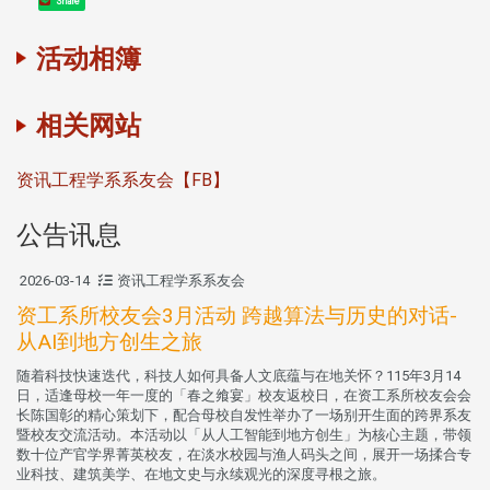
Share
活动相簿
相关网站
资讯工程学系系友会【FB】
公告讯息
2026-03-14
资讯工程学系系友会
资工系所校友会3月活动 跨越算法与历史的对话-
从AI到地方创生之旅
随着科技快速迭代，科技人如何具备人文底蕴与在地关怀？115年3月14
日，适逢母校一年一度的「春之飨宴」校友返校日，在资工系所校友会会
长陈国彰的精心策划下，配合母校自发性举办了一场别开生面的跨界系友
暨校友交流活动。本活动以「从人工智能到地方创生」为核心主题，带领
数十位产官学界菁英校友，在淡水校园与渔人码头之间，展开一场揉合专
业科技、建筑美学、在地文史与永续观光的深度寻根之旅。