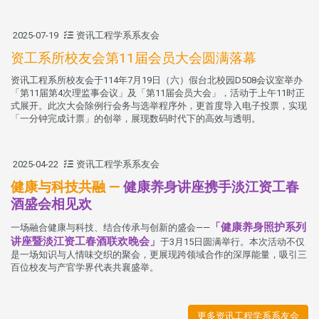
2025-07-19
资讯工程学系系友会
资工系所校友会第11届会员大会圆满落幕
资讯工程系所校友会于114年7月19日（六）假台北校园D508会议室举办
「第11届第4次理监事会议」及「第11届会员大会」，活动于上午11时正
式展开。此次大会除例行会务与选举程序外，更首度导入电子投票，实现
「一分钟完成计票」的创举，展现数码时代下的高效与透明。
2025-04-22
资讯工程学系系友会
健康与科技共融 —
健康养身讲座携手淡江资工春
酒盛会相见欢
「健康养身照护系列
一场融合健康与科技、结合传承与创新的盛会——
讲座暨淡江资工春酒联欢晚会」
于3月15日圆满举行。本次活动不仅
是一场知识与人情味交织的聚会，更展现跨领域合作的深厚能量，吸引三
百位校友与产官学界代表共襄盛举。
更多资讯工程学系系友会