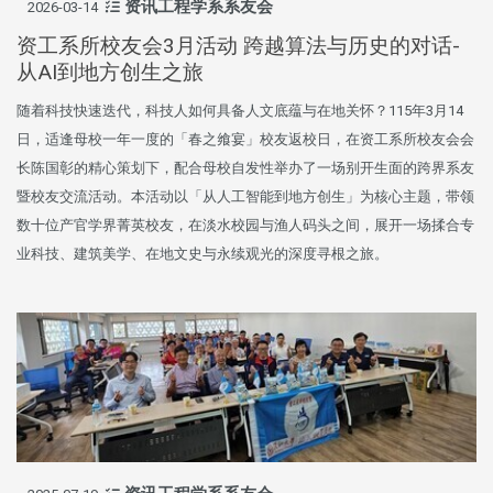
资讯工程学系系友会
2026-03-14
资工系所校友会3月活动 跨越算法与历史的对话-
从AI到地方创生之旅
随着科技快速迭代，科技人如何具备人文底蕴与在地关怀？115年3月14
日，适逢母校一年一度的「春之飨宴」校友返校日，在资工系所校友会会
长陈国彰的精心策划下，配合母校自发性举办了一场别开生面的跨界系友
暨校友交流活动。本活动以「从人工智能到地方创生」为核心主题，带领
数十位产官学界菁英校友，在淡水校园与渔人码头之间，展开一场揉合专
业科技、建筑美学、在地文史与永续观光的深度寻根之旅。