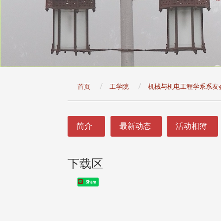
:::
首页
工学院
机械与机电工程学系系友
:::
简介
最新动态
活动相簿
下载区
Share