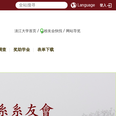
Language
登入
/
/
:::
淡江大学首页
校友会快找
网站导览
调查
奖助学金
表单下载