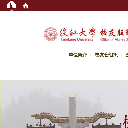
:::
单位简介
校友会组织