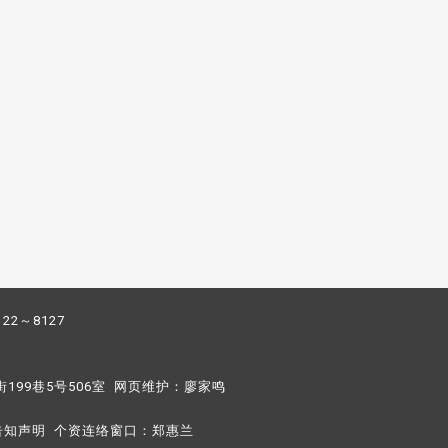
122～8127
街199巷5号506室 网页维护：
廖家鸣​
告知声明
个资连络窗口：
郑惠兰