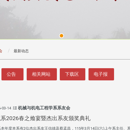
会
最新动态
公告
相关网站
下载区
电子报
机械与机电工程学系系友会
-03-14
系2026春之飨宴暨杰出系友颁奖典礼
本年度本系有2位杰出系友王信雄及蔡孟昌，115年3月14日(六)上午系主任、