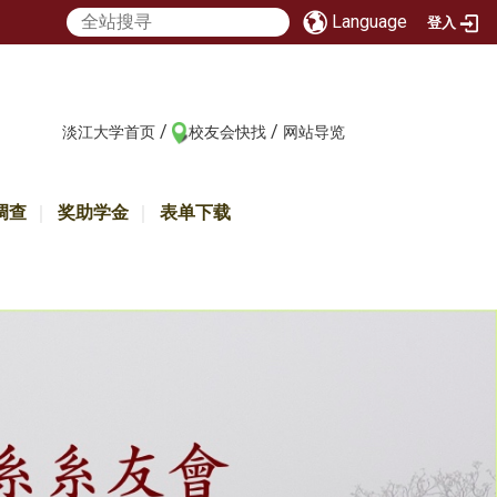
Language
登入
/
/
:::
淡江大学首页
校友会快找
网站导览
调查
奖助学金
表单下载