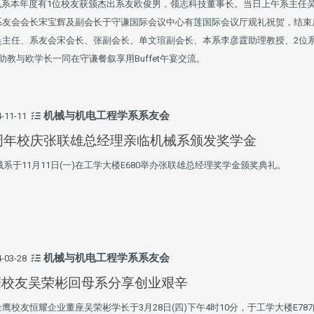
系本年度有1位校友获颁杰出系友欧俊男，领志科技董事长。当日上午系主任
系友会会长宋宝辉及副会长于守谦国际会议中心有莲国际会议厅观礼祝贺，结束
吴主任、系友会宋会长、张副会长、单文瑄副会长、本系李彦霆助理教授、2位
助教与欧学长一同在守谦餐叙享用Buffet午宴交流。
机械与机电工程学系系友会
-11-11
4周年校庆张联雄总经理亲临机械系颁发奖学金
于11月11日(一)在工学大楼E680举办张联雄总经理奖学金颁奖典礼。
机械与机电工程学系系友会
-03-28
鹰校友吴荣彬回母系分享创业艰辛
友恒耀企业董座吴荣彬学长于3月28日(四)下午4时10分，于工学大楼E78