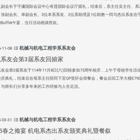
及副会长于守谦国际会议中心有莲国际会议厅观礼，结束后，系主任吴主任、系
、张副会长、单副会长、3位本系系友、2位系助理及1位助教一同与杰出系友在
Buffet午宴，当日活动相谈胜欢。
机械与机电工程学系系友会
-11-08
械系友会第3届系友回娘家
友会第3届系友于114年11月8日(六)回校参加75周年校庆，上午于母校学生活
校庆典礼，结束后在母系主任陪同下至QP觉轩会馆餐会，餐会后回工学大楼E79
，与师长们分享多年来的工作经验与人生近况。
机械与机电工程学系系友会
-03-31
25春之飨宴 机电系杰出系友颁奖典礼暨餐叙