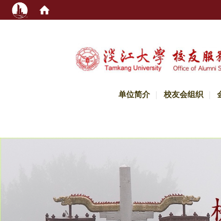
:::
单位简介
校友会组织