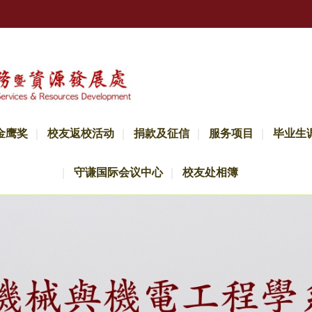
金鹰奖
校友返校活动
捐款及征信
服务项目
毕业生
守谦国际会议中心
校友处相簿