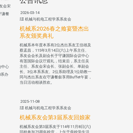
公告讯息
友会宋
2026-03-14
守谦餐
机械与机电工程学系系友会
机械系2026春之飨宴暨杰出
系友颁奖典礼
机械系本年度本系有2位杰出系友王信雄及
蔡孟昌，115年3月14日(六)上午系主任、
系友会会长及副会长于守谦国际会议中心
有莲国际会议厅观礼，结束后，系主任吴
主任、系友会宋会长、张副会长、单副会
动中心
长、3位本系系友、2位系助理及1位助教一
0系办
同与杰出系友在守谦餐叙享用Buffet午宴，
当日活动相谈胜欢。
2025-11-08
机械与机电工程学系系友会
机械系友会第3届系友回娘家
机械系友会第3届系友于114年11月8日(六)
回校参加75周年校庆，上午于母校学生活