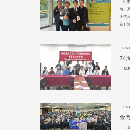
机电
埼、
主任
及1位
2024
7
机械系
2024
金
金鹰校