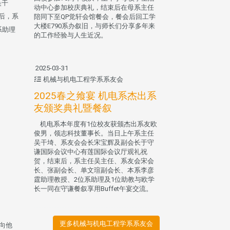
吴干
动中心参加校庆典礼，结束后在母系主任
后，系
陪同下至QP觉轩会馆餐会，餐会后回工学
大楼E790系办叙旧，与师长们分享多年来
系助理
的工作经验与人生近况。
2025-03-31
机械与机电工程学系系友会
2025春之飨宴 机电系杰出系
友颁奖典礼暨餐叙
机电系本年度有1位校友获颁杰出系友欧
俊男，领志科技董事长。当日上午系主任
吴干埼、系友会会长宋宝辉及副会长于守
谦国际会议中心有莲国际会议厅观礼祝
贺，结束后，系主任吴主任、系友会宋会
长、张副会长、单文瑄副会长、本系李彦
霆助理教授、2位系助理及1位助教与欧学
长一同在守谦餐叙享用Buffet午宴交流。
更多机械与机电工程学系系友会
7向他