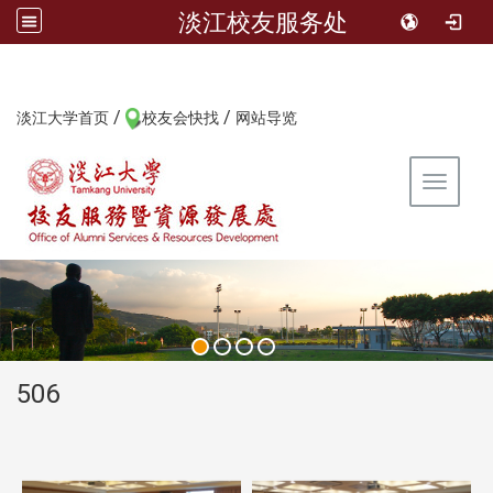
淡江校友服务处
/
/
:::
淡江大学首页
校友会快找
网站导览
Toggle 
:::
506