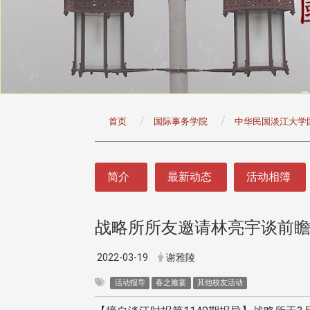
:::
首页
国际事务学院
中华民国淡江大学
:::
简介
最新动态
活动相簿
战略所所友邀请林亮宇谈前
2022-03-19
谢雅陵
活动报导
春之飨宴
其他校友活动