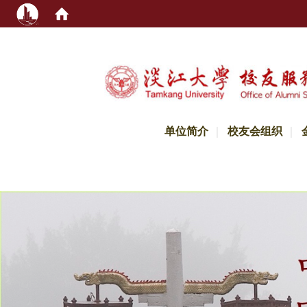
:::
单位简介
校友会组织