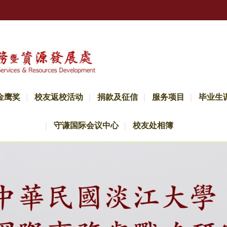
金鹰奖
校友返校活动
捐款及征信
服务项目
毕业生
守谦国际会议中心
校友处相簿