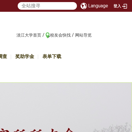
Language
登入
/
/
:::
淡江大学首页
校友会快找
网站导览
调查
奖助学金
表单下载