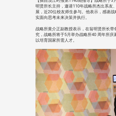
【摘自淡江时报第1140期报导】战略所于3
明贤所长主持，邀请110年战略所杰出系
展，近20位校友师生参与。他表示，感谢
实面向思考未来决策并执行。
战略所黄介正副教授表示，在翁明贤所长带
究，战略所将于5月举办战略所40 周年所
以培育国家所需人才。