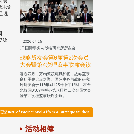
所翁
职涯发
足现
研
资源
2026-04-25
国际事务与战略研究所所友会
战略所友会第8届第2次会员
大会暨第4次理监事联席会议
暮春四月，万物繁茂惠风和畅，战略至亲
良朋承先启后之聚。国际事务与战略研究
所所友会于115年4月25日中午12时，在台
北校园D509室举办第八届第二次会员大会
暨第四次理监事联席会议。
更多Inst. of International Affairs & Strategic Studies
活动相簿