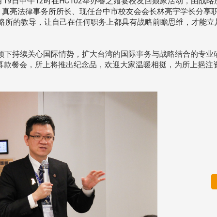
月19日中午12时在HC102举办春之飨宴校友回娘家活动，由战略
友、真亮法律事务所所长、现任台中市校友会会长林亮宇学长分享
战略所的教导，让自己在任何职务上都具有战略前瞻思维，才能立
领下持续关心国际情势，扩大台湾的国际事务与战略结合的专业
庆募款餐会，所上将推出纪念品，欢迎大家温暖相挺，为所上挹注