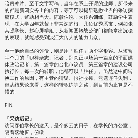
暗房冲片。至于文字写稿，当年在系上开课的业师，所带来
的都是新闻实务上的内容，等于可以提早熟悉业界的采访撰
稿模式，帮助相当大。陈彦伯说，大传系训练、鼓励学生表
现，在大学四年就紮下非常深的根。几位优秀系友，例如张
其强学长、赵心屏学姐，从新闻圈转战公部门都能拿出沉稳
的表现，就能感受到淡江大传人的能力出众。
至于他给自己的评价，则是用「胜任」两个字形容。从短暂
半个月的「职棒杂志」记者，到真正职场第一篇章的平面媒
体政治记者，第二篇章的台北市议员，第三篇章的建设公司
执行长，每一次的转职，他都可以「胜任」。虽然这中间转
换工作的原因，有主管的猜疑、报社收摊、竞选连任失利，
但从结果论来看，这样的转职练等之路，到目前为止算是不
错的。
FIN.
「采访后记」
访问彦伯学长的这天，是个多云的日子，在学长的办公室，
隔着落地窗，俯瞰