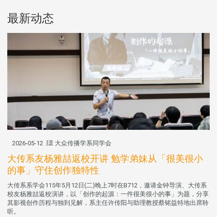
最新动态
2026-05-12
大众传播学系同学会
大传系友杨雅喆返校开讲 勉学弟妹从「很美很小
的事」守住创作独特性
大传系系学会115年5月12日(二)晚上7时在B712，邀请金钟导演、大传系
校友杨雅喆返校演讲，以「创作的起源：一件很美很小的事」为题，分享
其影视创作历程与独到见解，系主任许传阳与助理教授蔡铭益特地出席聆
听。