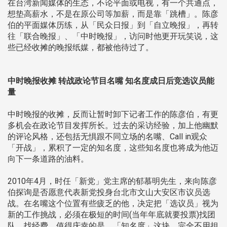
在台湾新闻媒体的生态，不论平面或电视，有一个共通点，
想垫高薪水，不是在原公司等加薪，而是靠「跳槽」。陈彦
伯的平面媒体历练，从「民众日报」到「自立晚报」，再转
往「联合晚报」、「中时晚报」，访问时他更开玩笑说，这
些已经收摊的晚报纸媒，都被他待过了。
中时晚报收摊 转战政论节目名嘴 知名度成日后竞选议员能
量
中时晚报的收摊，反而让暂时卸下记者工作的陈彦伯，有更
多机会在政论节目发挥所长。过去的采访经验，加上他幽默
的评论风格，还包括无惧跟不同立场的名嘴、Call in观众
「开战」，累积了一定的知名度，这些知名度也将成为他迈
向下一条道路的油料。
2010年4月，时任「新党」党主席的郁慕明先生，来向陈彦
伯探询是否愿意代表新党投身台北市文山大安区市议员选
战。在名嘴这个位置有些疲乏的他，决定把「选议员」视为
新的工作挑战，必须在极短的时间(当年年底就要投票)找团
队、找经费，值得庆幸的是，「知名度」这块，完全不用担