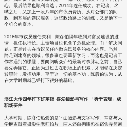
心。最后结果也顺利当选，2014年连任成功。在记者、名
嘴之后，又加上一段八年的市议员资历。从对公部门的问
政，到基层的选民服务，这些政治路上的训练，又是他下一
个机会的资本。
2018年市议员连任失利，陈彦伯隔年收到兴富发建设的邀
请，担任执行长。主责项目也包含了危机处理。而「解决问
题」正是过去在市议员任内做选民服务的核心内容。当然，
跨足到建商的领域，很多事也要重新学习，而这也是记者工
作常遇到的课题，要向阅听众介绍最新时事脉动之前，自己
要先弄懂它。正因为过过去在职场上的积累，才能够在决定
转职时，发挥功用。至于这一切的基本功，陈彦伯认为，从
在大学时期就已经打下很好的基础。
淡江大传四年打下好基础 喜爱摄影与写作 「勇于表现」成
职场要件
大学时期，陈彦伯热爱的是平面摄影与文字写作。常常与大
学麻吉跟着摄影学老师拍片，两人还自掏腰包在宿舍弄简易