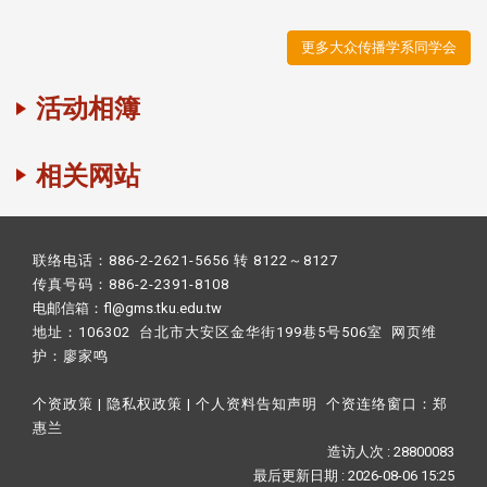
更多大众传播学系同学会
活动相簿
相关网站
联络电话：886-2-2621-5656 转 8122～8127
传真号码：886-2-2391-8108
电邮信箱：fl@gms.tku.edu.tw
地址：106302 台北市大安区金华街199巷5号506室 网页维
护：
廖家鸣​
个资政策
|
隐私权政策
|
个人资料告知声明
个资连络窗口：
郑
惠兰
造访人次 : 28800083
最后更新日期 :
2026-08-06 15:25