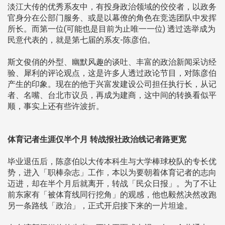
淡江大传的优秀系友中，有投身政治领域的佼佼者，以政务
官身分在公部门服务、或是以幕僚的角色在竞选团队中发挥
所长。而第一位(可能也是目前为止唯一一位) 透过选举成为
民意代表的，就是第七届的系友-陈彦伯。
斯文俊俏的外型、幽默风趣的谈吐、丰富的政治新闻采访经
验、犀利的评论观点，这是许多人透过政论节目，对陈彦伯
产生的印象。现在的他于兴富发建设公司担任执行长，从记
者、名嘴、台北市议员，再成为建商，这中间的转换看似平
顺，事实上还有些许波折。
体育记者生涯仅半个月 转战报社政治线记者路更宽
毕业退伍后，陈彦伯以大传本科生与大学棒球校队的专长优
势，进入「职棒杂志」工作，本以为要朝着体育记者的志向
迈进，却在半个月后就离开，转战「民众日报」。为了不让
前东家有「被体育线同行挖角」的观感，他也毅然决然改跑
另一条路线「政治」，正式开启接下来的一片坦途。