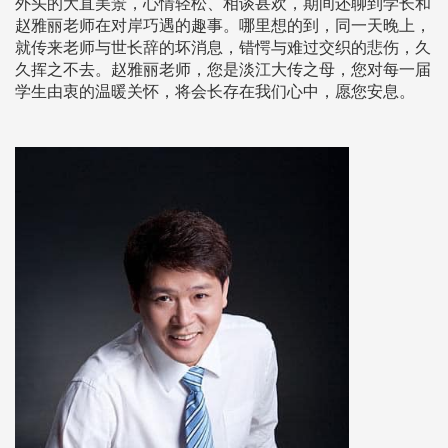
外头的大直美景，心情轻松、相谈甚欢，期间还聊到学长和
赵雅丽老师在对岸巧遇的趣事。哪里想的到，同一天晚上，
就传来老师与世长辞的坏消息，错愕与难过交织的悲伤，久
久挥之不去。赵雅丽老师，您是淡江大传之母，您对每一届
学生由衷的温暖关怀，将会长存在我们心中，愿您安息。