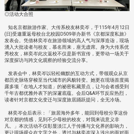
◎活动大合照
知名京都旅游作家、大传系校友林奕岑，于115年4月12日
(日)受邀重返母校台北校园D509举办新书《京都深度私旅》
发表会。凭借林奕岑在旅游领域的高人气与深厚造诣，现场
湧入大批读者与校友，慕名而来，座无虚席。身为大传系优
秀校友，林奕岑此次返校不仅是新书宣传，更带动一场关于
深度探访与跨文化观察的经验交流分享。
发表会中，林奕岑以轻松幽默的互动方式，带领观众从京
都历史脉络穿梭至当代城市的风貌转变。她更在现场首度揭
露多项「在地人才知道」的祕密私藏景点，让与会者感受到
千年古都优雅外表下的深邃底蕴。会后Q&A环节反应热烈，
读者针对京都文化变迁与深度旅居踊跃提问，全无冷场。
林奕岑会后表示：「旅居海外多年，能回到母校分享这份
对京都的情感，见到不少母校的校友，对我来说意义非
凡。」本次活动不仅彰显淡江人于传播与文化界的影响力，
更让现场观众在文字之外，透过与林奕岑深入浅出的面对面