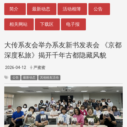
:::
简介
最新动态
活动相簿
公告
相关网站
下载区
电子报
大传系友会举办系友新书发表会 《京都
深度私旅》揭开千年古都隐藏风貌
2026-04-12
严蜜蜜
公告
最新动态
其他校友活动