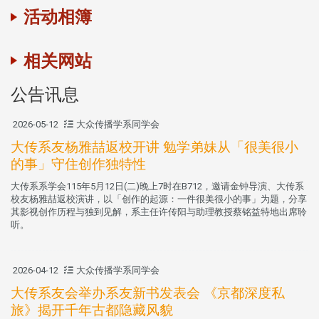
活动相簿
相关网站
公告讯息
2026-05-12
大众传播学系同学会
大传系友杨雅喆返校开讲 勉学弟妹从「很美很小
的事」守住创作独特性
大传系系学会115年5月12日(二)晚上7时在B712，邀请金钟导演、大传系
校友杨雅喆返校演讲，以「创作的起源：一件很美很小的事」为题，分享
其影视创作历程与独到见解，系主任许传阳与助理教授蔡铭益特地出席聆
听。
2026-04-12
大众传播学系同学会
大传系友会举办系友新书发表会 《京都深度私
旅》揭开千年古都隐藏风貌