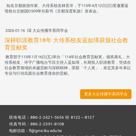
知名京都旅游作家、大传系校友林奕岑，于115年4月12日(日)受邀重返
母校台北校园D509举办新书《京都深度私旅》发表会。
2026-01-16
大众传播学系同学会
深耕职涯教育18年 大传系校友蓝如瑛获颁社会教
育贡献奖
教育部于115年1月16日(五)举办「114年社会教育贡献奖」颁奖典礼，大
传系校友、环宇广播电台节目主持人蓝如瑛，长期投入职涯教育，凭借在
社会教育领域的卓越贡献与深耕精神，荣获「个人奖」，肯定其多年来以
专业与行动实践社会教育使命的贡献。
更多大众传播学系同学会
联络电话：886-2-2621-5656 转 8122～8127
传真号码：886-2-2391-8108
电邮信箱：fl@gms.tku.edu.tw