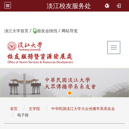
淡江校友服务处
/
/
:::
淡江大学首页
校友会快找
网站导览
Toggle 
:::
首页
文学院
中华民国淡江大学大众传播学系系友会
电子报