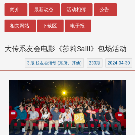
:::
简介
最新动态
活动相簿
公告
相关网站
下载区
电子报
大传系友会电影《莎莉Salli》包场活动
3 版 校友会活动 (系所、其他)
230期
2024-04-30