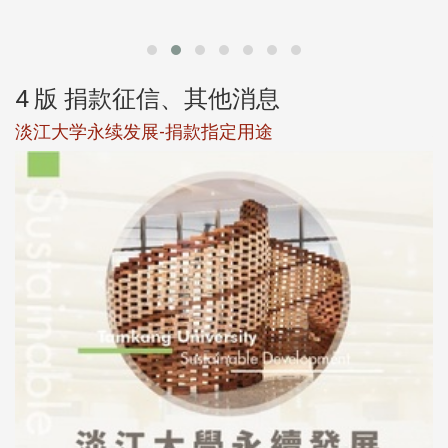
第
4 版 捐款征信、其他消息
淡江大学永续发展-捐款指定用途
于