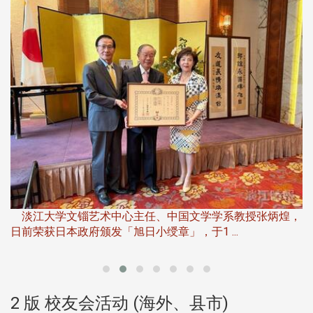
淡
下
淡江大学文锱艺术中心主任、中国文学学系教授张炳煌，
日前荣获日本政府颁发「旭日小绶章」，于1 ...
董
2 版 校友会活动 (海外、县市)