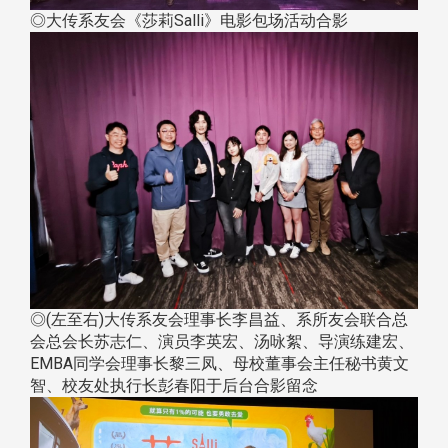
◎大传系友会《莎莉Salli》电影包场活动合影
◎(左至右)大传系友会理事长李昌益、系所友会联合总
会总会长苏志仁、演员李英宏、汤咏絮、导演练建宏、
EMBA同学会理事长黎三凤、母校董事会主任秘书黄文
智、校友处执行长彭春阳于后台合影留念