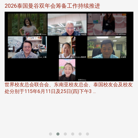
选
2026泰国曼谷双年会筹备工作持续推进
5
世界校友总会联合会、东南亚校友总会、泰国校友会及校友
服
处分别于115年6月11日及25日(四)下午3 ...
北
大