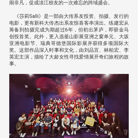
闹非凡，促成淡江校友的一次难忘的跨域盛会。
《莎莉Salli》是一部由大传系友投资、拍摄、发行的
电影，更有新科大传杰出系友惊喜客串演出。练建宏从
筹备到拍摄完成为期超过6年，但初出茅庐，即获金马
创投首奖。此外，更入选釜山影展亚洲之窗单元、大坂
亚洲电影节、瑞典哥德堡国际影展并获得多项国际大
奖。这部作品深入时事和文化，由刘品言、林柏宏、李
英宏主演，描绘了大龄女性寻找爱情展开奇幻旅程的故
事。