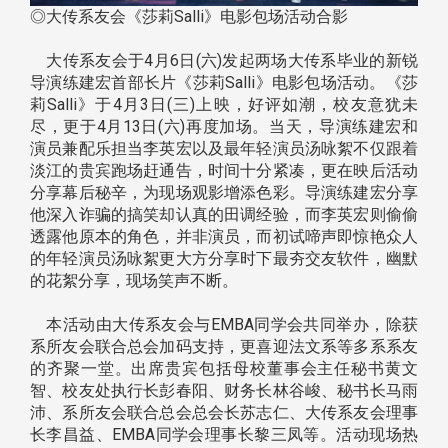
◎大传系友会《莎莉Salli》电影包场活动合影
大传系友会于4月6日(六)发起两场大传系毕业的新锐
导演练建宏首部长片《莎莉Salli》电影包场活动。《莎
莉Salli》于4月3日(三)上映，好评如潮，校友意犹未
尽，更于4月13日(六)再度加场。当天，导演练建宏和
演员兼配乐担当李英宏以及最年轻演员汤咏絮不仅跟着
淡江的贵宾跑场赶通告，时间十分紧凑，更在映后活动
分享幕后秘辛，为现场观影增添色彩。导演练建宏分享
他深入诈骗的搞笑却认真的田调经验，而李英宏则偷偷
透露他原本的角色，并非演员，而初试啼声即惊艳众人
的年轻演员汤咏絮更大方分享时下最夯交友软件，幽默
的花絮分享，现场笑声不断。
本活动由大传系友会与EMBA同学会共同举办，除获
系所友会联合总会加码支持，更喜迎法文系等多系系友
的齐聚一堂。出席贵宾包括母校董事会主任秘书黄文
智、校友处执行长彭春阳、财务长林谷峻、秘书长马雨
沛、系所友会联合总会总会长苏志仁、大传系友会理事
长李昌益、EMBA同学会理事长黎三凤等。活动现场热