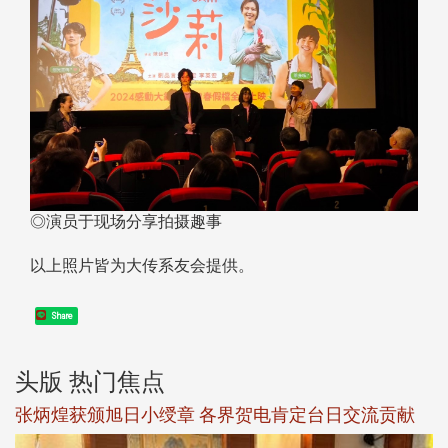
◎演员于现场分享拍摄趣事
以上照片皆为大传系友会提供。
Share
头版 热门焦点
新
张炳煌获颁旭日小绶章 各界贺电肯定台日交流贡献