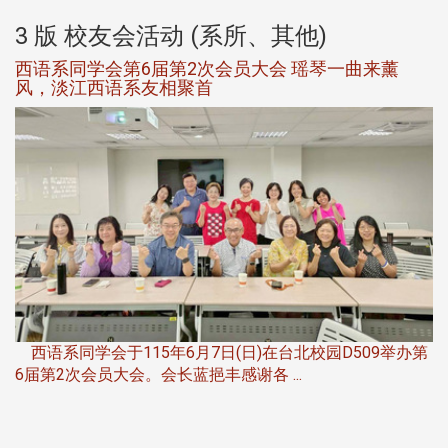
3 版 校友会活动 (系所、其他)
西语系同学会第6届第2次会员大会 瑶琴一曲来薰
风，淡江西语系友相聚首
，
西语系同学会于115年6月7日(日)在台北校园D509举办第
6届第2次会员大会。会长蓝挹丰感谢各 ...