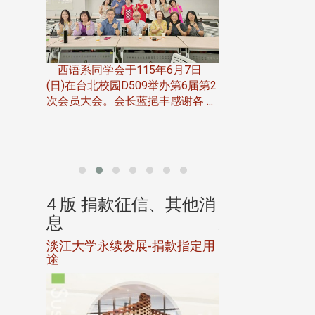
一次会员
在台北校
西语系同学会于115年6月7日
伯申研发
(日)在台北校园D509举办第6届第2
次会员大会。会长蓝挹丰感谢各 ...
由社团法人淡江大
合总会主办的「淡
韵杯歌唱大赛」，于11
、其他消
4 版 捐款征信、其他消
4 版 捐款
息
息
淡江大学永续发展-捐款指定用
校友个人资料保
途