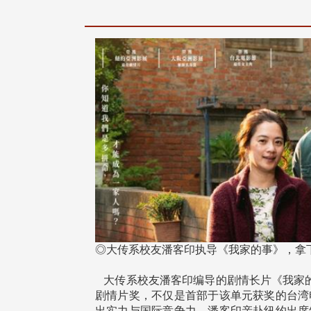
治大学主任秘书、中文系校友
校友处执行长彭春阳于115年
守正，于115年6月2日(二)率政
30日(四)荣退，为其十四年来
大学校友服务相关同仁莅临本 ...
校友服务、凝聚海内外校友情 ...
 版 校友会活动 (海
2 版 校友会活动 (海
外、县市)
外、县市)
东校友会6月活动
台北市校友会6月份活动
◎大传系校友潘客印执导《我家的事》，拿下
大传系校友潘客印编导的剧情长片《我家的事》，1
剧情片奖，不仅是首部于该单元获奖的台湾
出实力与国际竞争力。潘客印亲赴纽约出席