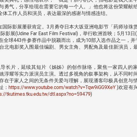
与勇气，分享给现在需要它的每一个人。」他也将这份荣耀献
全体工作人员和演员，表达最深的感谢与情感连结。
，已在国际影展屡获肯定。3月勇夺日本大坂亚洲电影节「药师珍珠
ne Far East Film Festival)，举行欧洲首映；5月13日
南加州校友会于115年6月2
在全球443件参赛作品中脱颖而出，成为10部入选作品之一，并
台中市校友会于115年6月24日
在美国洛杉矶华侨文教服
，在
)亦在台北电影奖入围最佳编剧、男女主角、男配角及最佳新演员，
(三)举办拜会台中市政府活动。参
（洛侨文化中心）会议室召
玲学
访团由母校战略所所长李大中、 ...
...
导长片，延续其短片《姊姊》的创作脉络，聚焦一家四人的
姚淳耀等实力派演员主演。透过多视角的叙事架构，从不同时
存在于家人之间的无条件关爱与理解，展现潘客印极具创意与
3 版 校友会活动 (系
3 版 校友会活动 
址：
https://www.youtube.com/watch?v=Tqw9iGG9XeY
)欢迎有
所、其他)
所、其他)
s://tkutimes.tku.edu.tw/dtl.aspx?no=59479
)
聚
【校友来访】香港校友会前会
邱孝贤接任跨业合作协
长叶雅琴、杜天宝学长
届理事长