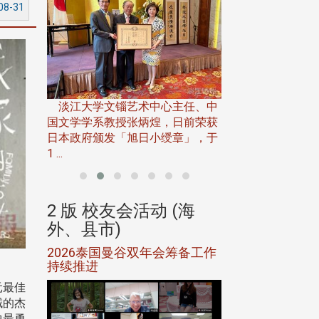
08-31
淡江大学推广教育处
13日(六)举办「
淡江大学文锱艺术中心主任、中
届开学典礼暨共识营，
15)年7
国文学学系教授张炳煌，日前荣获
事会于6月
日本政府颁发「旭日小绶章」，于
1 ...
(海
2 版 校友会活动 (海
2 版 校友会
外、县市)
外、县市)
5年年中
2026泰国曼谷双年会筹备工作
北加州校友会参
116年
持续推进
仲夏舞会 牛仔之
下届世界
欢
元最佳
域的杰
中最勇