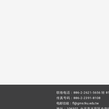
校配合「个人资料保护法」之施
，并导入个资管理，对于校友之
人资料应尽善良管理人之责任，
于母校 ...
联络电话：886-2-2621-5656 转 8
传真号码：886-2-2391-8108
电邮信箱：fl@gms.tku.edu.tw
地址：106302 台北市大安区金华