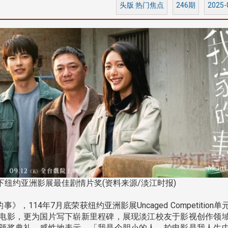
头版 热门焦点
246期
2025-
淡江大学于115年7月30日(四)举
办布达暨单位主管交接典礼。115
7月
本校校长葛焕昭将于今(1
学年度校友服务暨资源发展 ...
深耕
月31日(五)任期届满。董
24日(三)下午5时 ...
2 版 校友会活动 (海
2 版 校友会活动 
外、县市)
外、县市)
台中市校友会拜会卢秀燕市
南加州校友会召开11
纽约亚洲影展最佳剧情片奖(资料来源/淡江时报)
长 校友交流智慧治理凝聚向
理事会议 许宗由当选
心力
会长 并获授权承办
14年7月底荣获纽约亚洲影展Uncaged Competition单
校友双年会
电影，更为国片写下崭新里程碑，展现淡江校友于影视创作领
颁奖典礼，感性地表示，「我是个胆小的人，拍电影是我人生