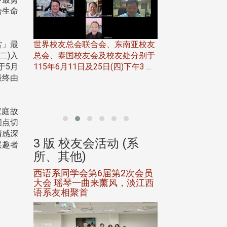
给生命
赏」最
世界校友总会联合会、东南亚校友
(二)入
总会、泰国校友会及校友处分别于
7日(日)
于5月
115年6月11日及25日(四)下午3 ...
务中心
最终由
北加州校友会于115
开115
晚，参加由北加州
联合会在Foster Ci ..
家庭故
间点切
情感深
(系
3 版 校友会活动 (系
3 版 校友会
兴趣者
所、其他)
所、其他)
进会第2
西语系同学会第6届第2次会员
第一届淡韵杯歌
大会 瑶琴一曲来薰风，淡江西
赛公开抽籤 落
语系友相聚首
正、公开竞赛精