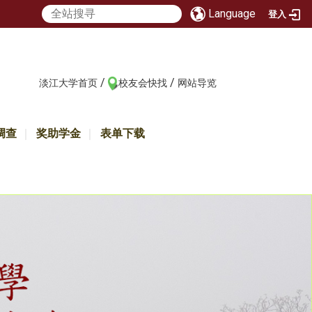
Language
登入
/
/
:::
淡江大学首页
校友会快找
网站导览
调查
奖助学金
表单下载