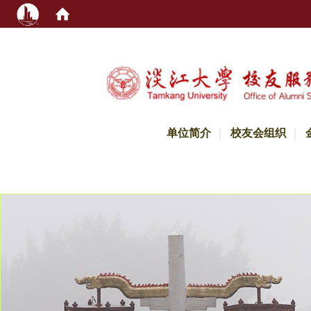
:::
单位简介
校友会组织