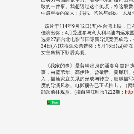
敢的一件事。我想透过这个奖项，将这股爱
中最重要的家人：妈妈、爸爸与姊姊，以及
该片于114年9月12日(五)在台湾上映
佳演出奖；4月受邀参与意大利乌迪内远东国际影展(Udi
东校友会于115年6月10日(三)
台北市校友会于6月6日(六)举办
选第27届台北电影节国际新导演竞赛单元，
16日(二)，27名校友夥伴一同前
「新店瑠公圳知性健行活动」
24日(六)获得观众票选奖；5月15日(四
中国宁夏省参访，活 ...
领队温明正学长与副领队吕惠
女主角摘下影后奖项。
姐的精 ...
《我家的事》是剪辑出身的潘客印首部执
事，由蓝苇华、高伊玲、曾敬骅、黄珮琪、
入，描绘家庭关系的形成与转变，细腻描写
 版 校友会活动 (系
3 版 校友会活动 (系
度的导演风格。电影预告已正式推出，（网
所、其他)
所、其他)
踊跃前往观赏。(摘自淡江时报1222期：
http
机系友会第3届第4次理监事
风保系友会兰阳探梅漫游 齐
Share
议暨系友论坛
共谱初夏欢乐乐章