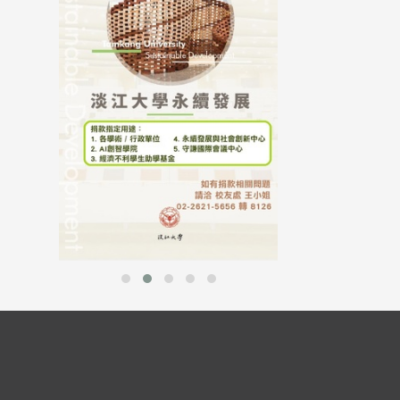
母校配合「个人资
行，并导入个资管
个人资料应尽善良
并于母校 ...