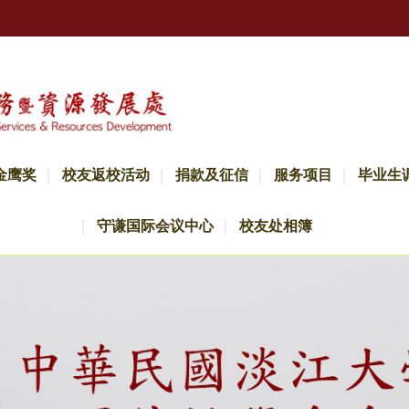
金鹰奖
校友返校活动
捐款及征信
服务项目
毕业生
守谦国际会议中心
校友处相簿