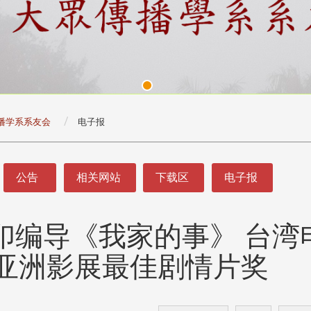
播学系系友会
电子报
公告
相关网站
下载区
电子报
印编导《我家的事》 台湾
头版 热门焦点
头版 热门焦点
处
校友处新任执行长武士戎上
淡江大学董事会议改
亚洲影展最佳剧情片奖
念
任 携手校友共创淡江新里程
聘任许辉煌为校长 新
董事