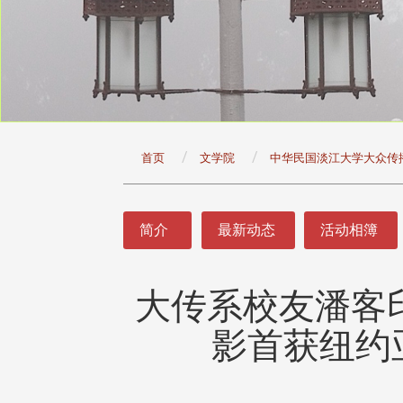
:::
首页
文学院
中华民国淡江大学大众传
:::
简介
最新动态
活动相簿
大传系校友潘客
头版 热门焦点
头版 热门焦点
治大学主任秘书曾守正率队
十四载深耕校友情谊 校友
影首获纽约
访校友处 深化校友工作交
执行长彭春阳荣退 校友感
共享实务经验
相伴同行