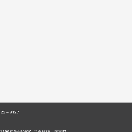
122～8127
街199巷5号506室 网页维护：
廖家鸣​