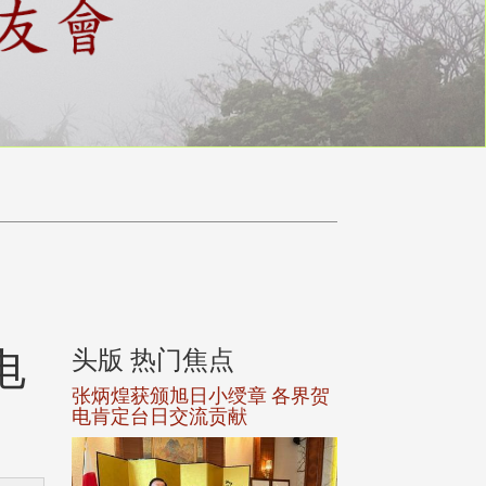
电
头版 热门焦点
头版 热门焦
选案报部
张炳煌获颁旭日小绶章 各界贺
观势汇天下校友
聘范巽绿
电肯定台日交流贡献