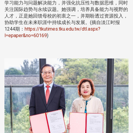
学习能力与问题解决能力，并强化抗压性与数据思维，同时
关注国际趋势与永续议题。她强调，培养具备能力与视野的
人才，正是她回馈母校的初衷之一，并期盼透过资源投入，
协助学生在未来职涯中持续成长与发展。(摘自淡江时报
1244期：
https://tkutimes.tku.edu.tw/dtl.aspx?
l=epaper&no=60169
)