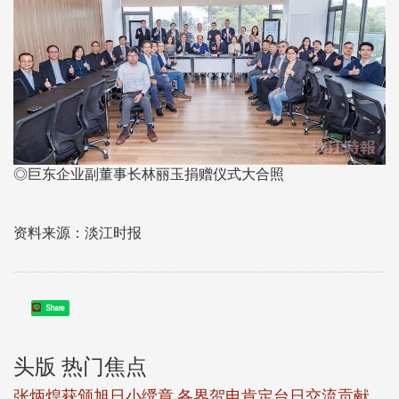
◎巨东企业副董事长林丽玉捐赠仪式大合照
资料来源：淡江时报
Share
头版 热门焦点
新
张炳煌获颁旭日小绶章 各界贺电肯定台日交流贡献