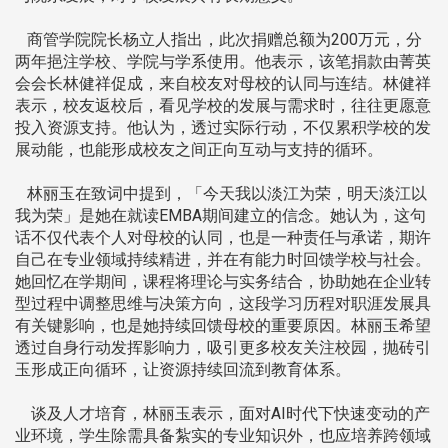
商管学院院长杨立人指出，此次捐赠总额为200万元，分
两年挹注学校、学院与学系使用。他表示，该笔捐款由菁英
会会长林健祥促成，来自校友对母校的认同与连结。林健祥
表示，校友返校后，看见学校的发展与需求时，往往更愿意
投入资源支持。他认为，透过实际行动，不仅累积学校的发
展动能，也能形成校友之间正向互动与支持的循环。
林丽玉在致词中提到，「今天我以淡江为荣，明天淡江以
我为荣」是她在就读EMBA期间建立的信念。她认为，这句
话不仅代表个人对母校的认同，也是一种责任与承诺，期许
自己在专业领域持续精进，并在有能力时回馈学校与社会。
她回忆在学期间，课程将理论与实务结合，协助她在企业转
型过程中调整思维与决策方向，这段学习历程对职涯发展具
有关键影响，也是她持续回馈母校的重要原因。林丽玉希望
透过自身行动发挥影响力，吸引更多校友关注校园，抛砖引
玉形成正向循环，让资源持续回流到教育体系。
谈及人才培育，林丽玉表示，面对AI时代下快速变动的产
业环境，学生除需具备紮实的专业知识外，也应培养跨领域