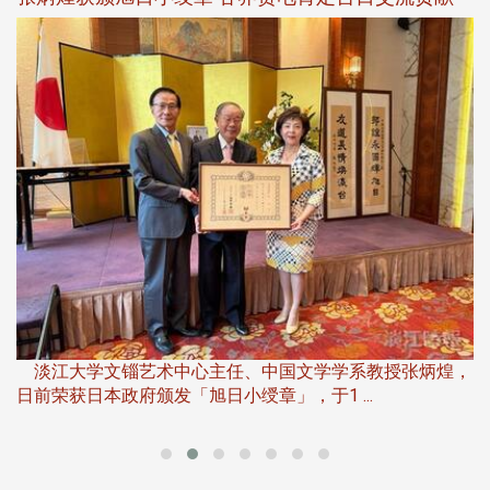
淡
下
淡江大学文锱艺术中心主任、中国文学学系教授张炳煌，
日前荣获日本政府颁发「旭日小绶章」，于1 ...
董