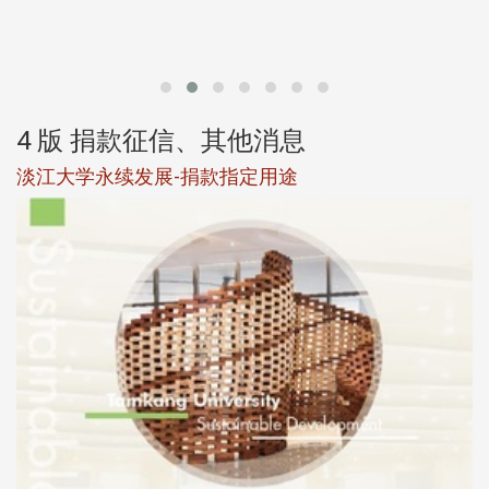
第
4 版 捐款征信、其他消息
淡江大学永续发展-捐款指定用途
于