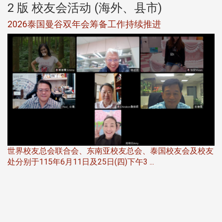
2 版 校友会活动 (海外、县市)
选
2026泰国曼谷双年会筹备工作持续推进
5
世界校友总会联合会、东南亚校友总会、泰国校友会及校友
服
处分别于115年6月11日及25日(四)下午3 ...
北
大