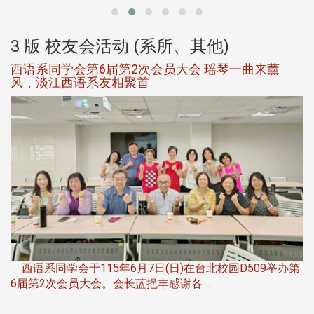
3 版 校友会活动 (系所、其他)
西语系同学会第6届第2次会员大会 瑶琴一曲来薰
风，淡江西语系友相聚首
，
西语系同学会于115年6月7日(日)在台北校园D509举办第
6届第2次会员大会。会长蓝挹丰感谢各 ...