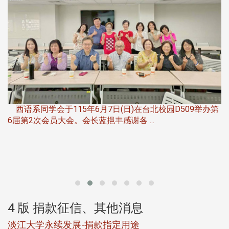
，
西语系同学会于115年6月7日(日)在台北校园D509举办第
6届第2次会员大会。会长蓝挹丰感谢各 ...
第
4 版 捐款征信、其他消息
淡江大学永续发展-捐款指定用途