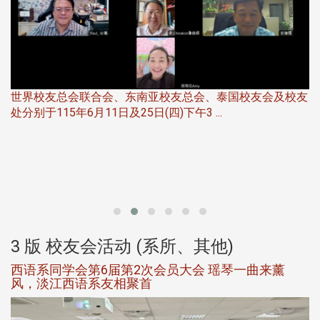
世界校友总会联合会、东南亚校友总会、泰国校友会及校友
服
处分别于115年6月11日及25日(四)下午3 ...
北
大
3 版 校友会活动 (系所、其他)
西语系同学会第6届第2次会员大会 瑶琴一曲来薰
风，淡江西语系友相聚首