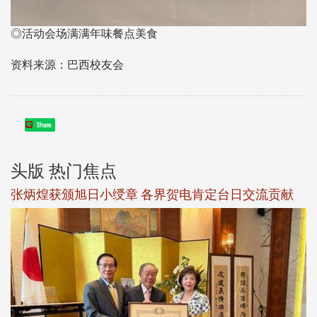
◎活动会场满满年味餐点美食
资料来源：巴西校友会
Share
头版 热门焦点
新
张炳煌获颁旭日小绶章 各界贺电肯定台日交流贡献