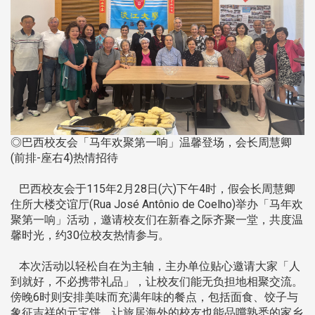
◎巴西校友会「马年欢聚第一响」温馨登场，会长周慧卿
(前排-座右4)热情招待
巴西校友会于115年2月28日(六)下午4时，假会长周慧卿
住所大楼交谊厅(Rua José Antônio de Coelho)举办「马年欢
聚第一响」活动，邀请校友们在新春之际齐聚一堂，共度温
馨时光，约30位校友热情参与。
本次活动以轻松自在为主轴，主办单位贴心邀请大家「人
到就好，不必携带礼品」，让校友们能无负担地相聚交流。
傍晚6时则安排美味而充满年味的餐点，包括面食、饺子与
象征吉祥的元宝饼，让旅居海外的校友也能品嚐熟悉的家乡