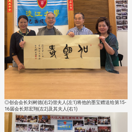
◎创会会长刘树德(右2)偕夫人(左1)将他的墨宝赠送给第15-
16届会长郑宏翔(左2)及其夫人(右1)