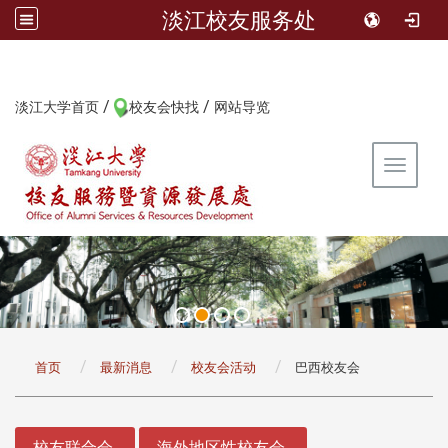
淡江校友服务处
/
/
:::
淡江大学首页
校友会快找
网站导览
Toggle 
:::
首页
最新消息
校友会活动
巴西校友会
:::
校友联合会
海外地区性校友会