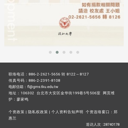
联络电话：886-2-2621-5656 转 8122～8127
传真号码：886-2-2391-8108
电邮信箱：fl@gms.tku.edu.tw
地址：106302 台北市大安区金华街199巷5号506室 网页维
护：
廖家鸣​
个资政策
|
隐私权政策
|
个人资料告知声明
个资连络窗口：
郑
惠兰
造访人次 : 28740178