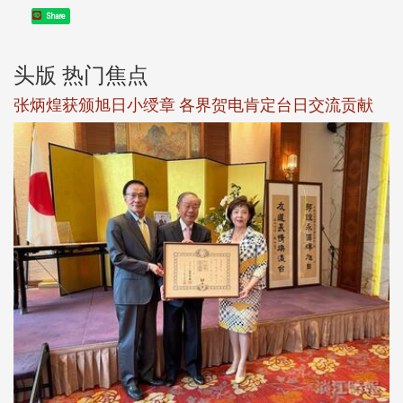
Share
头版 热门焦点
新
张炳煌获颁旭日小绶章 各界贺电肯定台日交流贡献
淡
下