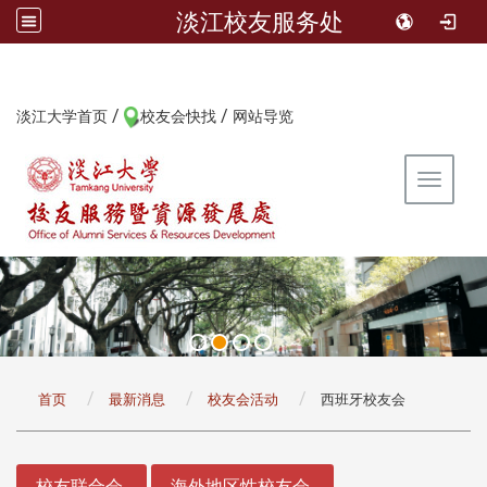
淡江校友服务处
/
/
:::
淡江大学首页
校友会快找
网站导览
Toggle 
:::
首页
最新消息
校友会活动
西班牙校友会
:::
校友联合会
海外地区性校友会