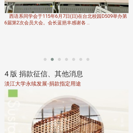
，
西语系同学会于115年6月7日(日)在台北校园D509举办第
6届第2次会员大会。会长蓝挹丰感谢各 ...
第
4 版 捐款征信、其他消息
淡江大学永续发展-捐款指定用途