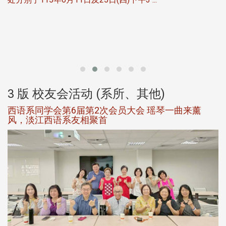
北
大
3 版 校友会活动 (系所、其他)
西语系同学会第6届第2次会员大会 瑶琴一曲来薰
风，淡江西语系友相聚首