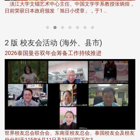
淡江大学文锱艺术中心主任、中国文学学系教授张炳煌，
日前荣获日本政府颁发「旭日小绶章」，于1 ...
董
2 版 校友会活动 (海外、县市)
选
2026泰国曼谷双年会筹备工作持续推进
5
世界校友总会联合会、东南亚校友总会、泰国校友会及校友
服
处分别于115年6月11日及25日(四)下午3 ...