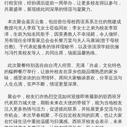
行程安排，经协调后提前一周举办，让更多校友得以参与，
共襄盛举，展现彼此间深厚的情谊与凝聚力。
本次聚会嘉宾云集，包括曾任母校西语系系主任的熊建成
教授与夫人李双飞女士莅临同欢；李女士之弟为校友李双
泽，生前为知名民歌手，因英勇救人不幸溺毙，令人缅怀。
另有现任全球客家总会会长黎万棠与夫人马康淑(曾于母校
任教)、于代表处服务的张祥儒秘书，以及张淡浪学姐伉俪
与冯竹美校友等人，共同出席，场面温馨热络。
此次聚餐特别选在由台湾人经营、充满「办桌」文化特色
的艋舺餐厅举行，让旅外校友在异乡也能品嚐熟悉的家乡
味，感受浓浓的台湾情怀。席间大家畅谈甚欢，分享近况与
人生点滴，笑声不断，情谊更显深厚。
聚会中，校友们亦热烈交流如何迎接即将履新的驻西班牙
代表郑力城大使，期盼未来在大使的带领下，能为当地校友
注入更多热情与活力，促进彼此联系，并拓展更多交流与合
作机会。本次早春相聚，不仅拉近校友间的距离，也让大家
在忙碌生活中重拾温暖与归属感。西班牙校友会表示，未来