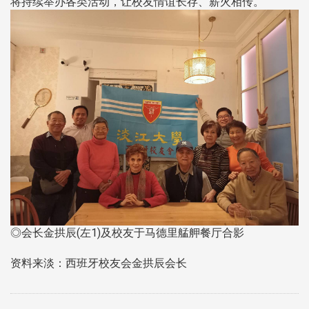
将持续举办各类活动，让校友情谊长存、薪火相传。
◎会长金拱辰(左1)及校友于马德里艋舺餐厅合影
资料来淡：西班牙校友会金拱辰会长