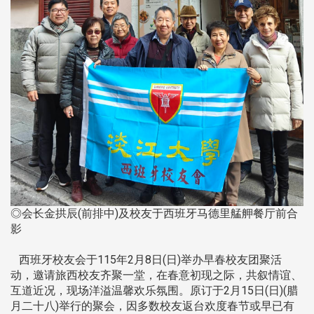
◎会长金拱辰(前排中)及校友于西班牙马德里艋舺餐厅前合
影
西班牙校友会于115年2月8日(日)举办早春校友团聚活
动，邀请旅西校友齐聚一堂，在春意初现之际，共叙情谊、
互道近况，现场洋溢温馨欢乐氛围。原订于2月15日(日)(腊
月二十八)举行的聚会，因多数校友返台欢度春节或早已有