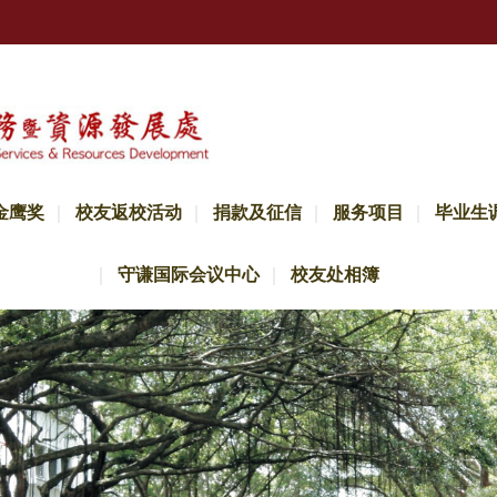
金鹰奖
校友返校活动
捐款及征信
服务项目
毕业生
守谦国际会议中心
校友处相簿