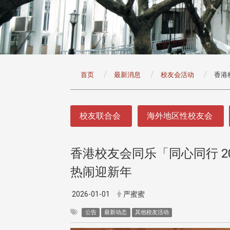
:::
首页
最新消息
校友会活动
香港
:::
校友联合会
海外地区性校友会
香港校友会同乐「同心同行 2
头版 热门焦点
头版 热门焦点
热闹迎新年
治大学主任秘书曾守正率队
十四载深耕校友情谊 校友
访校友处 深化校友工作交
执行长彭春阳荣退 校友感
共享实务经验
相伴同行
2026-01-01
严蜜蜜
公告
最新动态
其他校友活动