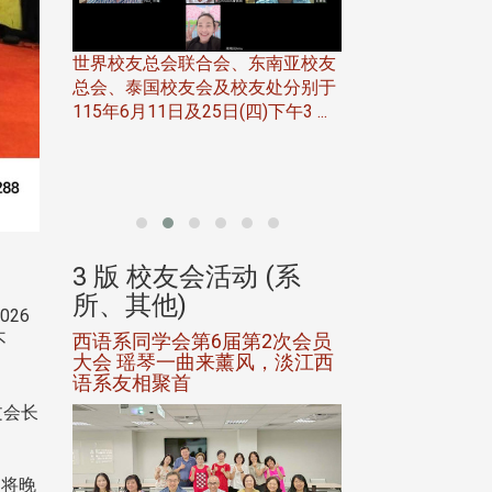
世界校友总会联合会、东南亚校友
总会、泰国校友会及校友处分别于
7日(日)
115年6月11日及25日(四)下午3 ...
务中心
北加州校友会于115
开115
晚，参加由北加州
联合会在Foster Ci ..
(系
3 版 校友会活动 (系
3 版 校友会
所、其他)
所、其他)
26
进会第2
西语系同学会第6届第2次会员
第一届淡韵杯歌
不
大会 瑶琴一曲来薰风，淡江西
赛公开抽籤 落
语系友相聚首
正、公开竞赛精
文会长
，将晚