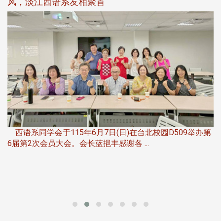
风，淡江西语系友相聚首
，
西语系同学会于115年6月7日(日)在台北校园D509举办第
6届第2次会员大会。会长蓝挹丰感谢各 ...
第