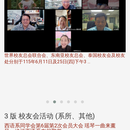
世界校友总会联合会、东南亚校友总会、泰国校友会及校友
服
处分别于115年6月11日及25日(四)下午3 ...
北
大
3 版 校友会活动 (系所、其他)
西语系同学会第6届第2次会员大会 瑶琴一曲来薰