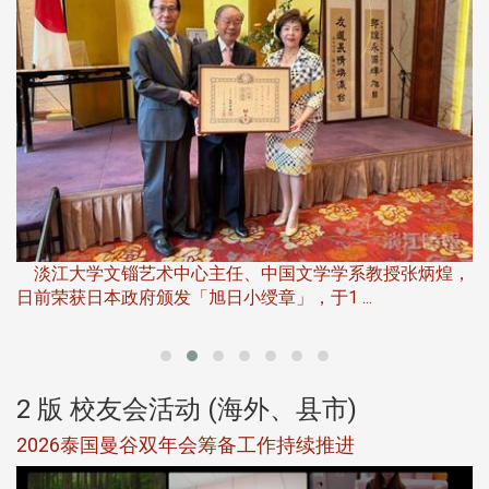
淡
下
淡江大学文锱艺术中心主任、中国文学学系教授张炳煌，
日前荣获日本政府颁发「旭日小绶章」，于1 ...
董
2 版 校友会活动 (海外、县市)
选
2026泰国曼谷双年会筹备工作持续推进
5