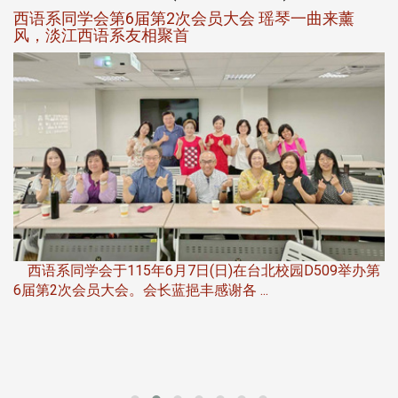
西语系同学会第6届第2次会员大会 瑶琴一曲来薰
风，淡江西语系友相聚首
，
西语系同学会于115年6月7日(日)在台北校园D509举办第
6届第2次会员大会。会长蓝挹丰感谢各 ...
第