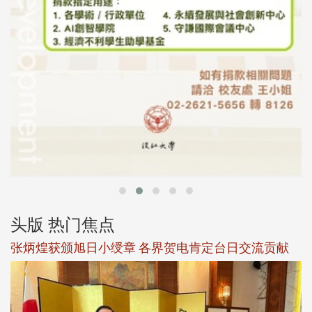
头版 热门焦点
新
张炳煌获颁旭日小绶章 各界贺电肯定台日交流贡献