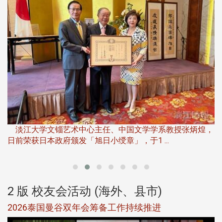
淡
下
淡江大学文锱艺术中心主任、中国文学学系教授张炳煌，
日前荣获日本政府颁发「旭日小绶章」，于1 ...
董
2 版 校友会活动 (海外、县市)
选
2026泰国曼谷双年会筹备工作持续推进
5