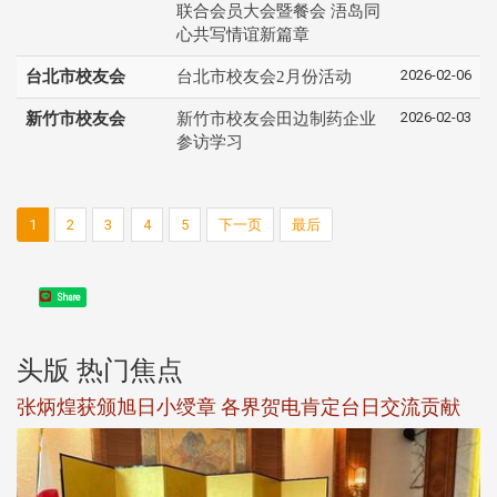
联合会员大会暨餐会 浯岛同
心共写情谊新篇章
2026-02-06
台北市校友会
台北市校友会2月份活动
2026-02-03
新竹市校友会
新竹市校友会田边制药企业
参访学习
1
2
3
4
5
下一页
最后
Share
头版 热门焦点
新
张炳煌获颁旭日小绶章 各界贺电肯定台日交流贡献