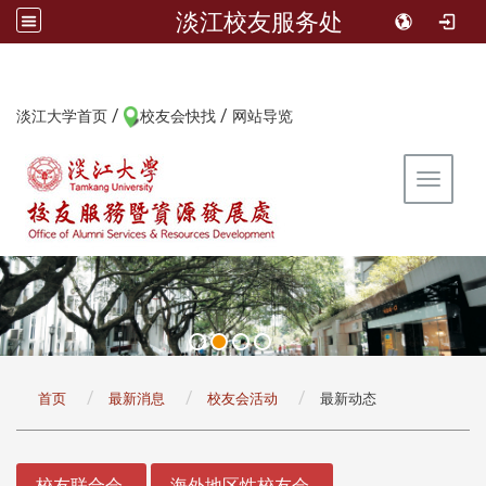
淡江校友服务处
/
/
:::
淡江大学首页
校友会快找
网站导览
Toggle 
:::
首页
最新消息
校友会活动
最新动态
:::
校友联合会
海外地区性校友会