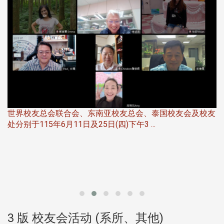
世界校友总会联合会、东南亚校友总会、泰国校友会及校友
服
处分别于115年6月11日及25日(四)下午3 ...
北
大
3 版 校友会活动 (系所、其他)