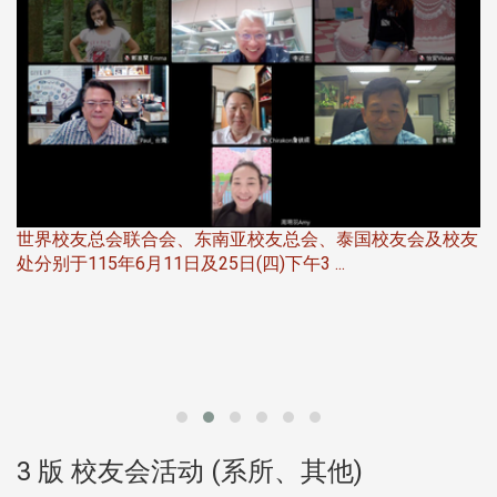
世界校友总会联合会、东南亚校友总会、泰国校友会及校友
服
处分别于115年6月11日及25日(四)下午3 ...
北
大
3 版 校友会活动 (系所、其他)