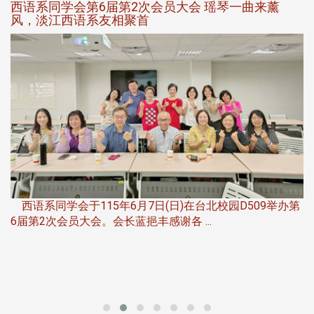
西语系同学会第6届第2次会员大会 瑶琴一曲来薰
风，淡江西语系友相聚首
，
西语系同学会于115年6月7日(日)在台北校园D509举办第
6届第2次会员大会。会长蓝挹丰感谢各 ...
第