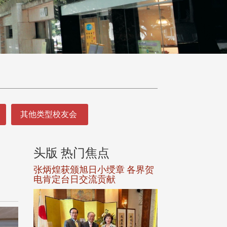
其他类型校友会
头版 热门焦点
头版 热门焦
 各界贺
观势汇天下校友会6月活动
精准健康学院2
校友会 黄维祥荣