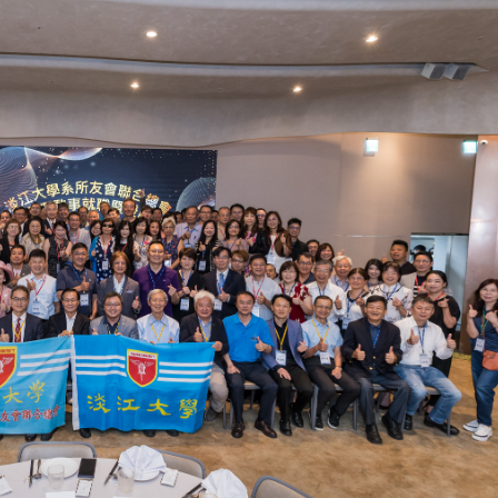
)举
淡江大学文锱艺术中心
5
本校校长葛焕昭将于今(115)年7
国文学学系教授张炳煌，
月31日(五)任期届满。董事会于6月
日本政府颁发「旭日小绶
24日(三)下午5时 ...
1 ...
2 版 校友会活动 (海
2 版 校友会活动 
外、县市)
外、县市)
南加州校友会召开115年年中
2026泰国曼谷双年会
向
理事会议 许宗由当选116年
持续推进
会长 并获授权承办下届世界
校友双年会