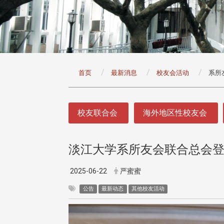
:::
首页
最新消息
校友会活动
系所
:::
校友联合会
海外地区性校友会
淡江大学系所友会联合总会登
头版 热门焦点
头版 热门焦点
四载深耕校友情谊 校友处
校友处新任执行长武士戎上
2025-06-22
严蜜蜜
行长彭春阳荣退 校友感念
任 携手校友共创淡江新里
伴同行
公告
最新动态
其他校友活动