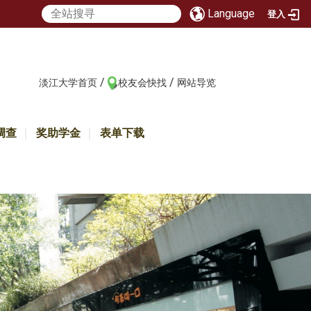
Language
登入
/
/
:::
淡江大学首页
校友会快找
网站导览
调查
奖助学金
表单下载