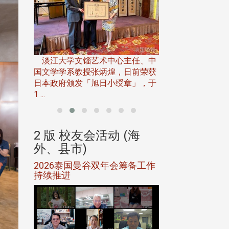
淡江大学推广教育处于115年6月
淡江大学精准健康
13日(六)举办「观势汇天下」第二
主任、中
管理学研究所与智
届开学典礼暨共识营，汇聚产 ...
日前荣获
究所，于115年6月3日
章」，于
(海
2 版 校友会活动 (海
2 版 校友会
外、县市)
外、县市)
筹备工作
北加州校友会参加大专校联会
华东校友会6月活
仲夏舞会 牛仔之夜逾500人同
欢