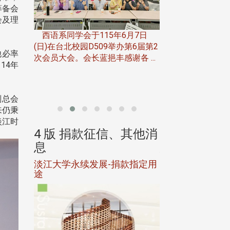
筹备会
会及理
六月中旬，中文系6
月7日
位同学在淡水举办
第6届第2
会，让这群年近八
他必率
各 ...
由社团法人淡江大学系所友会联
...
14年
合总会主办的「淡江大学第一届淡
韵杯歌唱大赛」，于115年6月11 ...
副总会
来仍秉
淡江时
、其他消
4 版 捐款征信、其他消
4 版 捐款
息
息
款指定用
校友个人资料保护声明
欢迎订阅校友e报
母校配合「个人资料保护法」之施