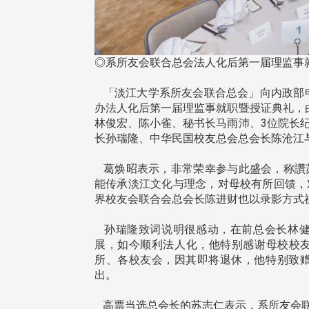
北市校友会于6月6日(六)举办
◎系所友会联合总会法人化后第一届理监事
台中市校友会于115年6月24
新店瑠公圳知性健行活动」，在
(三)举办拜会台中市政府活动。
队温明正学长与副领队吕惠玲学
「淡江大学系所友会联合总会」向内政部申请社
访团由母校战略所所长李大中、 .
精 ...
办法人化后第一届理监事就职暨授证典礼，
林俊宏、陈小雀、秘书长马雨沛、3位院长
长孙瑞隆、中华民国校友总会总会长陈沧江
葛焕昭表示，非常荣幸参与此盛会，称讚
 版 校友会活动 (系
3 版 校友会活动 (系
能传承淡江文化与理念，对母校有所回馈，
所、其他)
所、其他)
界校友会联合会总会长陈进财也以录影方式
保系友会兰阳探梅漫游 齐聚
【校友来访】香港校友会前
谱初夏欢乐乐章
长叶雅琴、杜天宝学长
孙瑞隆致词说明很感动，在前总会长林健
展，如今顺利法人化，他特别感谢母校校
所、各校友会，因其即将退休，他特别致赠
出。
高票当选总会长的苏志仁表示，系所友会联合