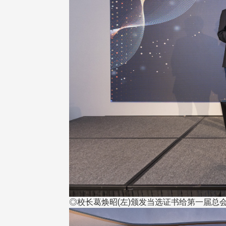
◎校长葛焕昭(左)颁发当选证书给第一届总