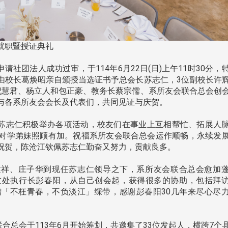
世界校友总会联合会、东
总会、泰国校友会及校友
南加州校友会于115年6月27日(日)
就职暨授证典礼
115年6月11日及25日(四)下
日
在美国洛杉矶华侨文教服务中心
参
（洛侨文化中心）会议室召开115
团法人成功过审，于114年6月22日(日)上午11时30分，
..
...
由校长葛焕昭亲自颁授当选证书予总会长苏志仁，3位副校长许
纪慧君、杨立人和包正豪、教务长蔡宗儒、系所友会联合总会创
与各系所友会会长及代表们，共同见证与庆贺。
苏志仁积极举办各项活动，校友们在事业上互相帮忙、拓展人
3 版 校友会活动 (系
3 版 校友会活动 
对学弟妹照顾有加。祝福系所友会联合总会运作顺畅，永续发
所、其他)
所、其他)
祝贺，陈沧江钦佩苏志仁勤奋又努力，贡献良多。
会
邱孝贤接任跨业合作协进会第2
西语系同学会第6届第
届理事长
大会 瑶琴一曲来薰风
祥、庄子华到现任苏志仁领导之下，系所友会联合总会愈加
语系友相聚首
友处执行长彭春阳，从自己创会起，获得很多的协助，包括拜
「不枉青春，不负淡江」䌽带，感谢彭春阳30几年来尽心尽
总会于113年6月开始筹划，共邀集了33位发起人，横跨7个