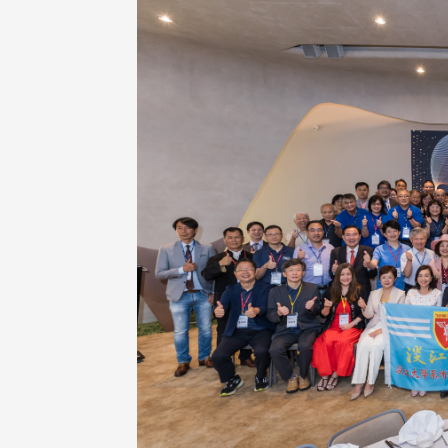
淡江大学于115年7月30日(四
办布达暨单位主管交接典礼。11
友处执行长彭春阳于115年7月
学年度校友服务暨资源发展 ...
0日(四)荣退，为其十四年来深耕
友服务、凝聚海内外校友情 ...
 版 校友会活动 (海
2 版 校友会活动 (海
外、县市)
外、县市)
北市校友会6月份活动
台中市校友会拜会卢秀燕市
长 校友交流智慧治理凝聚
心力