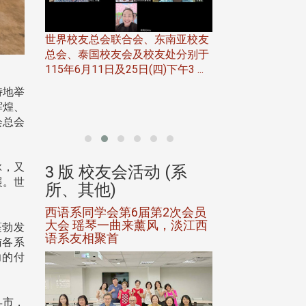
南亚校友
处分别于
华东校友会于115年
午3 ...
至16日(二)，27
北加州校友会于115年6月21日(日)
往中国宁夏省参访，活 
特地举
晚，参加由北加州中国大专校友会
辉煌、
联合会在Foster Ci ...
会总会
脉，又
(系
3 版 校友会活动 (系
3 版 校友会
展。世
所、其他)
所、其他)
2次会员
第一届淡韵杯歌唱大赛完成初
中文系友会举办6
，淡江西
赛公开抽籤 落实公平、公
会
蓬勃发
正、公开竞赛精神
访各系
力的付
县市，