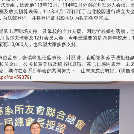
准正式筹组，因此他113年12月、114年2月分别召开发起人会议、
及收支预算表等，114年4月17日(四)于台北校园进行成立大
跨业合作协进会第二届第一次会员
与
，向法院登记，并将登记证书影本送内政部备查完成。
大会于6月5日下午7时，在台北校
西语系同学会于115年6
4日
园D508室举行，本校潘伯申研发
(日)在台北校园D509举办
.
踊跃出席到场支持，及母校的全力支援。因此学校举办活动，
长、 ...
次会员大会。会长蓝挹丰感谢
月高尔夫球赛及12月会员大会，今年最重要的是75周年校庆，1
标预计3,000人，也希望大家多多支持。
9位监事，张瑞峰担任监事长，叶丽珠、崔昭隆和苏子诚担任
长吴金山、公关长黄美绒及秘书张庭瑄。苏志仁感性表示，未
流，期许在各系所学会的共同努力下，让未来愈变愈好。(摘自
消
4 版 捐款征信、其他消
4 版 捐款征信
.aspx?no=59379
)
息
息
才
捐款芳名录
淡江大学永续发展-捐
途