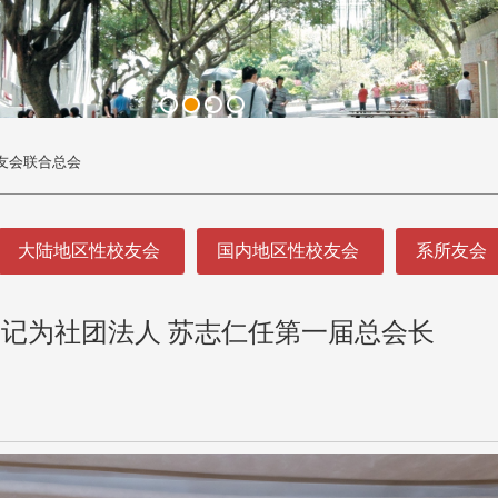
友会联合总会
大陆地区性校友会
国内地区性校友会
系所友会
记为社团法人 苏志仁任第一届总会长
头版 热门焦点
头版 热门焦点
淡江大学董事会议改选案报部
张炳煌获颁旭日小绶章
程
聘任许辉煌为校长 新聘范巽绿
电肯定台日交流贡献
董事