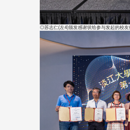
◎苏志仁(左4)颁发感谢状给参与发起的校友