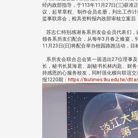
经内政部指导，于113年11月27日(三)获
议，起草章程、制作会员名册，列出工作计画
香港校友会前会长叶雅琴学姐
监事联席会，检具资料报内政部审核立案后
连日大雨阴霾下，风保系友会
杜天宝学长一家，于115年6月
115年6月27日(六)举办的一日
(四)返校拜访校友处，受到校友 ..
苏志仁特别感谢各系所友会会员代表们，
，神奇迎来超幸运好天气。大 ...
领各系所友们配合，从每年3月春之飨宴，9
11月23日(日)将配合举办校园路跑活动，目
系所友会联合总会第一届选出27位理事及
长，秘书长莫海君、副秘书长林内匙、财务
持感恩的心服务校友，同时强化横向联谊交
4 版 捐款征信、其他消
4 版 捐款征信、其他
报1220期：
https://tkutimes.tku.edu.tw/dtl
息
息
迎订阅校友e报！
欢迎使用「淡江大学校园征
线上系统」