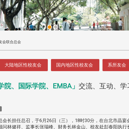
友会联合总会
大陆地区性校友会
国内地区性校友会
系所友会
学院、国际学院、EMBA」
交流、互动、学
头版 热门焦点
头版 热门焦点
处
校友处新任执行长武士戎上
淡江大学董事会议改
念
任 携手校友共创淡江新里程
聘任许辉煌为校长 新
董事
闻
长担任总召，于6月26日（三），18时30分，在台北市晶宴
顾问林健祥、监事长张瑞峰、财务长林金山、校友处彭春阳执行