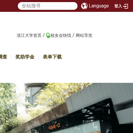
Language
登入
/
/
:::
淡江大学首页
校友会快找
网站导览
调查
奖助学金
表单下载