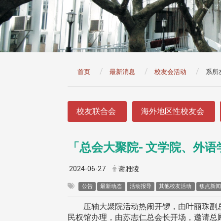
:::
首页
最新消息
校友会活动
系所
:::
校友联合会
海外地区性校友会
「总会大聚院- 文学院、外语
头版 热门焦点
头版 热门焦点
治大学主任秘书曾守正率队
十四载深耕校友情谊 校友
2024-06-27
谢雅陵
访校友处 深化校友工作交
执行长彭春阳荣退 校友感
共享实务经验
相伴同行
公告
最新动态
活动报导
其他校友活动
焦点新
压轴大聚院活动热闹开锣，由叶丽珠副总会
民权馆办理，由苏志仁总会长开场，邀请总