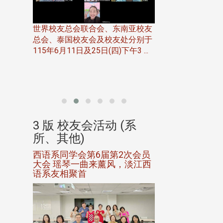
世界校友总会联合会、东南亚校友
总会、泰国校友会及校友处分别于
7日(日)
115年6月11日及25日(四)下午3 ...
务中心
北加州校友会于115
开115
晚，参加由北加州
联合会在Foster Ci ..
(系
3 版 校友会活动 (系
3 版 校友会
所、其他)
所、其他)
进会第2
西语系同学会第6届第2次会员
第一届淡韵杯歌
大会 瑶琴一曲来薰风，淡江西
赛公开抽籤 落
语系友相聚首
正、公开竞赛精