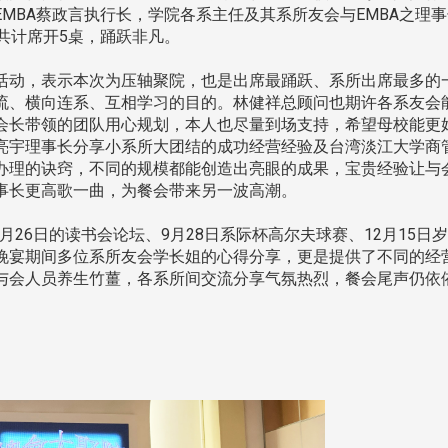
MBA蔡政言执行长，学院各系主任及其系所友会与EMBA之理
共计席开5桌，踊跃非凡。
动，表示本次为压轴聚院，也是出席最踊跃、系所出席最多的
流、横向连系、互相学习的目的。林健祥总顾问也期许各系友会
淡江大学于115年7月30日(四)举
会长带领的团队用心规划，本人也尽量到场支持，希望母校能更
办布达暨单位主管交接典礼。115
7月
本校校长葛焕昭将于今(1
亮宇理事长分享小系所大团结的成功经营经验及台湾淡江大学商
学年度校友服务暨资源发展 ...
深耕
月31日(五)任期届满。董
办理的诀窍，不同的规模都能创造出亮眼的成果，宝贵经验让与
24日(三)下午5时 ...
事长更高歌一曲，为餐会带来另一波高潮。
26日的读书会论坛、9月28日系际杯高尔夫球赛、12月15日
晚宴期间多位系所友会学长姐的心得分享，更是提供了不同的经
2 版 校友会活动 (海
2 版 校友会活动 
与会人员养生竹薑，各系所间交流分享气氛热烈，餐会尾声仍依
外、县市)
外、县市)
台中市校友会拜会卢秀燕市
南加州校友会召开11
长 校友交流智慧治理凝聚向
理事会议 许宗由当选
心力
会长 并获授权承办
校友双年会