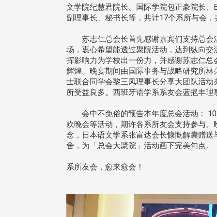
文学院纪慧君院长、国际学院包正豪院长、E
副理事长、秘书长等，共计17个系所与会，
苏志仁总会长首先感谢嘉宾们支持总会活
场，衷心希望能透过聚院活动，达到纵向交
挥影响力为学校出一份力，并感谢苏志仁总
治大学主任秘书、中文系校友
校友处执行长彭春阳于115年
辉煌。晚宴期间由国际事务与战略研究所林
守正，于115年6月2日(二)率政
30日(四)荣退，为其十四年来
士联合同学会黎三凤理事长分享大团队活动
大学校友服务相关同仁莅临本 ...
校友服务、凝聚海内外校友情 ...
所受益良多。西班牙语学系系友会蓝挹丰理
会中不免俗的预告本年度总会活动： 10月
欢晚会等活动，期许各系所友会支持参与。
 版 校友会活动 (海
2 版 校友会活动 (海
念，日本语文学系张富达会长慷慨解囊赠送
外、县市)
外、县市)
舍，为「总会大聚院」活动画下完美句点。
东校友会6月活动
台北市校友会6月份活动
系所友会，愈来愈会！