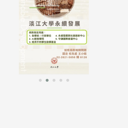
行，并导入个资管
个人资料应尽善良
并于母校 ...