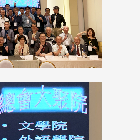
南加州校友会于115年6月2
台中市校友会于115年6月24日
在美国洛杉矶华侨文教服
，在
(三)举办拜会台中市政府活动。参
（洛侨文化中心）会议室召
玲学
访团由母校战略所所长李大中、 ...
...
3 版 校友会活动 (系
3 版 校友会活动 
所、其他)
所、其他)
聚
【校友来访】香港校友会前会
邱孝贤接任跨业合作协
长叶雅琴、杜天宝学长
届理事长