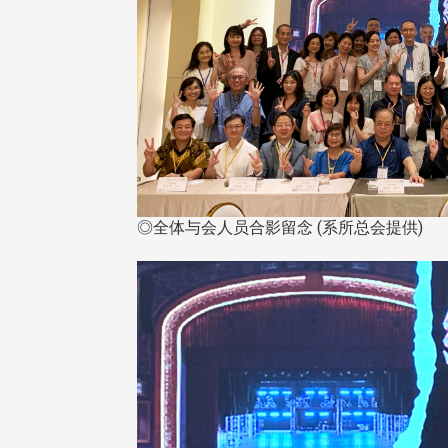
东校友会于115年6月10日(三)
台北市校友会于6月6日(六)举办
16日(二)，27名校友夥伴一同前
「新店瑠公圳知性健行活动」
中国宁夏省参访，活 ...
领队温明正学长与副领队吕惠
姐的精 ...
◎全体与会人员合影留念 (系所总会提供)
 版 校友会活动 (系
3 版 校友会活动 (系
所、其他)
所、其他)
机系友会第3届第4次理监事
风保系友会兰阳探梅漫游 齐
议暨系友论坛
共谱初夏欢乐乐章