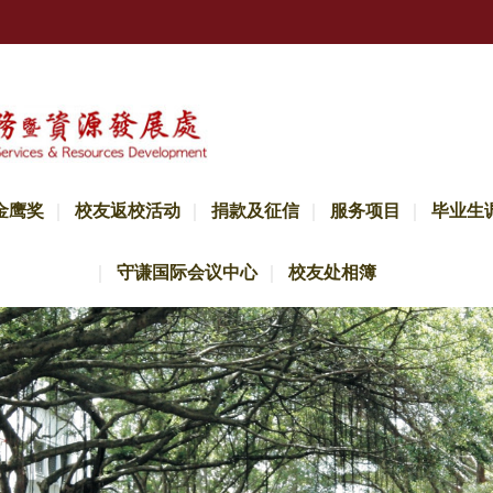
金鹰奖
校友返校活动
捐款及征信
服务项目
毕业生
守谦国际会议中心
校友处相簿