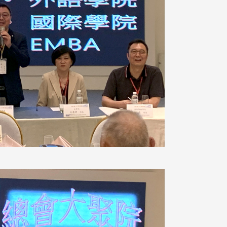
跨业合作协进会第二届第
香港校友会前会长叶雅琴学姐与
会
大会于6月5日下午7时，
杜天宝学长一家，于115年6月4日
日
园D508室举行，本校潘
(四)返校拜访校友处，受到校友 ...
..
长、 ...
消
4 版 捐款征信、其他消
4 版 捐款征信
息
息
欢迎使用「淡江大学校园征才
捐款芳名录
线上系统」