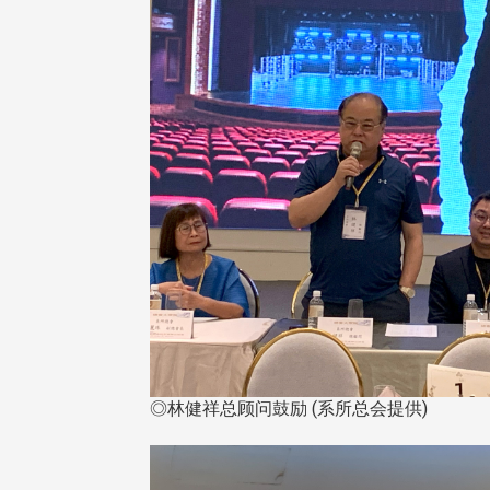
，并导入个资管理，对于校友之
人资料应尽善良管理人之责任，
于母校 ...
◎林健祥总顾问鼓励 (系所总会提供)