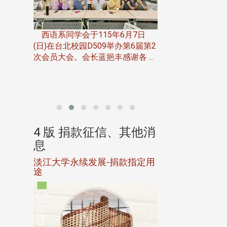
一次会员
在台北校
西语系同学会于115年6月7日
伯申研发
(日)在台北校园D509举办第6届第2
次会员大会。会长蓝挹丰感谢各 ...
由社团法人淡江大
合总会主办的「淡
韵杯歌唱大赛」，于11
、其他消
4 版 捐款征信、其他消
4 版 捐款
息
息
淡江大学永续发展-捐款指定用
校友个人资料保
途
母校配合「个人资