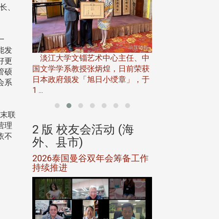
事长、
淡江大学推广教育处
一
13日(六)举办「
能发
淡江大学文锱艺术中心主任、中
届开学典礼暨共识营，
好更
15)年7
国文学学系教授张炳煌，日前荣获
管硕
事会于6月
日本政府颁发「旭日小绶章」，于
会系
1 ...
岁末联
营理
(海
2 版 校友会活动 (海
2 版 校友会
依不
外、县市)
外、县市)
5年年中
2026泰国曼谷双年会筹备工作
北加州校友会参
116年
持续推进
仲夏舞会 牛仔之
下届世界
欢