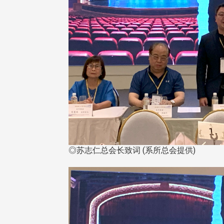
在连日大雨阴霾下，风保系友
在115年6月27日(六)举办的一
游，神奇迎来超幸运好天气。大 .
江大学电子与电机系友会于115
6月28日在台北校区盛大举办
无人科技与前瞻应用论坛」，特
请 ...
4 版 捐款征信、其他消
4 版 捐款征信、其他
息
息
◎苏志仁总会长致词 (系所总会提供)
友个人资料保护声明
欢迎订阅校友e报！
校配合「个人资料保护法」之施