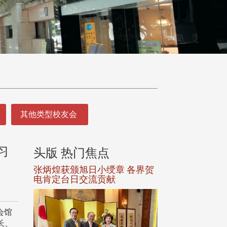
其他类型校友会
习
头版 热门焦点
头版 热门焦
选案报部
张炳煌获颁旭日小绶章 各界贺
观势汇天下校友
聘范巽绿
电肯定台日交流贡献
会馆
长、