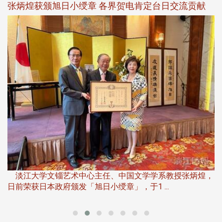
新
张炳煌获颁旭日小绶章 各界贺电肯定台日交流贡献
淡
下
淡江大学文锱艺术中心主任、中国文学学系教授张炳煌，
日前荣获日本政府颁发「旭日小绶章」，于1 ...
董