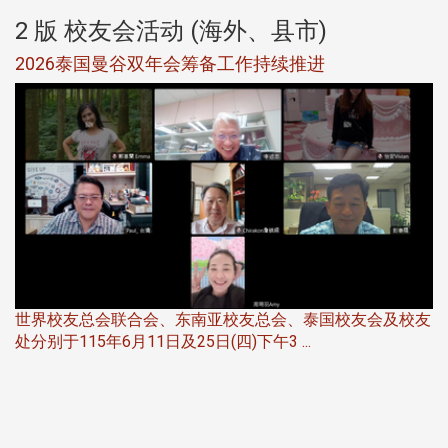
2 版 校友会活动 (海外、县市)
选
2026泰国曼谷双年会筹备工作持续推进
5
世界校友总会联合会、东南亚校友总会、泰国校友会及校友
服
处分别于115年6月11日及25日(四)下午3 ...
北