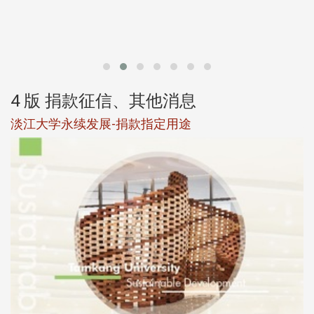
第
4 版 捐款征信、其他消息
淡江大学永续发展-捐款指定用途
于