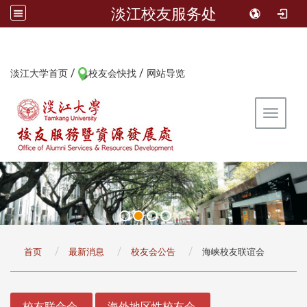
淡江校友服务处
/
/
:::
淡江大学首页
校友会快找
网站导览
Toggle 
:::
首页
最新消息
校友会公告
海峡校友联谊会
:::
校友联合会
海外地区性校友会