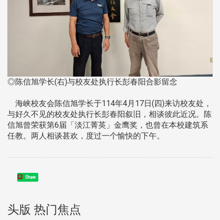
◎陈信旭学长(右)与校友处执行长彭春阳合影留念
海峡校友会陈信旭学长于114年4月17日(四)来访校友处，
与好久不见的校友处执行长彭春阳叙旧，相谈彼此近况。陈
信旭曾荣获第6届「淡江菁英」金鹰奖，也曾在本校建筑系
任教。两人相谈甚欢，度过一个愉快的下午。
Share
头版 热门焦点