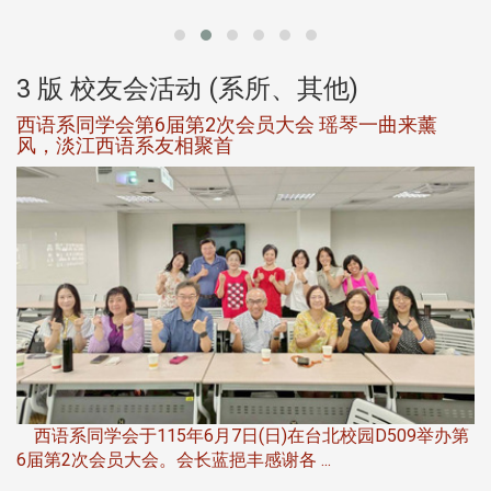
大
3 版 校友会活动 (系所、其他)
西语系同学会第6届第2次会员大会 瑶琴一曲来薰
风，淡江西语系友相聚首
，
西语系同学会于115年6月7日(日)在台北校园D509举办第
6届第2次会员大会。会长蓝挹丰感谢各 ...