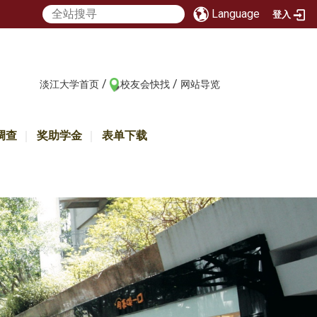
Language
登入
/
/
:::
淡江大学首页
校友会快找
网站导览
调查
奖助学金
表单下载