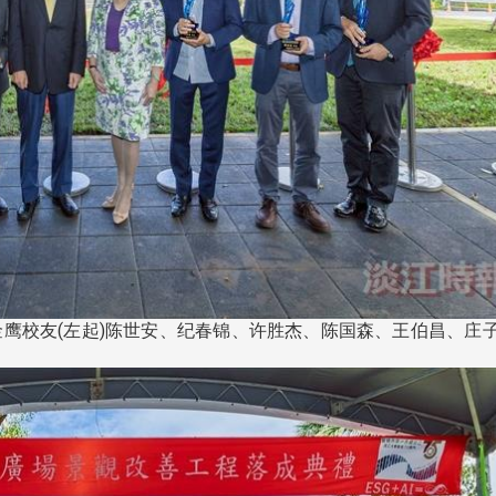
与金鹰校友(左起)陈世安、纪春锦、许胜杰、陈国森、王伯昌、庄