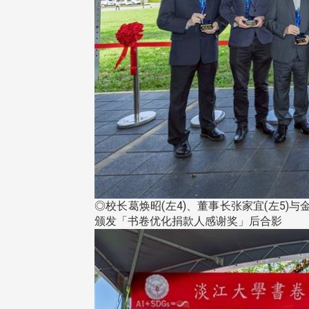
◎校长葛焕昭(左4)、董事长张家宜(左5)
颁发「书卷优化捐款人感谢奖」后合影