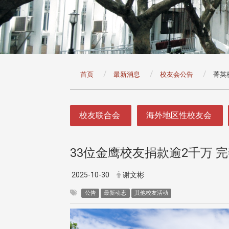
:::
首页
最新消息
校友会公告
菁英
:::
校友联合会
海外地区性校友会
33位金鹰校友捐款逾2千万 
头版 热门焦点
头版 热门焦点
治大学主任秘书曾守正率队
十四载深耕校友情谊 校友
2025-10-30
谢文彬
访校友处 深化校友工作交
执行长彭春阳荣退 校友感
共享实务经验
相伴同行
公告
最新动态
其他校友活动