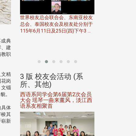
世界校友总会联合会、东南亚校友
总会、泰国校友会及校友处分别于
7日(日)
115年6月11日及25日(四)下午3 ...
务中心
北加州校友会于115
开115
落成典
晚，参加由北加州
祥、建
联合会在Foster Ci ..
与教职
人文精
(系
3 版 校友会活动 (系
3 版 校友会
围花岗
所、其他)
所、其他)
，文锱
进会第2
西语系同学会第6届第2次会员
第一届淡韵杯歌
样貌。
大会 瑶琴一曲来薰风，淡江西
赛公开抽籤 落
语系友相聚首
正、公开竞赛精
的具体
穿梭其
开崭新