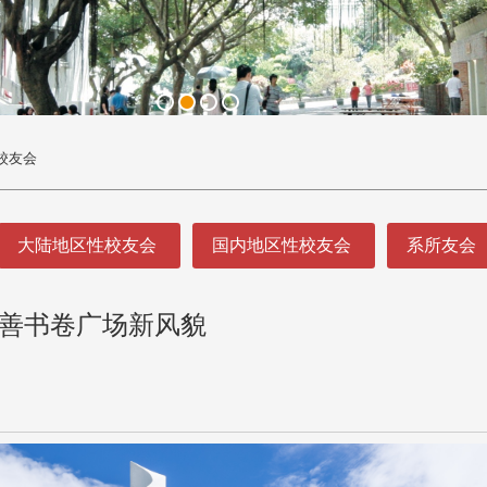
校友会
大陆地区性校友会
国内地区性校友会
系所友会
完善书卷广场新风貌
头版 热门焦点
头版 热门焦点
处
校友处新任执行长武士戎上
淡江大学董事会议改
念
任 携手校友共创淡江新里程
聘任许辉煌为校长 新
董事