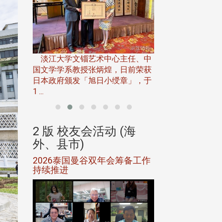
淡江大学推广教育处
13日(六)举办「
淡江大学文锱艺术中心主任、中
届开学典礼暨共识营，
15)年7
国文学学系教授张炳煌，日前荣获
事会于6月
日本政府颁发「旭日小绶章」，于
1 ...
(海
2 版 校友会活动 (海
2 版 校友会
外、县市)
外、县市)
5年年中
2026泰国曼谷双年会筹备工作
北加州校友会参
116年
持续推进
仲夏舞会 牛仔之
下届世界
欢