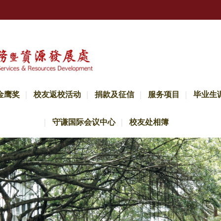
金鹰奖
校友返校活动
捐款及征信
服务项目
毕业生
守谦国际会议中心
校友处相簿