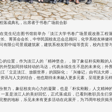
南加州校友会于115年6月2
工程落成典礼，出席者于书卷广场前合影
台中市校友会于115年6月24日
在美国洛杉矶华侨文教服
，在
(三)举办拜会台中市政府活动。参
（洛侨文化中心）会议室召
玲学
0时，在觉生纪念图书馆前举办「淡江大学书卷广场景观改善工程
访团由母校战略所所长李大中、 ...
...
校长、菁英会会长，中华民国校友总会总顾问，化学系校友林健
问有限公司景观建筑家，建筑系校友郭中端等贵宾，校内主管
心的位置，作为淡江人的「精神堡垒」，除了象征朴实刚毅的
3 版 校友会活动 (系
3 版 校友会活动 
的外型如同持续转动的马达，代表永续生生不息的未来化；外
所、其他)
所、其他)
现淡江「立足淡江、放眼世界」的国际化；「兴修记」由书法大师
聚
【校友来访】香港校友会前会
邱孝贤接任跨业合作协
是资讯与人文的结合，他也期待未来融入更多元素，呈现更多元
长叶雅琴、杜天宝学长
届理事长
份努力，象征校友向心力的凝聚，也是「朴实刚毅」人文精神
，一直是淡江人的美好回忆，正式落成后，已看到教职员生们
完整的地标，乐见未来有更多活动在此展开，为75周年校庆揭