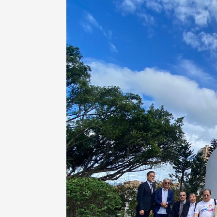
，并导入个资管理，对于校友之
人资料应尽善良管理人之责任，
于母校 ...