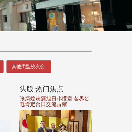
其他类型校友会
头版 热门焦点
头版 热门焦
选案报部
张炳煌获颁旭日小绶章 各界贺
观势汇天下校友
聘范巽绿
电肯定台日交流贡献