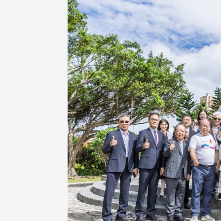
治大学主任秘书、中文系校友
校友处执行长彭春阳于115年
守正，于115年6月2日(二)率政
30日(四)荣退，为其十四年来
大学校友服务相关同仁莅临本 ...
校友服务、凝聚海内外校友情 ...
 版 校友会活动 (海
2 版 校友会活动 (海
外、县市)
外、县市)
东校友会6月活动
台北市校友会6月份活动