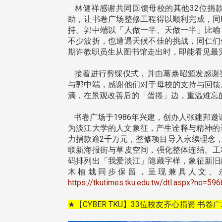
林健祥感谢共同回馈母校的其他32位捐
助，让书卷广场整修工程得以顺利完成，同
持。郭中端以「人做一半、天做一半」比喻
在连日大雨阴霾下，风保系友
不少波折，也遭遇天候不佳的挑战，同仁们
在115年6月27日(六)举办的一
期许教职员生从图书馆走出时，即能看见最
游，神奇迎来超幸运好天气。大 .
江大学电子与电机系友会于115
6月28日在台北校区盛大举办
接着进行剪䌽仪式，并由葛焕昭颁发感谢
无人科技与前瞻应用论坛」，特
与郭中端，感谢他们对于母校的支持与回馈
请 ...
滴，在景观改善后的「蛋捲」边，重温难忘
书卷广场于1986年兴建，创办人张建邦
4 版 捐款征信、其他消
4 版 捐款征信、其他
为淡江大学的人文象征，产生诠释与精神的
力捐款逾2千万元，整修项目导入永续理念
息
息
联新海报街与草皮空间，强化整体连结。工
友个人资料保护声明
欢迎订阅校友e报！
码排列出「我爱淡江」隐藏字样，象征新旧
木植栽同步保留，呈现兼具人文、永
https://tkutimes.tku.edu.tw/dtl.aspx?no=59
★【CYBER TKU】33位校友齐心捐资 书
校配合「个人资料保护法」之施