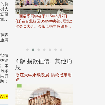
仁的协
心并支
一次会员
程历经
在台北校
西语系同学会于115年6月7日
实践，
伯申研发
(日)在台北校园D509举办第6届第2
次会员大会。会长蓝挹丰感谢各 ...
由社团法人淡江大
合总会主办的「淡
陈国森
韵杯歌唱大赛」，于11
点点滴
雕塑做
、其他消
4 版 捐款征信、其他消
4 版 捐款
校友鼎
差，串
息
息
二维条
淡江大学永续发展-捐款指定用
校友个人资料保
腾与乔
途
期：
pVzE
母校配合「个人资