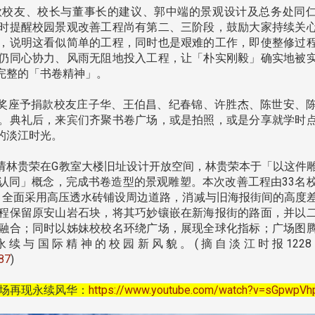
款校友、校长与董事长的建议、郭中端的景观设计及总务处同
时提醒校园景观改善工程尚有第二、三阶段，鼓励大家持续关
跨业合作协进会第二届第
香港校友会前会长叶雅琴学姐与
，说明这看似简单的工程，同时也是艰难的工作，即使整修过
会
大会于6月5日下午7时，
杜天宝学长一家，于115年6月4日
仍同心协力、风雨无阻地投入工程，让「朴实刚毅」确实地被
日
园D508室举行，本校潘
(四)返校拜访校友处，受到校友 ...
完整的「书卷精神」。
..
长、 ...
奖座予捐款校友庄子华、王伯昌、纪春锦、许胜杰、陈世安、
。典礼后，来宾们齐聚书卷广场，或是拍照，或是分享就学时
的淡江时光。
邀请林贵荣在G教室大楼旧址设计开放空间，林贵荣本于「以这件
消
4 版 捐款征信、其他消
4 版 捐款征信
认同」概念，完成书卷造型的景观雕塑。本次改善工程由33名
，全面采用高压透水砖铺设周边道路，消减与旧海报街间的高度
息
息
程保留原安山岩石块，将其巧妙镶嵌在新海报街的路面，并以
欢迎使用「淡江大学校园征才
捐款芳名录
融合；同时以姊妹校校名环绕广场，展现全球化指标；广场图
线上系统」
续与国际精神的校园新风貌。(摘自淡江时报1228
687
)
卷广场再现永续风华：
https://www.youtube.com/watch?v=sGpwpVh