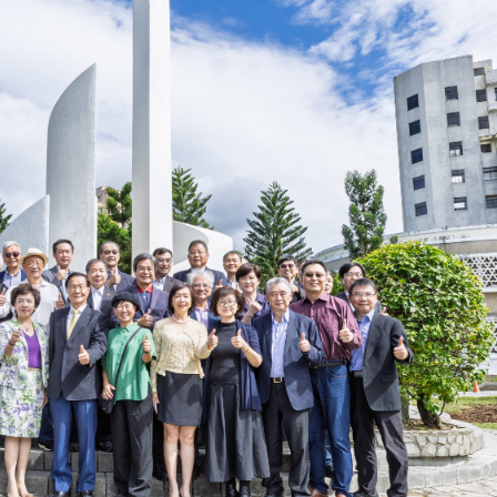
淡江大学于115年7月30日(四)举
办布达暨单位主管交接典礼。115
7月
本校校长葛焕昭将于今(1
学年度校友服务暨资源发展 ...
深耕
月31日(五)任期届满。董
24日(三)下午5时 ...
2 版 校友会活动 (海
2 版 校友会活动 
外、县市)
外、县市)
台中市校友会拜会卢秀燕市
南加州校友会召开11
长 校友交流智慧治理凝聚向
理事会议 许宗由当选
心力
会长 并获授权承办
校友双年会