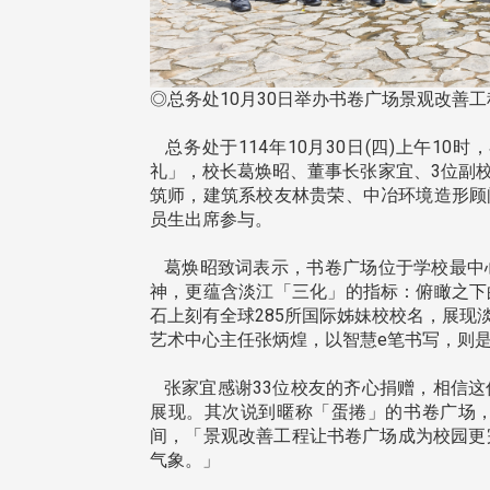
东校友会于115年6月10日(三)
台北市校友会于6月6日(六)举办
◎总务处10月30日举办书卷广场景观改善
16日(二)，27名校友夥伴一同前
「新店瑠公圳知性健行活动」
中国宁夏省参访，活 ...
领队温明正学长与副领队吕惠
总务处于114年10月30日(四)上午1
姐的精 ...
礼」，校长葛焕昭、董事长张家宜、3位副
筑师，建筑系校友林贵荣、中冶环境造形顾
员生出席参与。
葛焕昭致词表示，书卷广场位于学校最中
 版 校友会活动 (系
3 版 校友会活动 (系
神，更蕴含淡江「三化」的指标：俯瞰之下
所、其他)
所、其他)
石上刻有全球285所国际姊妹校校名，展
机系友会第3届第4次理监事
风保系友会兰阳探梅漫游 齐
艺术中心主任张炳煌，以智慧e笔书写，则
议暨系友论坛
共谱初夏欢乐乐章
张家宜感谢33位校友的齐心捐赠，相信这
展现。其次说到暱称「蛋捲」的书卷广场
间，「景观改善工程让书卷广场成为校园更
气象。」