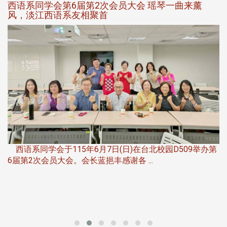
西语系同学会第6届第2次会员大会 瑶琴一曲来薰
风，淡江西语系友相聚首
，
西语系同学会于115年6月7日(日)在台北校园D509举办第
6届第2次会员大会。会长蓝挹丰感谢各 ...
第