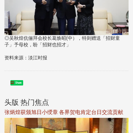
◎吴秋煌伉俪拜会校长葛焕昭(中），特则赠送「招财童
子」予母校，盼「招财也招才」
资料来源：淡江时报
Share
头版 热门焦点
新
张炳煌获颁旭日小绶章 各界贺电肯定台日交流贡献