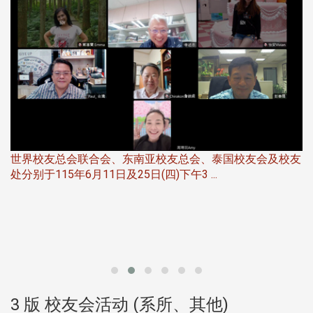
世界校友总会联合会、东南亚校友总会、泰国校友会及校友
服
处分别于115年6月11日及25日(四)下午3 ...
北
大
3 版 校友会活动 (系所、其他)