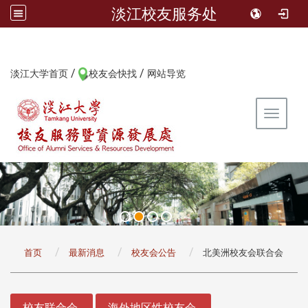
淡江校友服务处
/
/
:::
淡江大学首页
校友会快找
网站导览
Toggle 
:::
首页
最新消息
校友会公告
北美洲校友会联合会
:::
校友联合会
海外地区性校友会