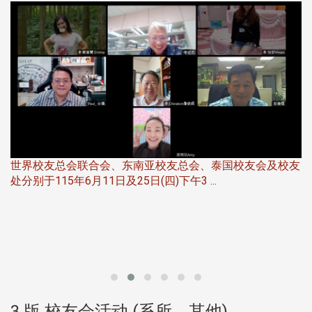
5
世界校友总会联合会、东南亚校友总会、泰国校友会及校友
服
处分别于115年6月11日及25日(四)下午3 ...
北
大
3 版 校友会活动 (系所、其他)