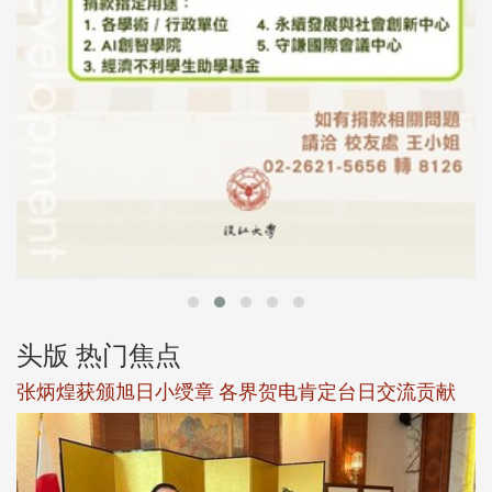
头版 热门焦点
新
张炳煌获颁旭日小绶章 各界贺电肯定台日交流贡献