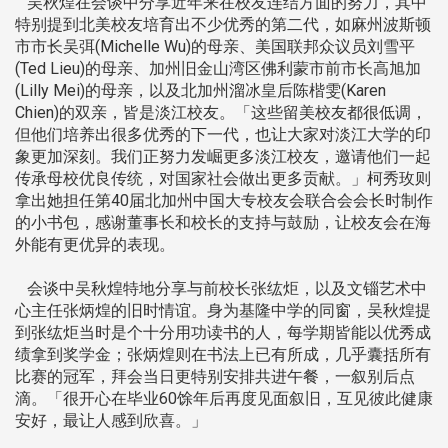
吴秋煌在会谈中分享近年来在校友连结方面的努力，其中
特别提到北美校友培育出不少优秀的第二代，如麻州波斯顿
市市长吴弭(Michelle Wu)的母亲、美国联邦众议员刘雪平
(Ted Lieu)的母亲、加州旧金山湾区佛利蒙市前市长高旭加
(Lilly Mei)的母亲，以及北加州溜冰皇后陈楷雯(Karen
Chien)的双亲，皆是淡江校友。「这些留美校友都很低调，
但他们培养出很多优秀的下一代，也让大家对淡江大学的印
象更加深刻。我们正努力发崛更多淡江校友，邀请他们一起
传承母校优良传统，对国家社会做出更多贡献。」柯秀玫则
拿出她担任第40届北加州中国大专校友会联合会会长时制作
的小书包，感谢董事长和校长的支持与鼓励，让校友会在海
外能有更优异的表现。
会谈中吴秋煌特地分享与前校长张纮炬，以及文锱艺术中
心主任张炳煌的旧时情谊。身为基隆中学的同窗，吴秋煌提
到张纮炬当时是个十分用功读书的人，每学期皆能以优秀成
绩拿到奖学金；张炳煌则在书法上已有所成，几乎囊括所有
比赛的冠军，拜会当日更特别安排共进午餐，一叙别后点
滴。「很开心在毕业60馀年后再度见面叙旧，互见彼此健康
安好，最让人感到欣喜。」