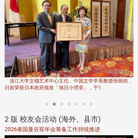
淡
下
淡江大学文锱艺术中心主任、中国文学学系教授张炳煌，
日前荣获日本政府颁发「旭日小绶章」，于1 ...
董
2 版 校友会活动 (海外、县市)
选
2026泰国曼谷双年会筹备工作持续推进
5