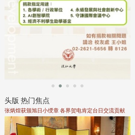
头版 热门焦点
新
张炳煌获颁旭日小绶章 各界贺电肯定台日交流贡献