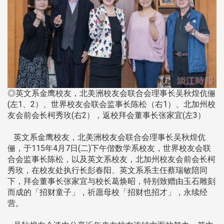
◎英文系金鹰校友，北美洲校友会联合会理事长吴秋煌伉俪
(左1、2）、世界校友会联会监事长陈松（右1）、北加州校
友会前会长柯秀玫(右2），返校拜会董事长张家宜(左3）
英文系金鹰校友，北美洲校友会联合会理事长吴秋煌伉
俪，于115年4月7日(二)下午偕数学系校友，世界校友会联
合会监事长陈松，以及英文系校友，北加州校友会前会长柯
秀玫，在校友处执行长彭春阳、英文系系主任蔡瑞敏陪同
下，拜会董事长张家宜与校长葛焕昭，特别致赠由玉石雕刻
而成的「招财童子」，祈愿母校「招财也招才」，永续经
营。