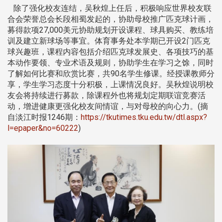
除了强化校友连结，吴秋煌上任后，积极响应世界校友联
合会荣誉总会长段相蜀发起的，协助母校推广匹克球计画，
募得款项27,000美元协助规划开设课程、球具购买、教练培
训及建立新球场等事宜。体育事务处本学期已开设2门匹克
球兴趣班，课程内容包括介绍匹克球发展史、各项技巧的基
本动作要领、专业术语及规则，协助学生在学习之馀，同时
了解如何比赛和欣赏比赛，共90名学生修课。经授课教师分
享，学生学习态度十分积极，上课情况良好。吴秋煌说明校
友会将持续进行募款，除课程外也将规划定期联谊竞赛活
动，增进健康更强化校友间情谊，与对母校的向心力。(摘
自淡江时报1246期：
https://tkutimes.tku.edu.tw/dtl.aspx?
l=epaper&no=60222
)