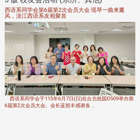
西语系同学会第6届第2次会员大会 瑶琴一曲来薰
风，淡江西语系友相聚首
，
西语系同学会于115年6月7日(日)在台北校园D509举办第
6届第2次会员大会。会长蓝挹丰感谢各 ...
第