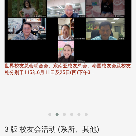
世界校友总会联合会、东南亚校友总会、泰国校友会及校友
服
处分别于115年6月11日及25日(四)下午3 ...
北
大
3 版 校友会活动 (系所、其他)