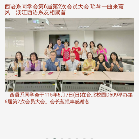
西语系同学会第6届第2次会员大会 瑶琴一曲来薰
风，淡江西语系友相聚首
，
西语系同学会于115年6月7日(日)在台北校园D509举办第
6届第2次会员大会。会长蓝挹丰感谢各 ...
第