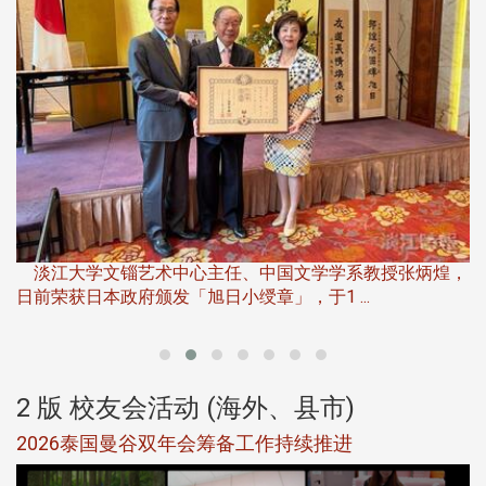
淡
下
淡江大学文锱艺术中心主任、中国文学学系教授张炳煌，
日前荣获日本政府颁发「旭日小绶章」，于1 ...
董
2 版 校友会活动 (海外、县市)
选
2026泰国曼谷双年会筹备工作持续推进
5