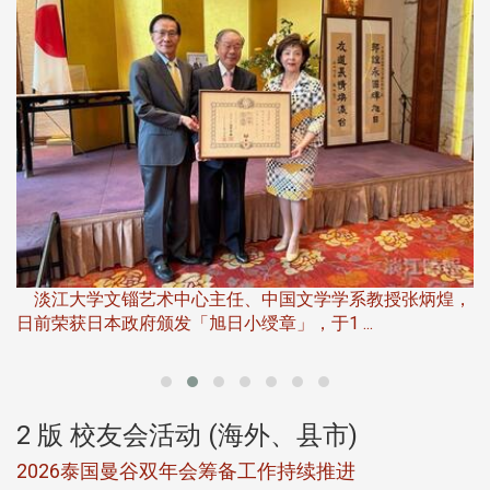
淡
下
淡江大学文锱艺术中心主任、中国文学学系教授张炳煌，
日前荣获日本政府颁发「旭日小绶章」，于1 ...
董
2 版 校友会活动 (海外、县市)
选
2026泰国曼谷双年会筹备工作持续推进