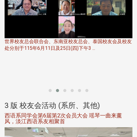
世界校友总会联合会、东南亚校友总会、泰国校友会及校友
服
处分别于115年6月11日及25日(四)下午3 ...
北
大
3 版 校友会活动 (系所、其他)
西语系同学会第6届第2次会员大会 瑶琴一曲来薰
风，淡江西语系友相聚首