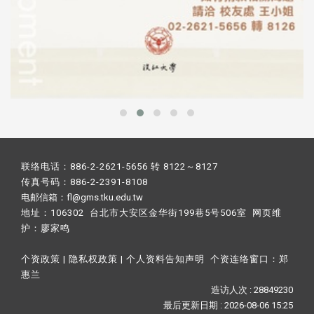
联络电话：886-2-2621-5656 转 8122～8127
传真号码：886-2-2391-8108
电邮信箱：fl@gms.tku.edu.tw
地址：106302 台北市大安区金华街199巷5号506室 网页维
护：
廖家鸣​
个资政策
|
隐私权政策
|
个人资料告知声明
个资连络窗口：
郑
惠兰
造访人次 : 28849230
最后更新日期 :
2026-08-06 15:25