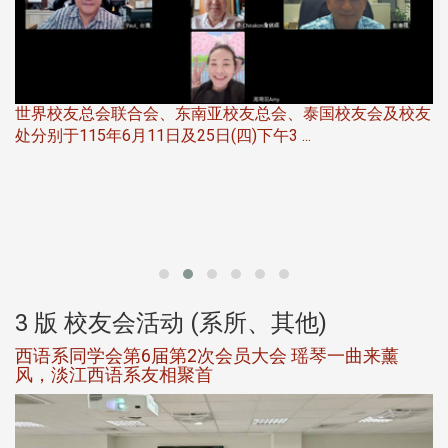
世界校友总会联合会、东南亚校友总会、泰国校友会及校友
服
处分别于115年6月11日及25日(四)下午3 ...
北
大
3 版 校友会活动 (系所、其他)
西语系同学会第6届第2次会员大会 瑶琴一曲来薰
风，淡江西语系友相聚首