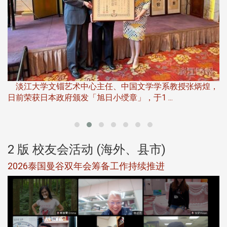
淡
下
淡江大学文锱艺术中心主任、中国文学学系教授张炳煌，
日前荣获日本政府颁发「旭日小绶章」，于1 ...
董
2 版 校友会活动 (海外、县市)
选
2026泰国曼谷双年会筹备工作持续推进
5