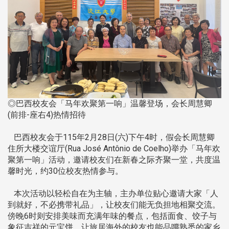
◎巴西校友会「马年欢聚第一响」温馨登场，会长周慧卿
(前排-座右4)热情招待
巴西校友会于115年2月28日(六)下午4时，假会长周慧卿
住所大楼交谊厅(Rua José Antônio de Coelho)举办「马年欢
聚第一响」活动，邀请校友们在新春之际齐聚一堂，共度温
馨时光，约30位校友热情参与。
本次活动以轻松自在为主轴，主办单位贴心邀请大家「人
到就好，不必携带礼品」，让校友们能无负担地相聚交流。
傍晚6时则安排美味而充满年味的餐点，包括面食、饺子与
象征吉祥的元宝饼，让旅居海外的校友也能品嚐熟悉的家乡