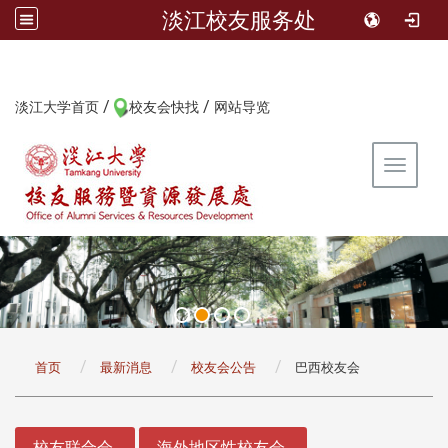
淡江校友服务处
/
/
:::
淡江大学首页
校友会快找
网站导览
Toggle 
:::
首页
最新消息
校友会公告
巴西校友会
:::
校友联合会
海外地区性校友会