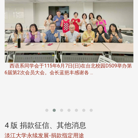
，
西语系同学会于115年6月7日(日)在台北校园D509举办第
6届第2次会员大会。会长蓝挹丰感谢各 ...
第
4 版 捐款征信、其他消息
淡江大学永续发展-捐款指定用途