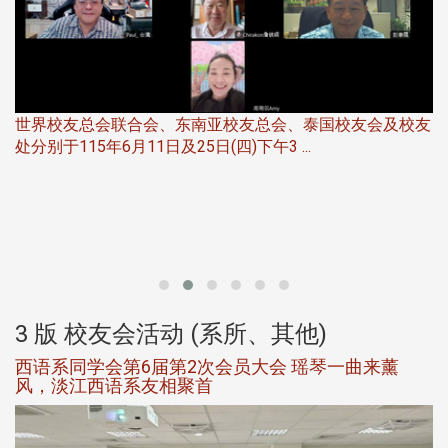
世界校友总会联合会、东南亚校友总会、泰国校友会及校友
服
处分别于115年6月11日及25日(四)下午3 ...
北
大
3 版 校友会活动 (系所、其他)
西语系同学会第6届第2次会员大会 瑶琴一曲来薰
风，淡江西语系友相聚首