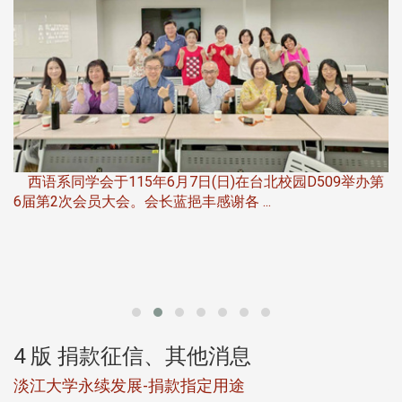
，
西语系同学会于115年6月7日(日)在台北校园D509举办第
6届第2次会员大会。会长蓝挹丰感谢各 ...
第
4 版 捐款征信、其他消息
淡江大学永续发展-捐款指定用途