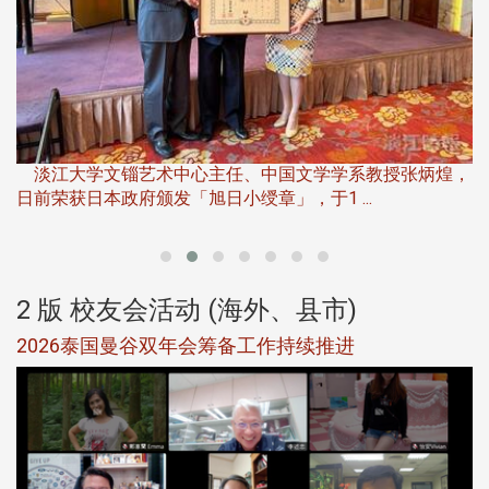
淡
下
淡江大学文锱艺术中心主任、中国文学学系教授张炳煌，
日前荣获日本政府颁发「旭日小绶章」，于1 ...
董
2 版 校友会活动 (海外、县市)
选
2026泰国曼谷双年会筹备工作持续推进
5