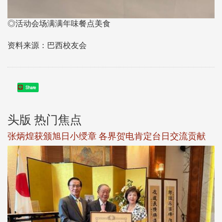
◎活动会场满满年味餐点美食
资料来源：巴西校友会
Share
头版 热门焦点
新
张炳煌获颁旭日小绶章 各界贺电肯定台日交流贡献