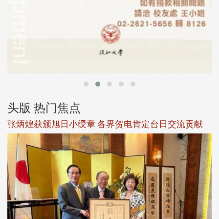
头版 热门焦点
新
张炳煌获颁旭日小绶章 各界贺电肯定台日交流贡献