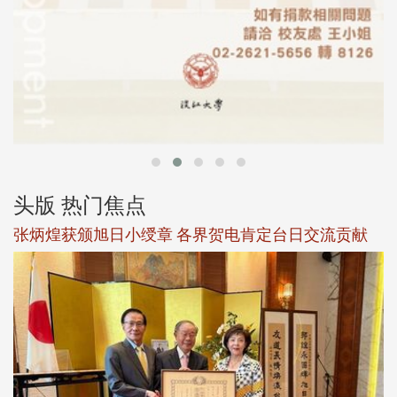
头版 热门焦点
新
张炳煌获颁旭日小绶章 各界贺电肯定台日交流贡献