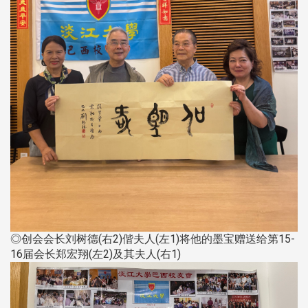
◎创会会长刘树德(右2)偕夫人(左1)将他的墨宝赠送给第15-
16届会长郑宏翔(左2)及其夫人(右1)