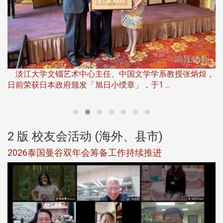
淡
下
淡江大学文锱艺术中心主任、中国文学学系教授张炳煌，
日前荣获日本政府颁发「旭日小绶章」，于1 ...
董
2 版 校友会活动 (海外、县市)
选
2026泰国曼谷双年会筹备工作持续推进
5