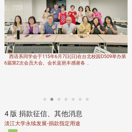
，
西语系同学会于115年6月7日(日)在台北校园D509举办第
6届第2次会员大会。会长蓝挹丰感谢各 ...
第
4 版 捐款征信、其他消息
淡江大学永续发展-捐款指定用途