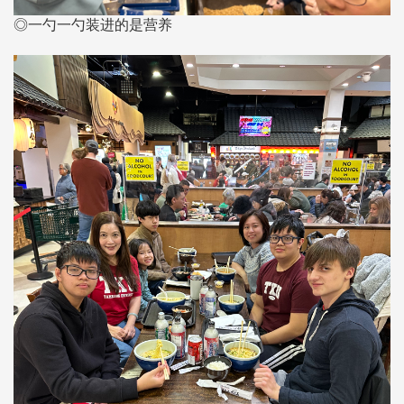
◎一勺一勺装进的是营养