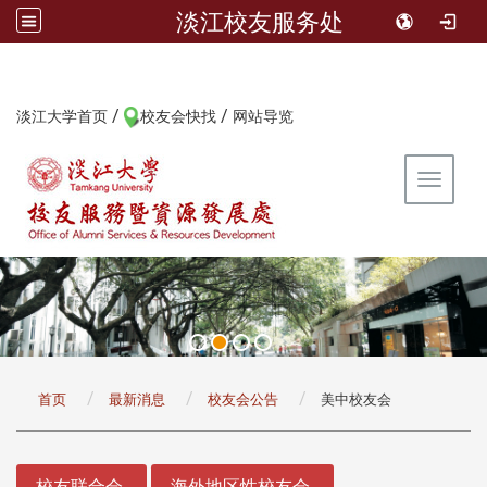
淡江校友服务处
/
/
:::
淡江大学首页
校友会快找
网站导览
Toggle 
:::
首页
最新消息
校友会公告
美中校友会
:::
校友联合会
海外地区性校友会