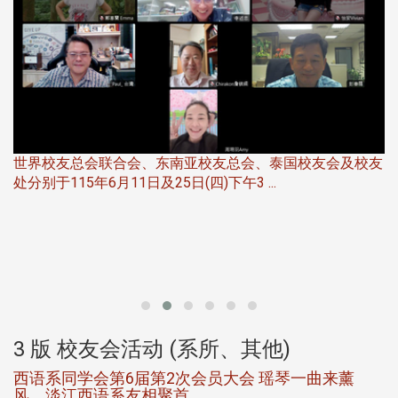
友
华
北加州校友会于115年6月21日(日)晚，参加由北加州中国
伴
大专校友会联合会在Foster Ci ...
3 版 校友会活动 (系所、其他)
第一届淡韵杯歌唱大赛完成初赛公开抽籤 落实公
平、公正、公开竞赛精神