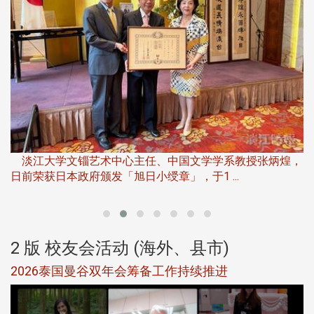
淡江大学推广教育处于115年6月13日(六)举办「观势汇天
下」第二届开学典礼暨共识营，汇聚产 ...
，
产
2 版 校友会活动 (海外、县市)
北加州校友会参加大专校联会仲夏舞会 牛仔之夜逾
500人同欢