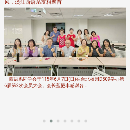
平、公正、公开竞赛精神
第
夜
由社团法人淡江大学系所友会联合总会主办的「淡江大学
第一届淡韵杯歌唱大赛」，于115年6月11 ...