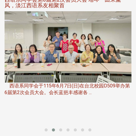
平、公正、公开竞赛精神
第
夜
由社团法人淡江大学系所友会联合总会主办的「淡江大学
第一届淡韵杯歌唱大赛」，于115年6月11 ...