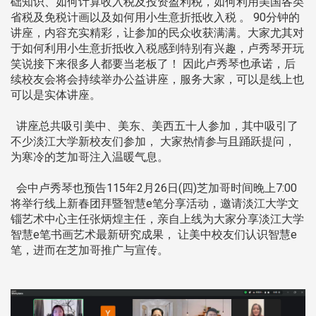
础知识、如何计算收入税及投资盈利税，如何利用美国各类
省税及免税计画以及如何用小生意折抵收入税 。 90分钟的
讲座，内容充实精彩，让参加的民众收获满满。大家尤其对
于如何利用小生意折抵收入税感到特别有兴趣，卢秀琴开玩
笑说接下来很多人都要当老板了！ 因此卢秀琴也承诺，后
续校友会将会持续举办公益讲座，服务大家，可以是线上也
可以是实体讲座。
讲座总共吸引美中、美东、美西五十人参加，其中吸引了
不少淡江大学新校友们参加， 大家热情参与且踊跃提问，
为寒冷的芝加哥注入温暖气息。
会中卢秀琴也预告115年2月26日(四)芝加哥时间晚上7:00
将举行线上新春团拜暨智慧e笔分享活动，邀请淡江大学文
锱艺术中心主任张炳煌主任，亲自上线为大家分享淡江大学
智慧e笔书画艺术最新研究成果， 让美中校友们认识智慧e
笔，进而在芝加哥推广与宣传。