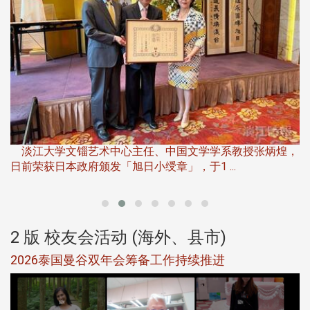
淡江大学推广教育处于115年6月13日(六)举办「观势汇天
下」第二届开学典礼暨共识营，汇聚产 ...
，
产
2 版 校友会活动 (海外、县市)
北加州校友会参加大专校联会仲夏舞会 牛仔之夜逾
500人同欢