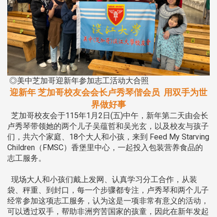
◎美中芝加哥迎新年参加志工活动大合照
迎新年 芝加哥校友会会长卢秀琴偕会员 用双手为世
界做好事
芝加哥校友会于115年1月2日(五)中午，新年第二天由会长
卢秀琴带领她的两个儿子吴蕴哲和吴光玄，以及校友与孩子
们，共六个家庭、18个大人和小孩，来到 Feed My Starving
Children（FMSC）香堡里中心，一起投入包装营养食品的
志工服务。
现场大人和小孩们戴上发网、认真学习分工合作，从装
袋、秤重、到封口，每一个步骤都专注，卢秀琴和两个儿子
经常参加这项志工服务，认为这是一项非常有意义的活动，
可以透过双手，帮助非洲穷苦国家的孩童，因此在新年发起