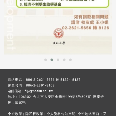
联络电话：886-2-2621-5656 转 8122～8127
传真号码：886-2-2391-8108
电邮信箱：fl@gms.tku.edu.tw
地址：106302 台北市大安区金华街199巷5号506室 网页维
护：
廖家鸣​
个资政策
|
隐私权政策
|
个人资料告知声明
个资连络窗口：
郑