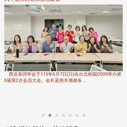
第
夜
由社团法人淡江大学系所友会联合总会主办的「淡江大学
第一届淡韵杯歌唱大赛」，于115年6月11 ...