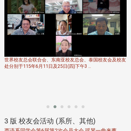
友
华
北加州校友会于115年6月21日(日)晚，参加由北加州中国
伴
大专校友会联合会在Foster Ci ...
3 版 校友会活动 (系所、其他)
第一届淡韵杯歌唱大赛完成初赛公开抽籤 落实公