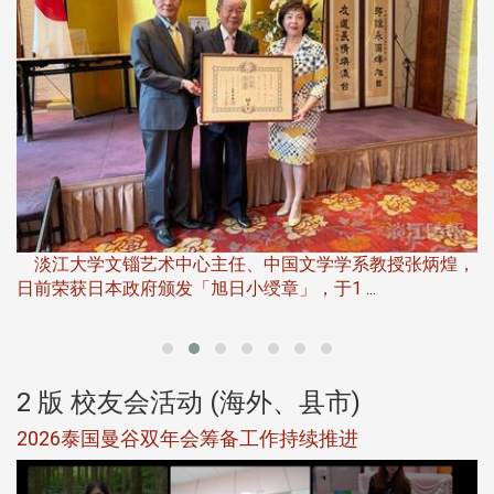
淡江大学推广教育处于115年6月13日(六)举办「观势汇天
下」第二届开学典礼暨共识营，汇聚产 ...
，
产
2 版 校友会活动 (海外、县市)
北加州校友会参加大专校联会仲夏舞会 牛仔之夜逾
500人同欢