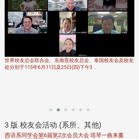
友
华
北加州校友会于115年6月21日(日)晚，参加由北加州中国
伴
大专校友会联合会在Foster Ci ...
3 版 校友会活动 (系所、其他)
第一届淡韵杯歌唱大赛完成初赛公开抽籤 落实公