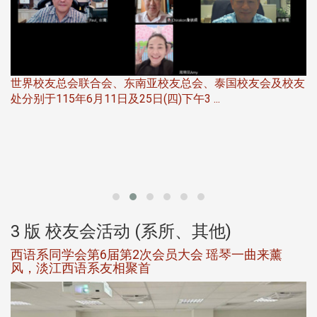
世界校友总会联合会、东南亚校友总会、泰国校友会及校友
服
处分别于115年6月11日及25日(四)下午3 ...
北
大
3 版 校友会活动 (系所、其他)
西语系同学会第6届第2次会员大会 瑶琴一曲来薰
风，淡江西语系友相聚首