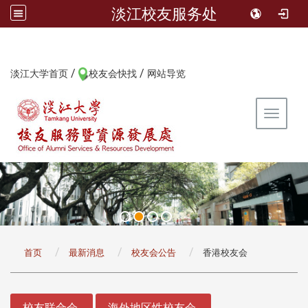
淡江校友服务处
/
/
:::
淡江大学首页
校友会快找
网站导览
Toggle 
:::
首页
最新消息
校友会公告
香港校友会
:::
校友联合会
海外地区性校友会