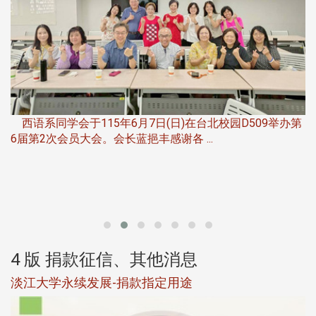
，
西语系同学会于115年6月7日(日)在台北校园D509举办第
6届第2次会员大会。会长蓝挹丰感谢各 ...
第
4 版 捐款征信、其他消息
淡江大学永续发展-捐款指定用途