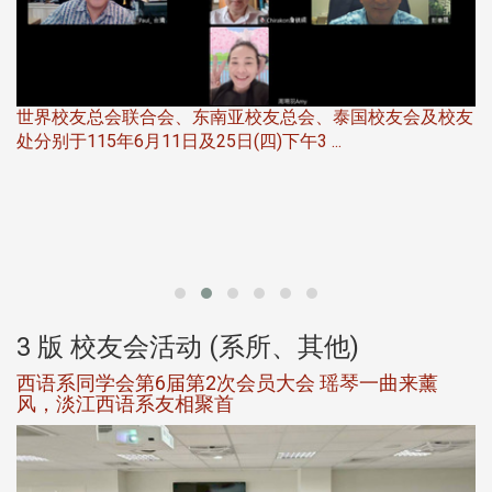
世界校友总会联合会、东南亚校友总会、泰国校友会及校友
服
处分别于115年6月11日及25日(四)下午3 ...
北
大
3 版 校友会活动 (系所、其他)
西语系同学会第6届第2次会员大会 瑶琴一曲来薰
风，淡江西语系友相聚首