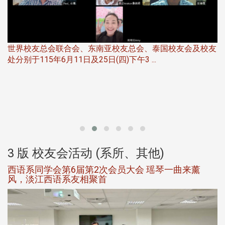
世界校友总会联合会、东南亚校友总会、泰国校友会及校友
服
处分别于115年6月11日及25日(四)下午3 ...
北
大
3 版 校友会活动 (系所、其他)
西语系同学会第6届第2次会员大会 瑶琴一曲来薰
风，淡江西语系友相聚首