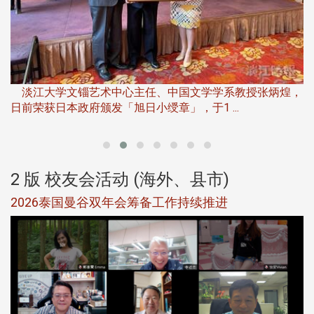
淡
下
淡江大学文锱艺术中心主任、中国文学学系教授张炳煌，
日前荣获日本政府颁发「旭日小绶章」，于1 ...
董
2 版 校友会活动 (海外、县市)
选
2026泰国曼谷双年会筹备工作持续推进
5