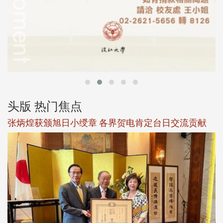
头版 热门焦点
新
张炳煌获颁旭日小绶章 各界贺电肯定台日交流贡献