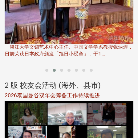
淡
下
淡江大学文锱艺术中心主任、中国文学学系教授张炳煌，
日前荣获日本政府颁发「旭日小绶章」，于1 ...
董
2 版 校友会活动 (海外、县市)
选
2026泰国曼谷双年会筹备工作持续推进
5