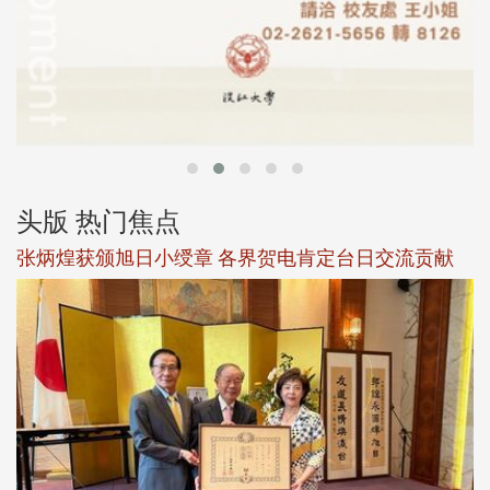
头版 热门焦点
新
张炳煌获颁旭日小绶章 各界贺电肯定台日交流贡献