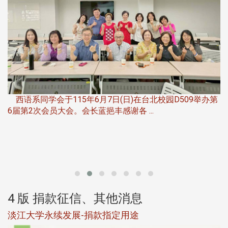
，
西语系同学会于115年6月7日(日)在台北校园D509举办第
6届第2次会员大会。会长蓝挹丰感谢各 ...
第
4 版 捐款征信、其他消息
淡江大学永续发展-捐款指定用途