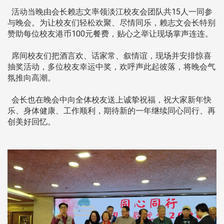
活动当晚由会长赖志文率领淡江校友会团队共15人一同参
与晚会。为让校友们轻松欢聚、尽情同乐，赖志文会长特别
赞助每位校友港币100元餐费，贴心之举让现场掌声连连。
席间校友们把酒言欢、话家常、叙情谊，现场并安排惊喜
抽奖活动，多位校友幸运中奖，欢呼声此起彼落，将晚会气
氛推向高潮。
会长也在晚会中向全体校友送上诚挚祝福，祝大家新年快
乐、身体健康、工作顺利，期待新的一年继续同心同行、再
创美好回忆。