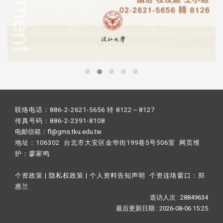
联络电话：886-2-2621-5656 转 8122～8127
传真号码：886-2-2391-8108
电邮信箱：fl@gms.tku.edu.tw
地址：106302 台北市大安区金华街199巷5号506室 网页维
护：
廖家鸣​
个资政策
|
隐私权政策
|
个人资料告知声明
个资连络窗口：
郑
惠兰
造访人次 : 28849634
最后更新日期 :
2026-08-06 15:25