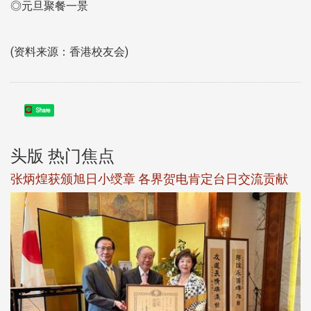
◎元旦聚餐一景
(资料来源：香港校友会)
Share
头版 热门焦点
新
张炳煌获颁旭日小绶章 各界贺电肯定台日交流贡献