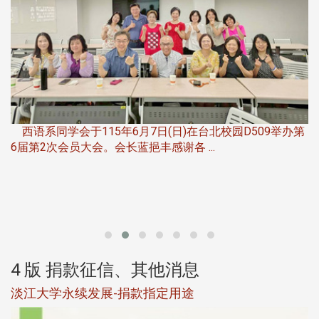
，
西语系同学会于115年6月7日(日)在台北校园D509举办第
6届第2次会员大会。会长蓝挹丰感谢各 ...
第
4 版 捐款征信、其他消息
淡江大学永续发展-捐款指定用途