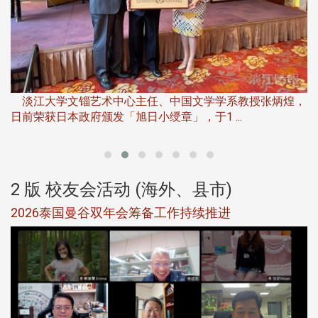
淡
下
淡江大学文锱艺术中心主任、中国文学学系教授张炳煌，
日前荣获日本政府颁发「旭日小绶章」，于1 ...
董
2 版 校友会活动 (海外、县市)
选
2026泰国曼谷双年会筹备工作持续推进
5