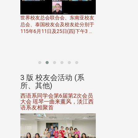
世界校友总会联合会、东南亚校友
总会、泰国校友会及校友处分别于
7日(日)
115年6月11日及25日(四)下午3 ...
务中心
北加州校友会于115
开115
晚，参加由北加州
联合会在Foster Ci ..
(系
3 版 校友会活动 (系
3 版 校友会
所、其他)
所、其他)
进会第2
西语系同学会第6届第2次会员
第一届淡韵杯歌
大会 瑶琴一曲来薰风，淡江西
赛公开抽籤 落
语系友相聚首
正、公开竞赛精