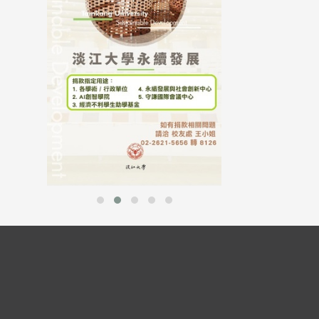
行，并导入个资管
个人资料应尽善良
并于母校 ...