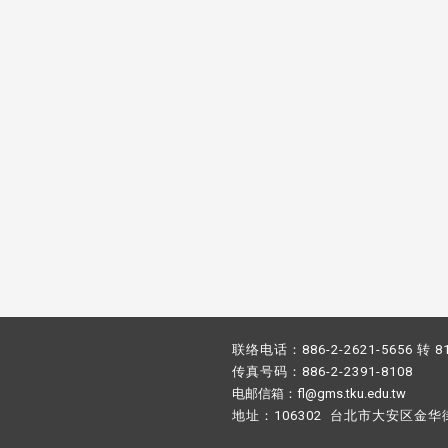
，并导入个资管理，对于校友之
人资料应尽善良管理人之责任，
于母校 ...
联络电话：886-2-2621-5656 转 8
传真号码：886-2-2391-8108
电邮信箱：fl@gms.tku.edu.tw
地址：106302 台北市大安区金华