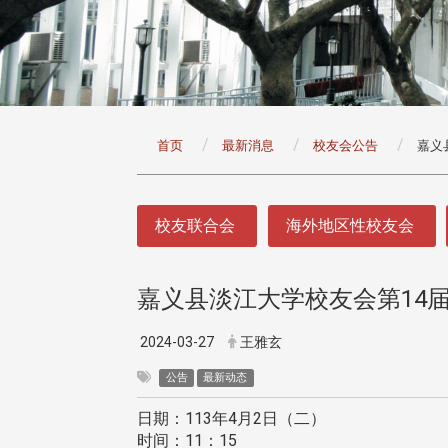
:::
首页
最新消息
校友会公告
嘉义
:::
校友联合会
海外地区性校友会
嘉义县淡江大学校友会第14
头版 热门焦点
头版 热门焦点
治大学主任秘书曾守正率队
十四载深耕校友情谊 校友
2024-03-27
王雅玄
访校友处 深化校友工作交
执行长彭春阳荣退 校友感
共享实务经验
相伴同行
公告
最新动态
日期：113年4月2日（二）
时间：11：15