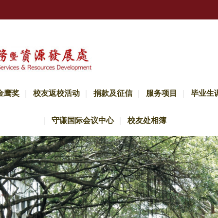
金鹰奖
校友返校活动
捐款及征信
服务项目
毕业生
守谦国际会议中心
校友处相簿