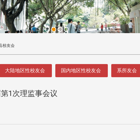
县校友会
大陆地区性校友会
国内地区性校友会
系所友会
届第1次理监事会议
头版 热门焦点
头版 热门焦点
处
校友处新任执行长武士戎上
淡江大学董事会议改
念
任 携手校友共创淡江新里程
聘任许辉煌为校长 新
董事