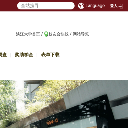
Language
登入
/
/
:::
淡江大学首页
校友会快找
网站导览
调查
奖助学金
表单下载