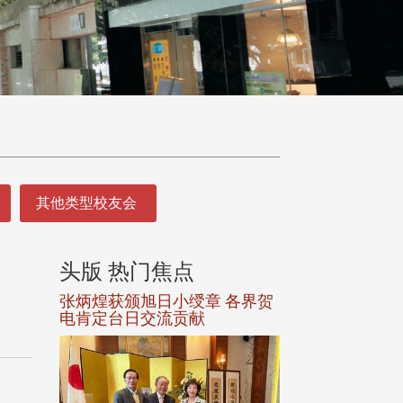
其他类型校友会
头版 热门焦点
头版 热门焦
选案报部
张炳煌获颁旭日小绶章 各界贺
观势汇天下校友
聘范巽绿
电肯定台日交流贡献