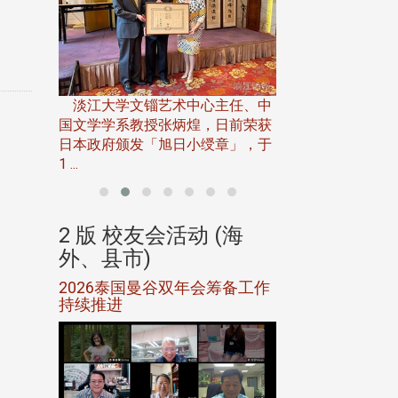
淡江大学推广教育处
13日(六)举办「
淡江大学文锱艺术中心主任、中
届开学典礼暨共识营，
15)年7
国文学学系教授张炳煌，日前荣获
事会于6月
日本政府颁发「旭日小绶章」，于
1 ...
(海
2 版 校友会活动 (海
2 版 校友会
外、县市)
外、县市)
5年年中
2026泰国曼谷双年会筹备工作
北加州校友会参
116年
持续推进
仲夏舞会 牛仔之
下届世界
欢