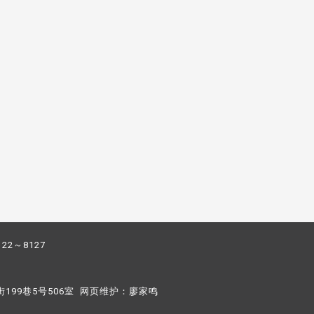
122～8127
街199巷5号506室 网页维护：
廖家鸣​