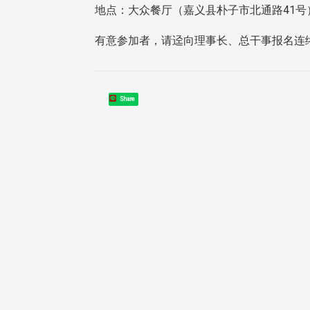
地点：大众餐厅（嘉义县朴子市北通路41号
有意参加者，请迳向理事长、总干事报名连
治大学主任秘书、中文系校友
校友处执行长彭春阳于115年
Share
守正，于115年6月2日(二)率政
30日(四)荣退，为其十四年来
大学校友服务相关同仁莅临本 ...
校友服务、凝聚海内外校友情 ...
 版 校友会活动 (海
2 版 校友会活动 (海
外、县市)
外、县市)
东校友会6月活动
台北市校友会6月份活动