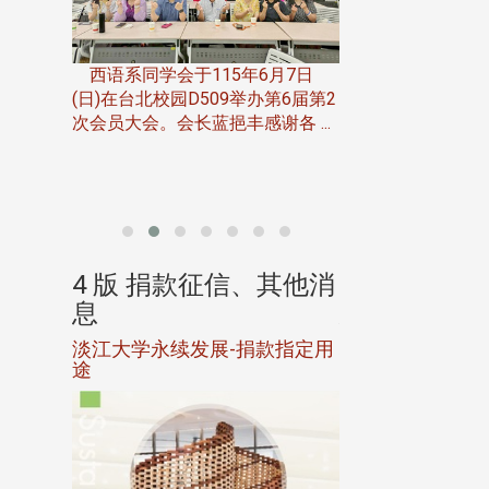
一次会员
在台北校
西语系同学会于115年6月7日
伯申研发
(日)在台北校园D509举办第6届第2
次会员大会。会长蓝挹丰感谢各 ...
由社团法人淡江大
合总会主办的「淡
韵杯歌唱大赛」，于11
、其他消
4 版 捐款征信、其他消
4 版 捐款
息
息
淡江大学永续发展-捐款指定用
校友个人资料保
途
母校配合「个人资