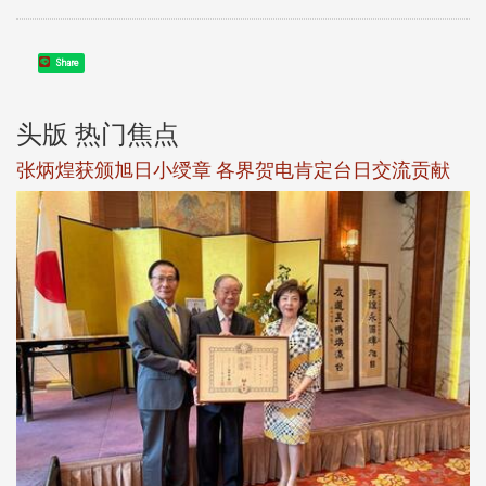
Share
头版 热门焦点
新
张炳煌获颁旭日小绶章 各界贺电肯定台日交流贡献