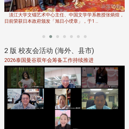
淡
下
淡江大学文锱艺术中心主任、中国文学学系教授张炳煌，
日前荣获日本政府颁发「旭日小绶章」，于1 ...
董
2 版 校友会活动 (海外、县市)
选
2026泰国曼谷双年会筹备工作持续推进
5