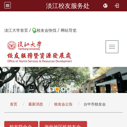
淡江校友服务处
/
/
:::
淡江大学首页
校友会快找
网站导览
Toggle 
:::
首页
最新消息
校友会公告
台中市校友会
:::
校友联合会
海外地区性校友会