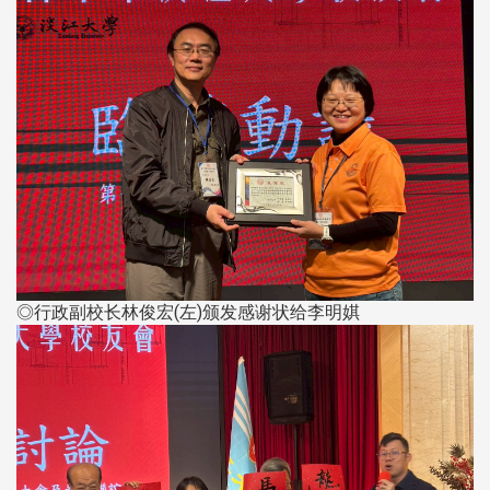
◎行政副校长林俊宏(左)颁发感谢状给李明娸