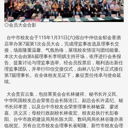
◎会员大会合影
台中市校友会于115年1月31日(六)假台中仲信金郁金香酒
店举办第7届第1次会员大会，完成理监事改选及理事长交
接，场面隆重温馨、气氛热络，展现校友情谊与团结能量。
本次大会由第6届理事长李明娸主持开场，依序进行会务报
告、提案讨论与理监事选举。经会员投票后，顺利选出新任
理监事团队，并举行印信交接仪式，由林八弘学长正式接任
第7届理事长。在全体校友见证下，象征责任传承与使命延
续。
大会贵宾云集，包括菁英会会长林健祥、秘书长许义民、
中华民国校友总会荣誉总会长陈沧江、副总会长许孟纪、秘
书长邱孝贤，以及台中市校友会荣誉理事长林敏霖、廖述
嘉、洪义滨；母校行政副校长林俊宏、校友处执行长彭春
阳、台中市政府建设局局长陈大田、数码局局长林谷隆亦亲
临祝贺。另有台北市校友会理事长崔昭隆、新竹市校友会理