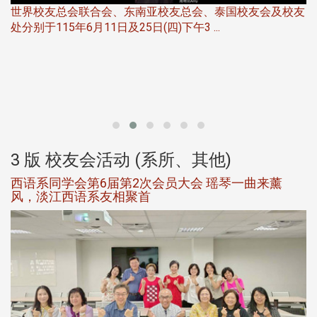
世界校友总会联合会、东南亚校友总会、泰国校友会及校友
服
处分别于115年6月11日及25日(四)下午3 ...
北
大
3 版 校友会活动 (系所、其他)
西语系同学会第6届第2次会员大会 瑶琴一曲来薰
风，淡江西语系友相聚首