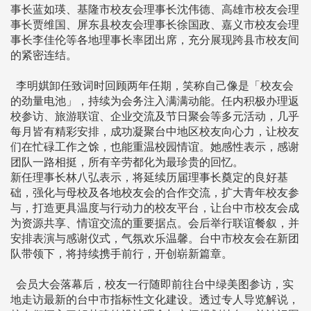
事长蓝如瑛、基隆市校友会理事长沈伟德、高雄市校友会理
事长贾维国、屏东县校友会理事长徐国政、嘉义市校友会理
事长李佳伦等各地理事长率团出席，充分展现跨县市校友间
的紧密连结。
李明娸卸任致词时回顾两年任期，笑称自己像是「校友会
的劲量电池」，持续为会务注入满满动能。任内积极办理返
校参访、旅游联谊、企业交流及节日聚会等多元活动，几乎
每月皆有精彩安排，成功凝聚台中地区校友向心力，让校友
们在忙碌工作之馀，也能重温校园情谊。她感性表示，感谢
团队一路相挺，所有辛劳都化为最珍贵的回忆。
新任理事长林八弘表示，将延续历届理事长奠定的良好基
础，强化与母校及各地校友会的合作交流，扩大青年校友参
与，打造更具温度与行动力的校友平台，让台中市校友会成
为资源共享、情谊交流的重要据点。会后举行联谊餐叙，并
安排表演与感谢仪式，气氛欢乐温馨。台中市校友会在新团
队带领下，将持续携手前行，开创崭新篇章。
会员大会落幕后，校友一行随即前往台中绿美图参访，实
地走访最新的台中市指标性文化建设。透过专人导览解说，