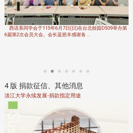
，
西语系同学会于115年6月7日(日)在台北校园D509举办第
6届第2次会员大会。会长蓝挹丰感谢各 ...
第
4 版 捐款征信、其他消息
淡江大学永续发展-捐款指定用途