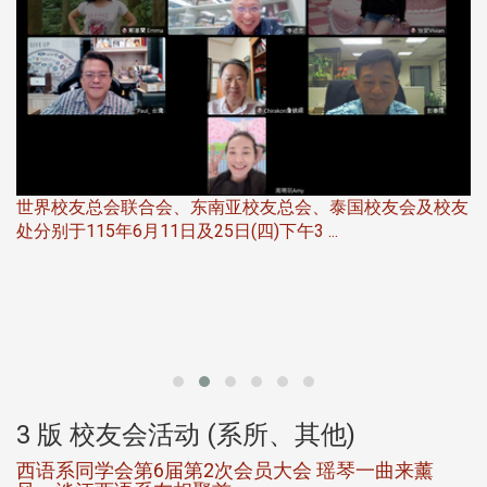
世界校友总会联合会、东南亚校友总会、泰国校友会及校友
服
处分别于115年6月11日及25日(四)下午3 ...
北
大
3 版 校友会活动 (系所、其他)
西语系同学会第6届第2次会员大会 瑶琴一曲来薰