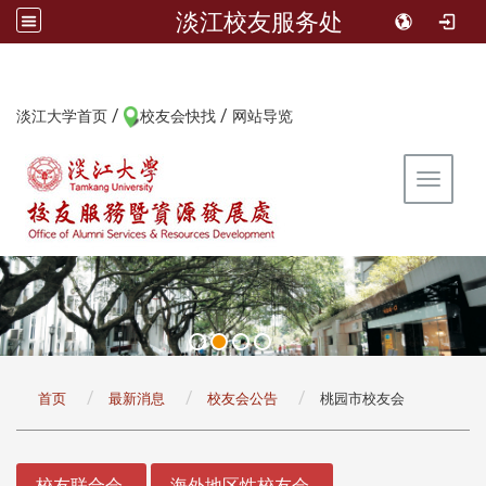
淡江校友服务处
/
/
:::
淡江大学首页
校友会快找
网站导览
Toggle 
:::
首页
最新消息
校友会公告
桃园市校友会
:::
校友联合会
海外地区性校友会