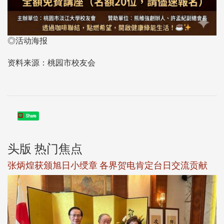
◎活动海报
资料来源：桃园市校友会
Share
头版 热门焦点
新
张炳煌获颁旭日小绶章 各界贺电肯定台日交流贡献