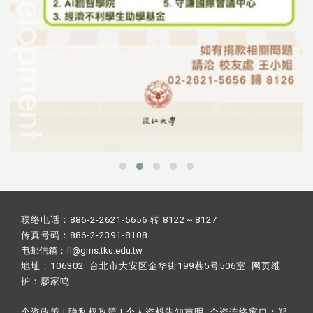
联络电话：886-2-2621-5656 转 8122～8127
传真号码：886-2-2391-8108
电邮信箱：fl@gms.tku.edu.tw
地址：106302 台北市大安区金华街199巷5号506室 网页维
护：
廖家鸣​
个资政策
|
隐私权政策
|
个人资料告知声明
个资连络窗口：
郑