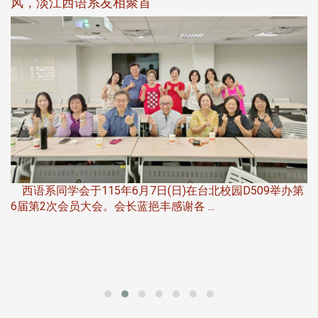
风，淡江西语系友相聚首
，
西语系同学会于115年6月7日(日)在台北校园D509举办第
6届第2次会员大会。会长蓝挹丰感谢各 ...
第