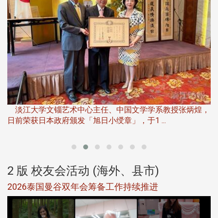
淡
下
淡江大学文锱艺术中心主任、中国文学学系教授张炳煌，
日前荣获日本政府颁发「旭日小绶章」，于1 ...
董
2 版 校友会活动 (海外、县市)
选
2026泰国曼谷双年会筹备工作持续推进
5