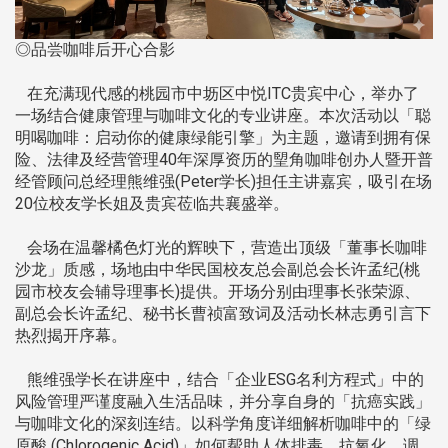
◎品尝咖啡后开心合影
在充满现代感的桃园市中坜区中悦ITC贵宾中心，举办了
一场结合健康管理与咖啡文化的专业讲座。本次活动以「聪
明喝咖啡：启动你的健康绿能引擎」为主题，邀请到拥有保
险、法律及经营管理40年深厚资历的朢角咖啡创办人暨开普
经管顾问总经理熊维强(Peter学长)担任主讲嘉宾，吸引在场
20位校友学长姐及贵宾莅临共襄盛举。
会场在温馨橘色灯光的辉映下，营造出顶级「董事长咖啡
沙龙」质感，场地由中华民国校友总会副总会长许孟纪(桃
园市校友会辅导理事长)提供。开场分别由理事长张荣源、
副总会长许孟纪、秘书长曹祯富致词及活动长林志勇引言下
热烈揭开序幕。
熊维强学长在讲座中，结合「企业ESG名利方程式」中的
风险管理严谨度融入生活品味，并分享自身的「抗癌实践」
与咖啡文化的深刻连结。以科学角度详细解析咖啡中的「绿
原酸 (Chlorogenic Acid)」如何帮助人体排毒、抗氧化、调