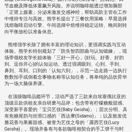
节血糖及降低体重飙升风险。并说明咖啡能透过增加脑部
「正肾上腺素」分泌来激发交感神经，帮助高阶主管在工作
中维持专注与高效。熊学长提出了三餐饮用策略：早晨选择
浅焙咖啡启动引擎、午间选择中焙维持稳定运转、晚间则转
向平衡放松以准备休息。
熊维强学长除了拥有丰富的理论知识，更强调实践与互动
体验。熊学长特别规划了「防失智四部曲与认知锻鍊」，现
场带领校友学长姐体验「三好一开心」(好玩、好香、好韵
到、逗你开心)的认知运动。透过强调眼到、心到、手到、
鼻到、耳到、口到的「认知六到」，示范一边走路一边执行
数数拍手或倒着念事物名称等认知任务，将单纯的品饮昇华
为一场大脑保养课。
在顶级咖啡品鑑环节，活动严选了三款来自埃塞俄比亚的
顶级豆款供校友亲自研磨与品评：包含带有柠檬糖般甜感、
深受新手喜爱的「宝贝艺伎(Baby Geisha)」；层次分明、具
有焦糖尾韵与丝滑口感的「西达摩(Sidamo)」；以及散发优
雅花香与果酱甜感、被誉为艺伎之母的「露西艺伎(Lucy
Geisha)」。现场并备有与各款咖啡相契合的手工饼干与时