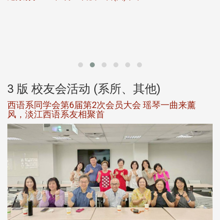
北
大
3 版 校友会活动 (系所、其他)
西语系同学会第6届第2次会员大会 瑶琴一曲来薰
风，淡江西语系友相聚首