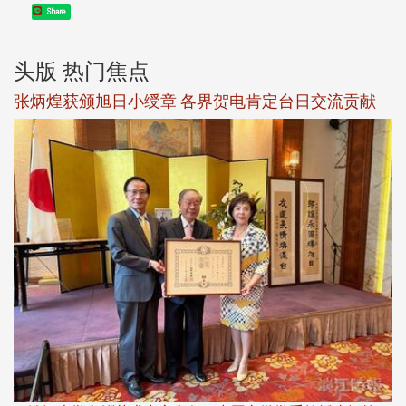
Share
头版 热门焦点
新
张炳煌获颁旭日小绶章 各界贺电肯定台日交流贡献
淡
下