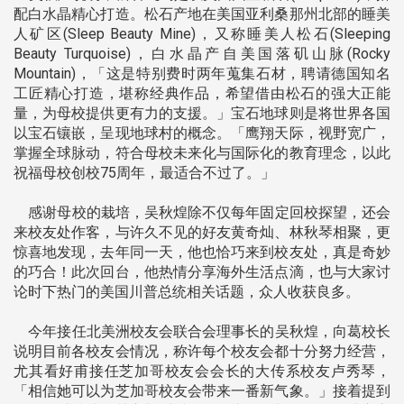
配白水晶精心打造。松石产地在美国亚利桑那州北部的睡美
人矿区(Sleep Beauty Mine)，又称睡美人松石(Sleeping
Beauty Turquoise)，白水晶产自美国落矶山脉(Rocky
Mountain)，「这是特别费时两年蒐集石材，聘请德国知名
工匠精心打造，堪称经典作品，希望借由松石的强大正能
量，为母校提供更有力的支援。」宝石地球则是将世界各国
以宝石镶嵌，呈现地球村的概念。「鹰翔天际，视野宽广，
掌握全球脉动，符合母校未来化与国际化的教育理念，以此
祝福母校创校75周年，最适合不过了。」
感谢母校的栽培，吴秋煌除不仅每年固定回校探望，还会
来校友处作客，与许久不见的好友黄奇灿、林秋琴相聚，更
惊喜地发现，去年同一天，他也恰巧来到校友处，真是奇妙
的巧合！此次回台，他热情分享海外生活点滴，也与大家讨
论时下热门的美国川普总统相关话题，众人收获良多。
今年接任北美洲校友会联合会理事长的吴秋煌，向葛校长
说明目前各校友会情况，称许每个校友会都十分努力经营，
尤其看好甫接任芝加哥校友会会长的大传系校友卢秀琴，
「相信她可以为芝加哥校友会带来一番新气象。」接着提到