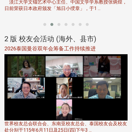
淡江大学文锱艺术中心主任、中国文学学系教授张炳煌，
日前荣获日本政府颁发「旭日小绶章」，于1 ...
董
2 版 校友会活动 (海外、县市)
选
2026泰国曼谷双年会筹备工作持续推进
5
世界校友总会联合会、东南亚校友总会、泰国校友会及校友
服
处分别于115年6月11日及25日(四)下午3 ...