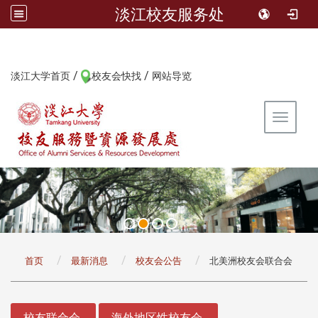
淡江校友服务处
/
/
:::
淡江大学首页
校友会快找
网站导览
Toggle 
:::
首页
最新消息
校友会公告
北美洲校友会联合会
:::
校友联合会
海外地区性校友会