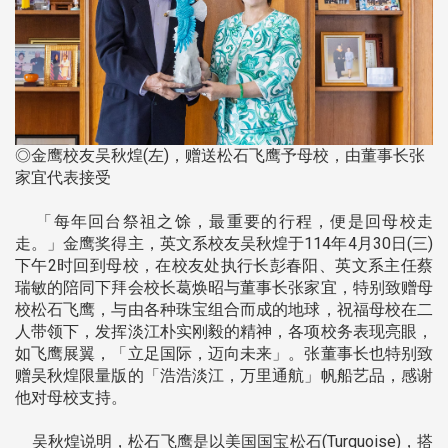
◎金鹰校友吴秋煌(左)，赠送松石飞鹰予母校，由董事长张
家宜代表接受
「每年回台祭祖之馀，最重要的行程，便是回母校走
走。」金鹰奖得主，英文系校友吴秋煌于114年4月30日(三)
下午2时回到母校，在校友处执行长彭春阳、英文系主任蔡
瑞敏的陪同下拜会校长葛焕昭与董事长张家宜，特别致赠母
校松石飞鹰，与由各种珠宝组合而成的地球，祝福母校在二
人带领下，发挥淡江朴实刚毅的精神，各项校务表现亮眼，
如飞鹰展翼，「立足国际，迈向未来」。张董事长也特别致
赠吴秋煌限量版的「浩浩淡江，万里通航」帆船艺品，感谢
他对母校支持。
吴秋煌说明，松石飞鹰是以美国国宝松石(Turquoise)，搭