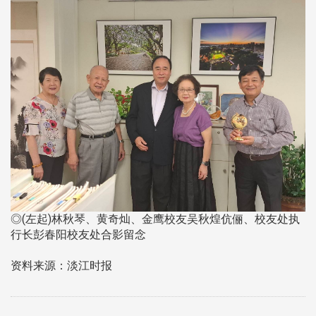
◎(左起)林秋琴、黄奇灿、金鹰校友吴秋煌伉俪、校友处执
行长彭春阳校友处合影留念
资料来源：淡江时报