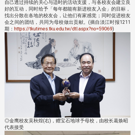
自己透过持续的关心与适时的活动支援，与各校友会建立良
好的互动，同时给予「每年都能有新进校友入会」的目标，
找出分散在各地的校友会，让他们有家感觉；同时促进校友
会之间的团结，共同为母校做出贡献。(摘自淡江时报1211
期：
https://tkutimes.tku.edu.tw/dtl.aspx?no=59069
)
◎金鹰校友吴秋煌(右)，赠宝石地球予母校，由校长葛焕昭
代表接受