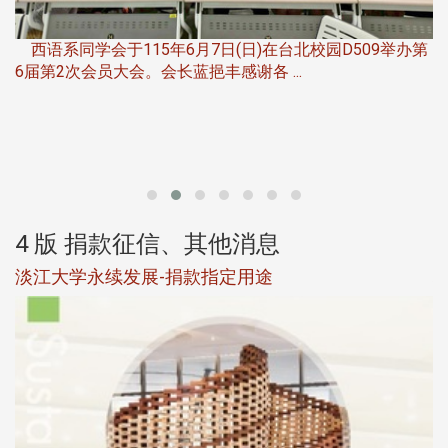
，
西语系同学会于115年6月7日(日)在台北校园D509举办第
6届第2次会员大会。会长蓝挹丰感谢各 ...
第
4 版 捐款征信、其他消息
淡江大学永续发展-捐款指定用途