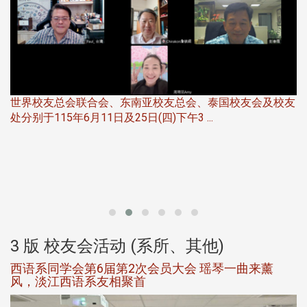
世界校友总会联合会、东南亚校友总会、泰国校友会及校友
服
处分别于115年6月11日及25日(四)下午3 ...
北
大
3 版 校友会活动 (系所、其他)
西语系同学会第6届第2次会员大会 瑶琴一曲来薰
风，淡江西语系友相聚首