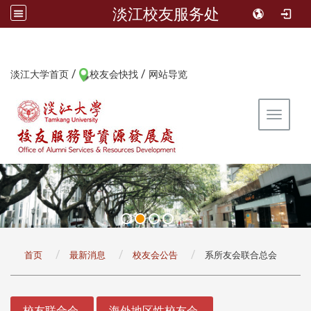
淡江校友服务处
/
/
:::
淡江大学首页
校友会快找
网站导览
Toggle 
:::
首页
最新消息
校友会公告
系所友会联合总会
:::
校友联合会
海外地区性校友会