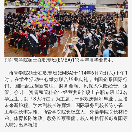
◎商管学院硕士在职专班(EMBA)113学年度毕业典礼
商管学院硕士在职专班(EMBA)于114年6月7日(六)下午1
时，在学生活动中心举办联合毕业典礼，由国企系国际行
销、国际企业创新管理、财务金融、风保系保险经营、企
管、会计、资管和管科企业经营共8个硕士在职专班133名
毕业生，以「8大行星」为主题，一起欢庆顺利毕业，迎接
未来新旅程。学术副校长许辉煌、国际事务副校长陈小雀、
工学院长李宗翰、商管学院院长杨立人、外语学院院长林怡
弟、体育长陈逸政、教务长蔡宗儒，校友处执行长彭春阳等
人特别出席祝福。