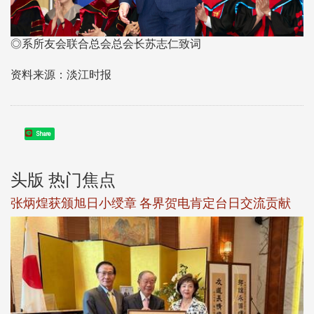
◎系所友会联合总会总会长苏志仁致词
资料来源：淡江时报
Share
头版 热门焦点
新
张炳煌获颁旭日小绶章 各界贺电肯定台日交流贡献