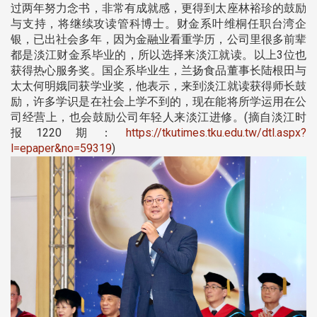
过两年努力念书，非常有成就感，更得到太座林裕珍的鼓励
与支持，将继续攻读管科博士。财金系叶维桐任职台湾企
银，已出社会多年，因为金融业看重学历，公司里很多前辈
都是淡江财金系毕业的，所以选择来淡江就读。以上3位也
获得热心服务奖。国企系毕业生，兰扬食品董事长陆根田与
太太何明娥同获学业奖，他表示，来到淡江就读获得师长鼓
励，许多学识是在社会上学不到的，现在能将所学运用在公
司经营上，也会鼓励公司年轻人来淡江进修。(摘自淡江时
报1220期：
https://tkutimes.tku.edu.tw/dtl.aspx?
l=epaper&no=59319
)