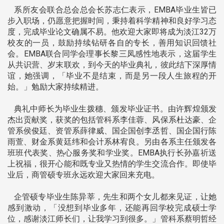
系所友会联合总会总会长苏志仁表示，EMBA毕业生皆已
步入职场，仍愿意把握时间，秉持着科学精神和良好学习态
度，完成毕业论文确属不易。他欢迎大家即将成为淡江32万
校友的一员，鼓励持续钻研各自的专长，善用知识回馈社
会。EMBA联合同学会理事长黎三凤感性地表示，这届学生
从共识营、岁末联欢，到今天的毕业典礼，彼此结下深厚情
谊，她强调，「毕业不是结束，而是另一段人生旅程的开
始。」勉励大家持续精进。
典礼中师长为毕业生拨穗、颁发毕业证书。由许辉煌颁发
杰出贡献奖，获奖的包括管科系李佳蓉、风保系杜达豪、企
管系侯俊廷、资管系薛律威、国企国创李丞哲、国企国行陈
雨萱、财金系黄廷纬和会计系林宥良。另由各系主任颁发各
班班代表奖、热心服务奖和学业奖。EMBA执行长孙嘉祈送
上祝福，很开心能和既专业又热情的学生交流合作。即使毕
业后，商管硕专班永远欢迎大家回来充电。
企管硕专毕业生陈异莘，先生和两个女儿都来见证，让她
感到激动，「没想到毕业多年，还能再回学校完成硕士学
位，感谢淡江师长们，让我学习到很多。」管科系蔡明哲经