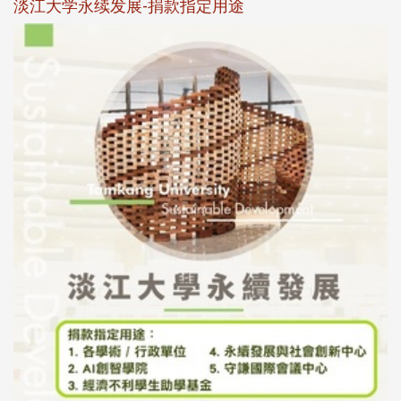
淡江大学永续发展-捐款指定用途
于