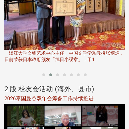
淡
下
淡江大学文锱艺术中心主任、中国文学学系教授张炳煌，
日前荣获日本政府颁发「旭日小绶章」，于1 ...
董
2 版 校友会活动 (海外、县市)
选
2026泰国曼谷双年会筹备工作持续推进
5