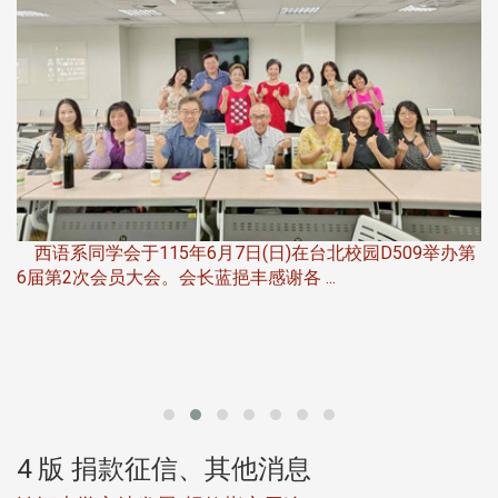
，
西语系同学会于115年6月7日(日)在台北校园D509举办第
6届第2次会员大会。会长蓝挹丰感谢各 ...
第
4 版 捐款征信、其他消息