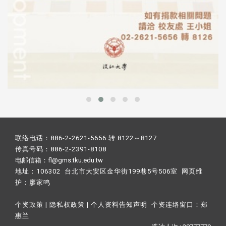
联络电话：886-2-2621-5656 转 8122～8127
传真号码：886-2-2391-8108
电邮信箱：fl@gms.tku.edu.tw
地址：106302 台北市大安区金华街199巷5号506室 网页维
护：
廖家鸣​
个资政策
|
隐私权政策
|
个人资料告知声明
个资连络窗口：
郑
惠兰