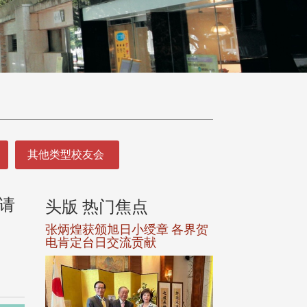
其他类型校友会
请
头版 热门焦点
头版 热门焦
选案报部
张炳煌获颁旭日小绶章 各界贺
观势汇天下校友
聘范巽绿
电肯定台日交流贡献