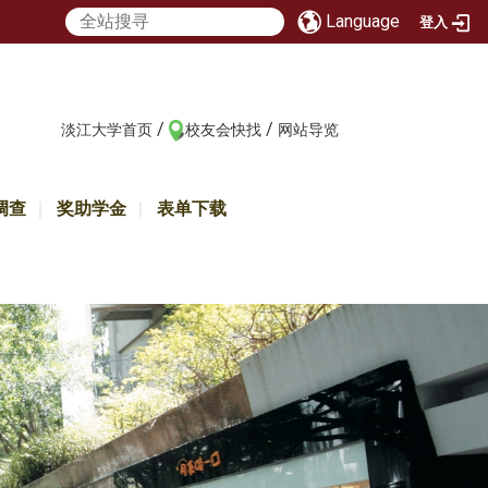
Language
登入
/
/
:::
淡江大学首页
校友会快找
网站导览
调查
奖助学金
表单下载