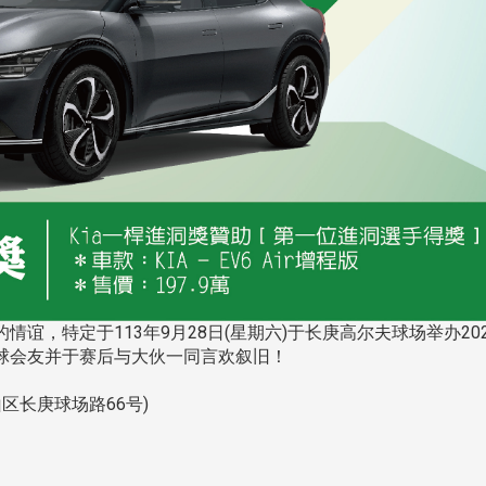
跨业合作协进会第二届第
香港校友会前会长叶雅琴学姐与
会
大会于6月5日下午7时，
杜天宝学长一家，于115年6月4日
日
园D508室举行，本校潘
(四)返校拜访校友处，受到校友 ...
..
长、 ...
消
4 版 捐款征信、其他消
4 版 捐款征信
息
息
，特定于113年9月28日(星期六)于长庚高尔夫球场举办202
欢迎使用「淡江大学校园征才
捐款芳名录
球会友并于赛后与大伙一同言欢叙旧！
线上系统」
长庚球场路66号)