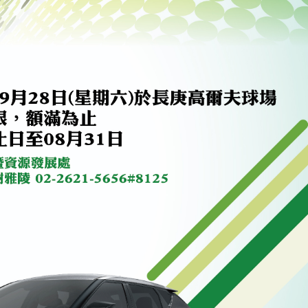
南加州校友会于115年6月2
台中市校友会于115年6月24日
在美国洛杉矶华侨文教服
，在
(三)举办拜会台中市政府活动。参
（洛侨文化中心）会议室召
玲学
访团由母校战略所所长李大中、 ...
...
3 版 校友会活动 (系
3 版 校友会活动 
所、其他)
所、其他)
聚
【校友来访】香港校友会前会
邱孝贤接任跨业合作协
长叶雅琴、杜天宝学长
届理事长