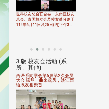
世界校友总会联合会、东南亚校友
总会、泰国校友会及校友处分别于
7日(日)
115年6月11日及25日(四)下午3 ...
务中心
北加州校友会于115
开115
晚，参加由北加州
联合会在Foster Ci ..
(系
3 版 校友会活动 (系
3 版 校友会
所、其他)
所、其他)
进会第2
西语系同学会第6届第2次会员
第一届淡韵杯歌
大会 瑶琴一曲来薰风，淡江西
赛公开抽籤 落
语系友相聚首
正、公开竞赛精