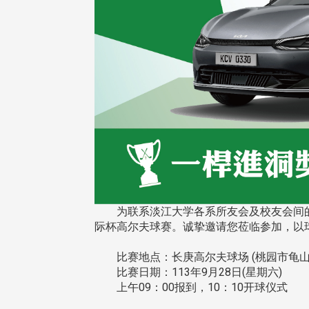
在连日大雨阴霾下，风保系友
在115年6月27日(六)举办的一
游，神奇迎来超幸运好天气。大 .
江大学电子与电机系友会于115
6月28日在台北校区盛大举办
无人科技与前瞻应用论坛」，特
请 ...
4 版 捐款征信、其他消
4 版 捐款征信、其他
息
息
为联系淡江大学各系所友会及校友会间的情谊
友个人资料保护声明
欢迎订阅校友e报！
际杯高尔夫球赛。诚挚邀请您莅临参加，以
比赛地点：长庚高尔夫球场 (桃园市龟山区
比赛日期：113年9月28日(星期六)
上午09：00报到，10：10开球仪式
校配合「个人资料保护法」之施