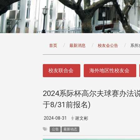
:::
首页
最新消息
校友会公告
系所
:::
校友联合会
海外地区性校友会
2024系际杯高尔夫球赛办
头版 热门焦点
头版 热门焦点
于8/31前报名)
治大学主任秘书曾守正率队
十四载深耕校友情谊 校友
访校友处 深化校友工作交
执行长彭春阳荣退 校友感
共享实务经验
相伴同行
2024-08-31
谢文彬
公告
最新动态