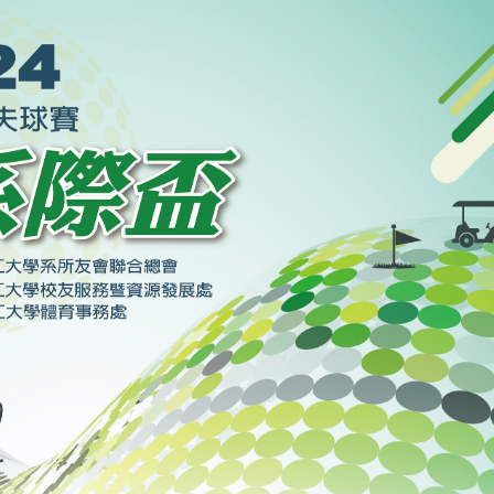
淡江大学于115年7月30日(四)举
办布达暨单位主管交接典礼。115
7月
本校校长葛焕昭将于今(1
学年度校友服务暨资源发展 ...
深耕
月31日(五)任期届满。董
24日(三)下午5时 ...
2 版 校友会活动 (海
2 版 校友会活动 
外、县市)
外、县市)
台中市校友会拜会卢秀燕市
南加州校友会召开11
长 校友交流智慧治理凝聚向
理事会议 许宗由当选
心力
会长 并获授权承办
校友双年会