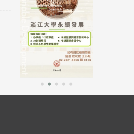
行，并导入个资管
个人资料应尽善良
并于母校 ...