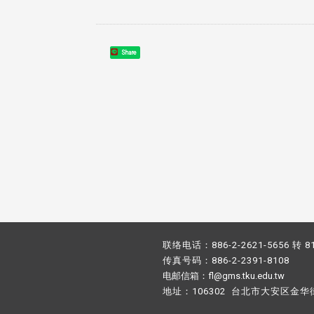
，并导入个资管理，对于校友之
人资料应尽善良管理人之责任，
于母校 ...
Share
联络电话：886-2-2621-5656 转 8
传真号码：886-2-2391-8108
电邮信箱：fl@gms.tku.edu.tw
地址：106302 台北市大安区金华