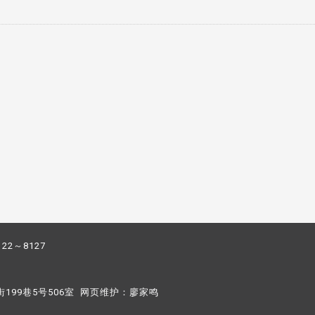
122～8127
街199巷5号506室 网页维护：
廖家鸣​