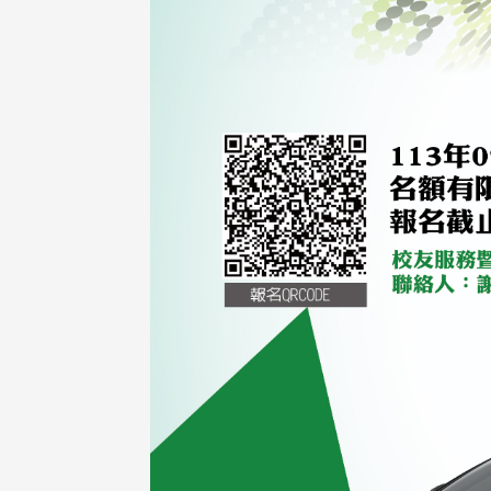
东校友会于115年6月10日(三)
台北市校友会于6月6日(六)举办
16日(二)，27名校友夥伴一同前
「新店瑠公圳知性健行活动」
中国宁夏省参访，活 ...
领队温明正学长与副领队吕惠
姐的精 ...
 版 校友会活动 (系
3 版 校友会活动 (系
所、其他)
所、其他)
机系友会第3届第4次理监事
风保系友会兰阳探梅漫游 齐
议暨系友论坛
共谱初夏欢乐乐章