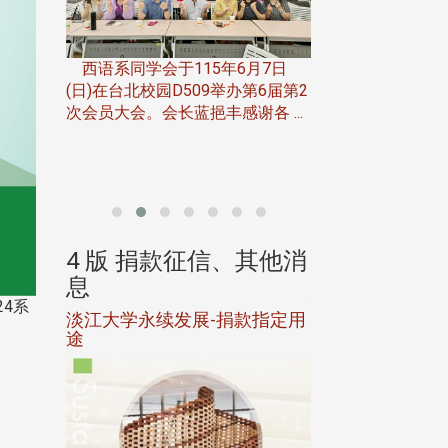
一次会员
在台北校
西语系同学会于115年6月7日
伯申研发
(日)在台北校园D509举办第6届第2
次会员大会。会长蓝挹丰感谢各 ...
由社团法人淡江大
合总会主办的「淡
韵杯歌唱大赛」，于11
、其他消
4 版 捐款征信、其他消
4 版 捐款
息
息
4系
淡江大学永续发展-捐款指定用
校友个人资料保
途
母校配合「个人资