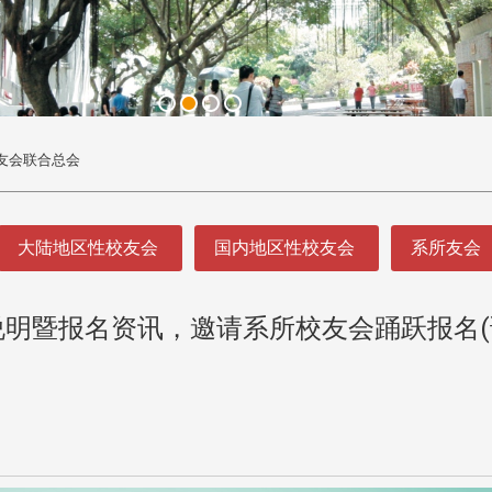
友会联合总会
大陆地区性校友会
国内地区性校友会
系所友会
法说明暨报名资讯，邀请系所校友会踊跃报名(
头版 热门焦点
头版 热门焦点
处
校友处新任执行长武士戎上
淡江大学董事会议改
念
任 携手校友共创淡江新里程
聘任许辉煌为校长 新
董事