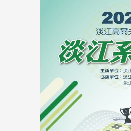
治大学主任秘书、中文系校友
校友处执行长彭春阳于115年
守正，于115年6月2日(二)率政
30日(四)荣退，为其十四年来
大学校友服务相关同仁莅临本 ...
校友服务、凝聚海内外校友情 ...
 版 校友会活动 (海
2 版 校友会活动 (海
外、县市)
外、县市)
东校友会6月活动
台北市校友会6月份活动