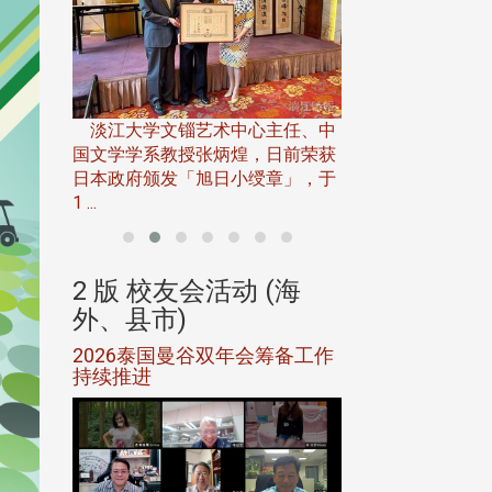
淡江大学推广教育处
13日(六)举办「
淡江大学文锱艺术中心主任、中
届开学典礼暨共识营，
15)年7
国文学学系教授张炳煌，日前荣获
事会于6月
日本政府颁发「旭日小绶章」，于
1 ...
(海
2 版 校友会活动 (海
2 版 校友会
外、县市)
外、县市)
5年年中
2026泰国曼谷双年会筹备工作
北加州校友会参
116年
持续推进
仲夏舞会 牛仔之
下届世界
欢