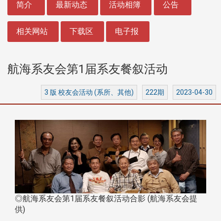
简介
最新动态
活动相簿
公告
相关网站
下载区
电子报
航海系友会第1届系友餐叙活动
3 版 校友会活动 (系所、其他)
222期
2023-04-30
◎航海系友会第1届系友餐叙活动合影 (航海系友会提
供)