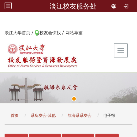
淡江校友服务处
/
/
:::
淡江大学首页
校友会快找
网站导览
Toggle 
:::
首页
系所友会-其他
航海系系友会
电子报
:::