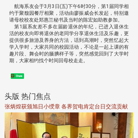
航海系友会于3月3日(五)下午6时30分，第1届同学相
约于聚馥园餐厅相聚，活动由廖振威会长发起，特别邀
请母校校友处郑惠兰秘书及当时的陈宏如助教参加。
第1届系友差不多在届龄退休的年纪，已进入退休生
活的校友向即将退休的老同学分享退休生活及乐趣，更
提供很多旅游及养身的方法，话到高潮时，突然忆起大
学入学时，大家共同的校园活动，不论是一起上课的有
趣片段、舞会时的腼腆样子等，突然感觉回到了大学时
期，大家相约找个时间回母校走走。
Share
头版 热门焦点
新
张炳煌获颁旭日小绶章 各界贺电肯定台日交流贡献