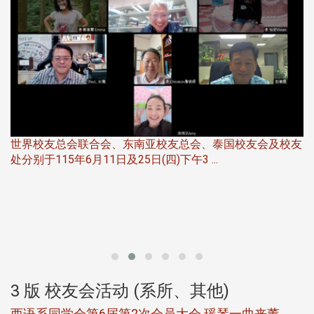
世界校友总会联合会、东南亚校友总会、泰国校友会及校友
服
处分别于115年6月11日及25日(四)下午3 ...
北
大
3 版 校友会活动 (系所、其他)
西语系同学会第6届第2次会员大会 瑶琴一曲来薰