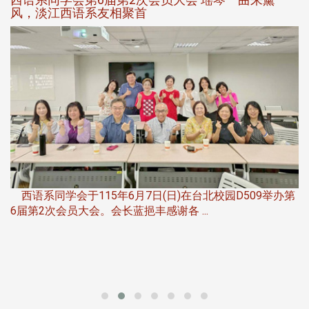
风，淡江西语系友相聚首
，
西语系同学会于115年6月7日(日)在台北校园D509举办第
6届第2次会员大会。会长蓝挹丰感谢各 ...
第