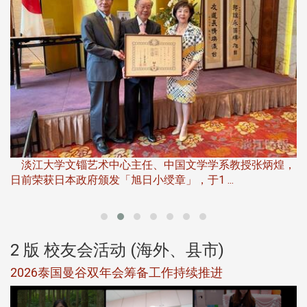
淡
下
淡江大学文锱艺术中心主任、中国文学学系教授张炳煌，
日前荣获日本政府颁发「旭日小绶章」，于1 ...
董
2 版 校友会活动 (海外、县市)
选
2026泰国曼谷双年会筹备工作持续推进
5