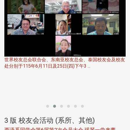
世界校友总会联合会、东南亚校友总会、泰国校友会及校友
服
处分别于115年6月11日及25日(四)下午3 ...
北
大
3 版 校友会活动 (系所、其他)
西语系同学会第6届第2次会员大会 瑶琴一曲来薰