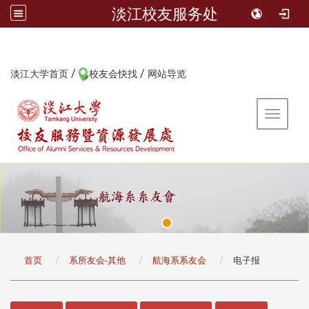
淡江校友服务处
/
/
:::
淡江大学首页
校友会快找
网站导览
Toggle 
:::
首页
系所友会-其他
航海系系友会
电子报
:::