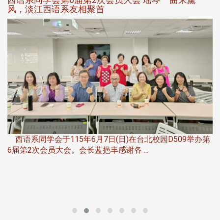
风，淡江西语系友相聚首
，
西语系同学会于115年6月7日(日)在台北校园D509举办第
6届第2次会员大会。会长蓝挹丰感谢各 ...
第