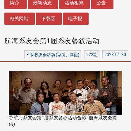
简介
最新动态
活动相簿
公告
相关网站
下载区
电子报
航海系友会第1届系友餐叙活动
3 版 校友会活动 (系所、其他)
222期
2023-04-30
◎航海系友会第1届系友餐叙活动合影 (航海系友会提
供)