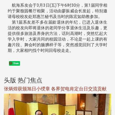
航海系友会于3月3日(五)下午6时30分，第1届同学相
约于聚馥园餐厅相聚，活动由廖振威会长发起，特别邀
请母校校友处郑惠兰秘书及当时的陈宏如助教参加。
第1届系友差不多在届龄退休的年纪，已进入退休生
活的校友向即将退休的老同学分享退休生活及乐趣，更
提供很多旅游及养身的方法，话到高潮时，突然忆起大
学入学时，大家共同的校园活动，不论是一起上课的有
趣片段、舞会时的腼腆样子等，突然感觉回到了大学时
期，大家相约找个时间回母校走走。
Share
头版 热门焦点
新
张炳煌获颁旭日小绶章 各界贺电肯定台日交流贡献