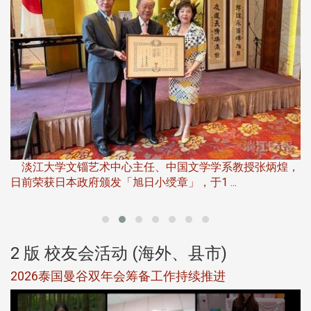
淡
下
淡江大学文锱艺术中心主任、中国文学学系教授张炳煌，
日前荣获日本政府颁发「旭日小绶章」，于1 ...
董
2 版 校友会活动 (海外、县市)
选
2026泰国曼谷双年会筹备工作持续推进
5