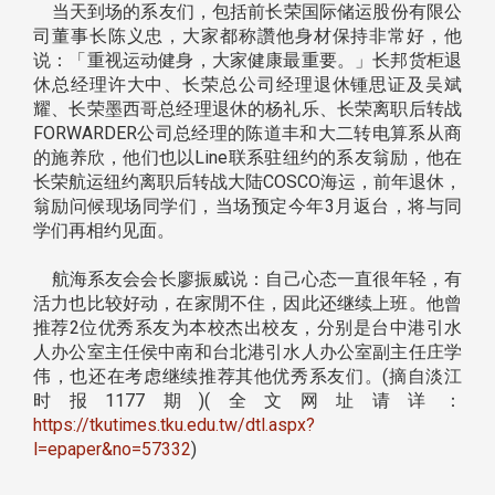
当天到场的系友们，包括前长荣国际储运股份有限公
司董事长陈义忠，大家都称讚他身材保持非常好，他
说：「重视运动健身，大家健康最重要。」长邦货柜退
休总经理许大中、长荣总公司经理退休锺思证及吴斌
耀、长荣墨西哥总经理退休的杨礼乐、长荣离职后转战
FORWARDER公司总经理的陈道丰和大二转电算系从商
的施养欣，他们也以Line联系驻纽约的系友翁励，他在
长荣航运纽约离职后转战大陆COSCO海运，前年退休，
翁励问候现场同学们，当场预定今年3月返台，将与同
学们再相约见面。
航海系友会会长廖振威说：自己心态一直很年轻，有
活力也比较好动，在家閒不住，因此还继续上班。他曾
推荐2位优秀系友为本校杰出校友，分别是台中港引水
人办公室主任侯中南和台北港引水人办公室副主任庄学
伟，也还在考虑继续推荐其他优秀系友们。(摘自淡江
时报1177期)(全文网址请详：
https://tkutimes.tku.edu.tw/dtl.aspx?
l=epaper&no=57332
)