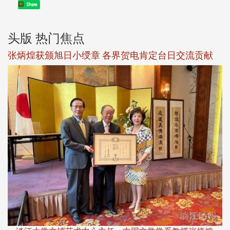
Share
头版 热门焦点
新
张炳煌获颁旭日小绶章 各界贺电肯定台日交流贡献
淡
下