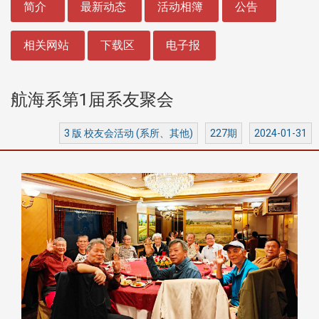
简介
最新动态
活动相簿
公告
相关网站
下载区
电子报
航海系第1届系友聚会
3 版 校友会活动 (系所、其他)
227期
2024-01-31