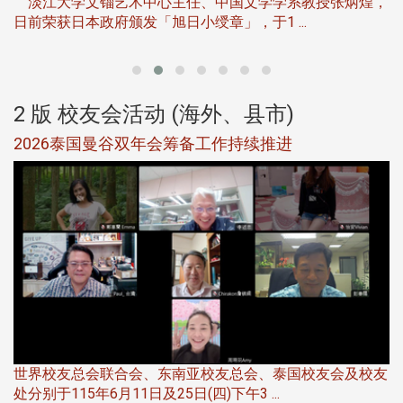
淡江大学文锱艺术中心主任、中国文学学系教授张炳煌，
日前荣获日本政府颁发「旭日小绶章」，于1 ...
董
2 版 校友会活动 (海外、县市)
选
2026泰国曼谷双年会筹备工作持续推进
5
世界校友总会联合会、东南亚校友总会、泰国校友会及校友
服
处分别于115年6月11日及25日(四)下午3 ...