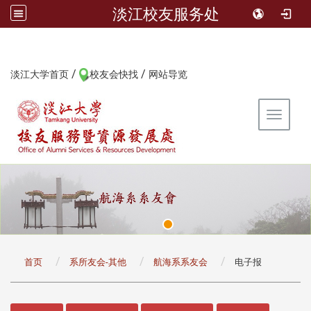
淡江校友服务处
/
/
:::
淡江大学首页
校友会快找
网站导览
Toggle 
:::
首页
系所友会-其他
航海系系友会
电子报
:::