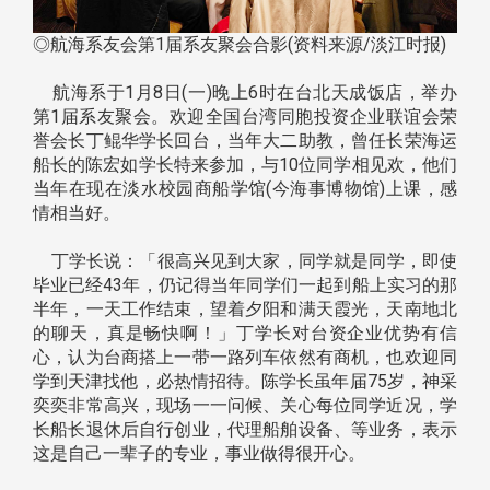
◎航海系友会第1届系友聚会合影(资料来源/淡江时报)
航海系于1月8日(一)晚上6时在台北天成饭店，举办
第1届系友聚会。欢迎全国台湾同胞投资企业联谊会荣
誉会长丁鲲华学长回台，当年大二助教，曾任长荣海运
船长的陈宏如学长特来参加，与10位同学相见欢，他们
当年在现在淡水校园商船学馆(今海事博物馆)上课，感
情相当好。
丁学长说：「很高兴见到大家，同学就是同学，即使
毕业已经43年，仍记得当年同学们一起到船上实习的那
半年，一天工作结束，望着夕阳和满天霞光，天南地北
的聊天，真是畅快啊！」丁学长对台资企业优势有信
心，认为台商搭上一带一路列车依然有商机，也欢迎同
学到天津找他，必热情招待。陈学长虽年届75岁，神采
奕奕非常高兴，现场一一问候、关心每位同学近况，学
长船长退休后自行创业，代理船舶设备、等业务，表示
这是自己一辈子的专业，事业做得很开心。