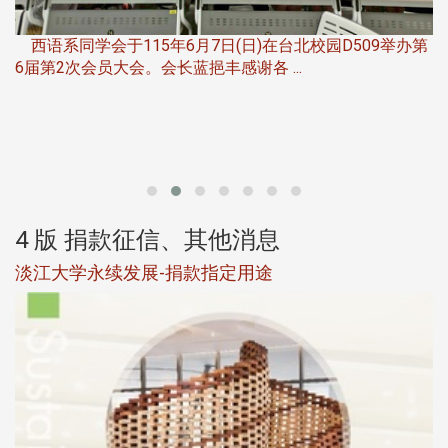
，
西语系同学会于115年6月7日(日)在台北校园D509举办第
6届第2次会员大会。会长蓝挹丰感谢各 ...
第
4 版 捐款征信、其他消息
淡江大学永续发展-捐款指定用途