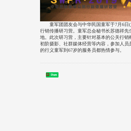
童军团团友会与中华民国童军于7月6日(六
行销传播研习营。童军总会秘书长苏德祥先
地。此次研习营，主要针对基本的公关行销
初阶摄影、社群媒体经营等内容，参加人员
的行义童军到67岁的服务员都热情参与。
Share