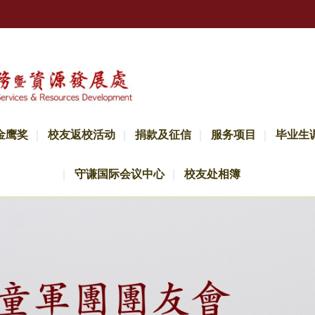
金鹰奖
校友返校活动
捐款及征信
服务项目
毕业生
守谦国际会议中心
校友处相簿