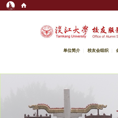
:::
单位简介
校友会组织