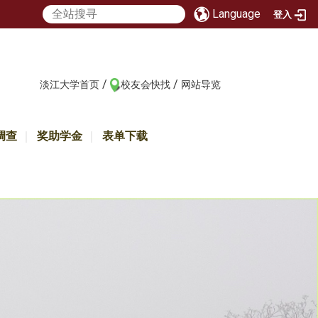
Language
登入
/
/
:::
淡江大学首页
校友会快找
网站导览
调查
奖助学金
表单下载