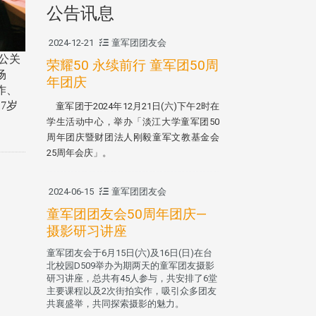
公告讯息
2024-12-21
童军团团友会
公关
荣耀50 永续前行 童军团50周
场
年团庆
作、
7岁
童军团于2024年12月21日(六)下午2时在
学生活动中心，举办「淡江大学童军团50
周年团庆暨财团法人刚毅童军文教基金会
25周年会庆」。
2024-06-15
童军团团友会
童军团团友会50周年团庆—
摄影研习讲座
童军团友会于6月15日(六)及16日(日)在台
北校园D509举办为期两天的童军团友摄影
研习讲座，总共有45人参与，共安排了6堂
主要课程以及2次街拍实作，吸引众多团友
共襄盛举，共同探索摄影的魅力。