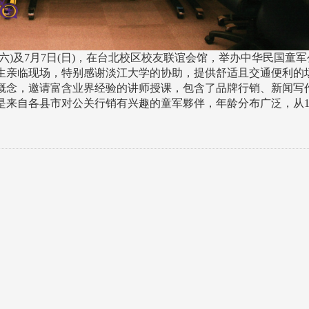
)及7月7日(日)，在台北校区校友联谊会馆，举办中华民国童军
生亲临现场，特别感谢淡江大学的协助，提供舒适且交通便利的
概念，邀请富含业界经验的讲师授课，包含了品牌行销、新闻写
是来自各县市对公关行销有兴趣的童军夥伴，年龄分布广泛，从1