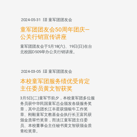
2024-05-31
童军团团友会
童军团团友会50周年团庆—
公关行销宣传讲座
童军团团友会于5月18(六)、19日(日)在台
北校园D509举办公关行销讲座。
2024-03-05
童军团团友会
本校童军团服务绩优受肯定
主任委员黄文智获奖
3月5日(二)童军节前夕，本校童军团多位服
务员获中华民国童军总会颁发各级服务奖
章，其中总团长江丰星获颁银牛工作奖
章、刚毅童军文教基金会执行长王富民获
颁金质翠竹奖章，而淡江童军团主任委
员、本校董事会主任秘书黄文智获颁金质
青松奖章。