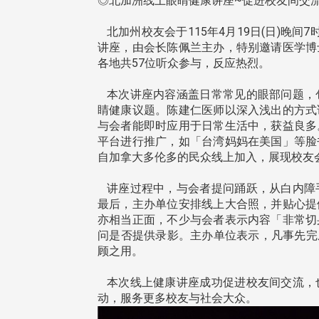
◎北加洲线上眼睛健康讲座~促进校友间交
北加州校友会于115年4月19日(日)晚间
讲座，由会长陈佩兰主办，特别邀请医学博
各地共57位听众参与，反应热烈。
东校友会于115年6月10日(三)
台北市校友会于6月6日(六)举办
本次讲座内容涵盖日常常见的眼部问题，
16日(二)，27名校友夥伴一同前
「新店瑠公圳知性健行活动」
睛健康议题。陈建仁医师以深入浅出的方式
中国宁夏省参访，活 ...
领队温明正学长与副领队吕惠
与会者能即时应用于日常生活中，获益良多
姐的精 ...
平台进行推广，如「台湾妈妈在美国」等脸
自加拿大多伦多的民众线上加入，展现校友
讲座过程中，与会者提问踊跃，从白内障
 版 校友会活动 (系
3 版 校友会活动 (系
最后，主办单位安排线上大合照，并贴心提
所、其他)
所、其他)
亦相当正面，不少与会者表示内容「非常切
问是否提供录影。主办单位表示，凡事先完
机系友会第3届第4次理监事
风保系友会兰阳探梅漫游 齐
顾之用。
议暨系友论坛
共谱初夏欢乐乐章
本次线上健康讲座成功促进校友间交流，
动，服务更多校友与社会大众。