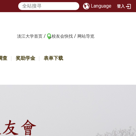
Language
登入
/
/
:::
淡江大学首页
校友会快找
网站导览
调查
奖助学金
表单下载