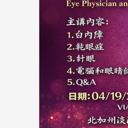
校配合「个人资料保护法」之施
，并导入个资管理，对于校友之
人资料应尽善良管理人之责任，
于母校 ...