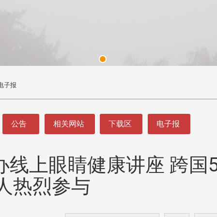
电子报
公告
相关网站
下载区
电子报
线上眼睛健康讲座 跨国5
头版 热门焦点
头版 热门焦点
处
校友处新任执行长武士戎上
淡江大学董事会议改
人热烈参与
念
任 携手校友共创淡江新里程
聘任许辉煌为校长 新
董事