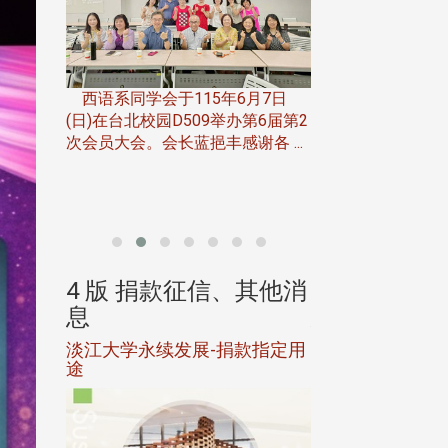
一次会员
在台北校
西语系同学会于115年6月7日
伯申研发
(日)在台北校园D509举办第6届第2
次会员大会。会长蓝挹丰感谢各 ...
由社团法人淡江大
合总会主办的「淡
韵杯歌唱大赛」，于11
、其他消
4 版 捐款征信、其他消
4 版 捐款
息
息
淡江大学永续发展-捐款指定用
校友个人资料保
途