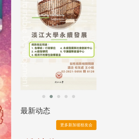
母校配合「个人资
行，并导入个资管
个人资料应尽善良
并于母校 ...
最新动态
更多新加坡校友会