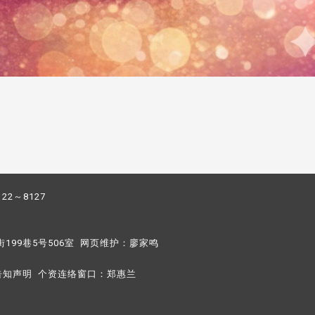
122～8127
街199巷5号506室 网页维护：
廖家鸣​
告知声明
个资连络窗口：
郑惠兰