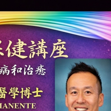
跨业合作协进会第二届第
香港校友会前会长叶雅琴学姐与
会
大会于6月5日下午7时，
杜天宝学长一家，于115年6月4日
日
园D508室举行，本校潘
(四)返校拜访校友处，受到校友 ...
..
长、 ...
消
4 版 捐款征信、其他消
4 版 捐款征信
息
息
欢迎使用「淡江大学校园征才
捐款芳名录
线上系统」