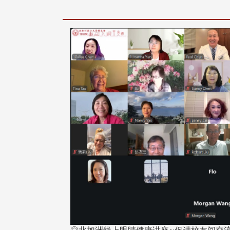
治大学主任秘书、中文系校友
校友处执行长彭春阳于115年
守正，于115年6月2日(二)率政
30日(四)荣退，为其十四年来
大学校友服务相关同仁莅临本 ...
校友服务、凝聚海内外校友情 ...
 版 校友会活动 (海
2 版 校友会活动 (海
外、县市)
外、县市)
东校友会6月活动
台北市校友会6月份活动