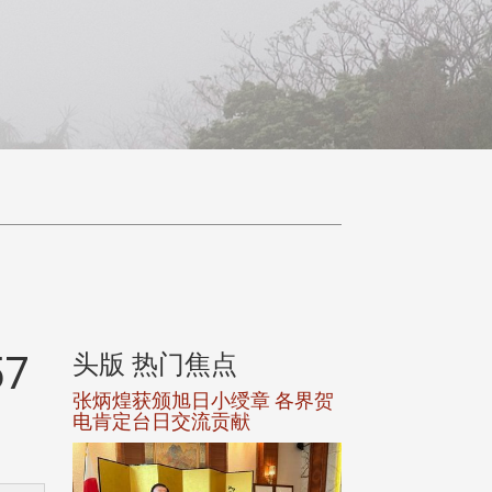
7
头版 热门焦点
头版 热门焦
选案报部
张炳煌获颁旭日小绶章 各界贺
观势汇天下校友
聘范巽绿
电肯定台日交流贡献