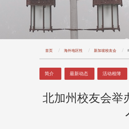
:::
首页
海外地区性
新加坡校友会
:::
简介
最新动态
活动相簿
北加州校友会举办
头版 热门焦点
头版 热门焦点
治大学主任秘书曾守正率队
十四载深耕校友情谊 校友
访校友处 深化校友工作交
执行长彭春阳荣退 校友感
共享实务经验
相伴同行