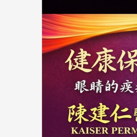
在连日大雨阴霾下，风保系友
在115年6月27日(六)举办的一
游，神奇迎来超幸运好天气。大 .
江大学电子与电机系友会于115
6月28日在台北校区盛大举办
无人科技与前瞻应用论坛」，特
请 ...
4 版 捐款征信、其他消
4 版 捐款征信、其他
息
息
友个人资料保护声明
欢迎订阅校友e报！