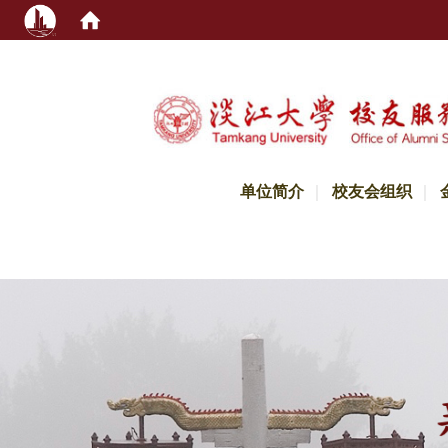
:::
单位简介
校友会组织