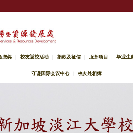
金鹰奖
校友返校活动
捐款及征信
服务项目
毕业生
守谦国际会议中心
校友处相簿