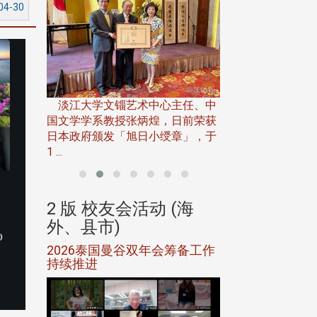
04-30
淡江大学推广教育处
13日(六)举办「
淡江大学文锱艺术中心主任、中
届开学典礼暨共识营，
15)年7
国文学学系教授张炳煌，日前荣获
事会于6月
日本政府颁发「旭日小绶章」，于
1 ...
(海
2 版 校友会活动 (海
2 版 校友会
外、县市)
外、县市)
5年年中
2026泰国曼谷双年会筹备工作
北加州校友会参
116年
持续推进
仲夏舞会 牛仔之
下届世界
欢