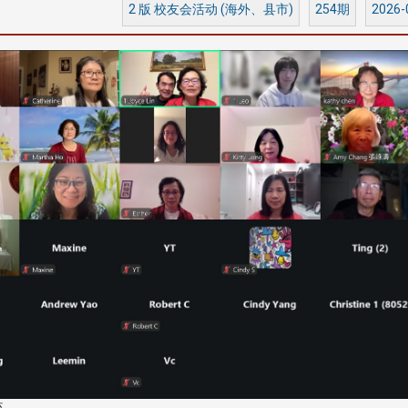
2 版 校友会活动 (海外、县市)
254期
2026-
淡江大学于115年7月30日(四)举
办布达暨单位主管交接典礼。115
7月
本校校长葛焕昭将于今(1
学年度校友服务暨资源发展 ...
深耕
月31日(五)任期届满。董
24日(三)下午5时 ...
2 版 校友会活动 (海
2 版 校友会活动 
外、县市)
外、县市)
台中市校友会拜会卢秀燕市
南加州校友会召开11
长 校友交流智慧治理凝聚向
理事会议 许宗由当选
心力
会长 并获授权承办
校友双年会