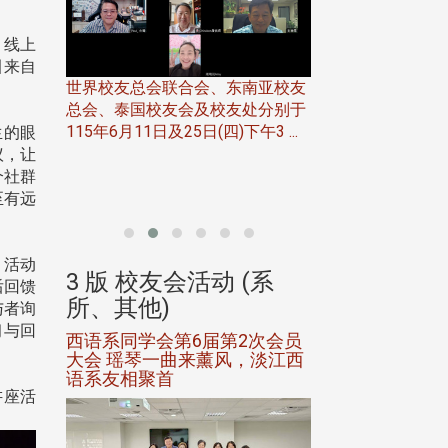
」线上
引来自
世界校友总会联合会、东南亚校友
总会、泰国校友会及校友处分别于
7日(日)
115年6月11日及25日(四)下午3 ...
生的眼
务中心
议，让
北加州校友会于115
开115
个社群
晚，参加由北加州
至有远
联合会在Foster Ci ..
。活动
(系
3 版 校友会活动 (系
3 版 校友会
后回馈
所、其他)
所、其他)
与者询
习与回
进会第2
西语系同学会第6届第2次会员
第一届淡韵杯歌
大会 瑶琴一曲来薰风，淡江西
赛公开抽籤 落
语系友相聚首
正、公开竞赛精
讲座活