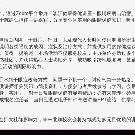
流
7时，透过Zoom平台举办「淡江健康保健讲座－眼睛疾病与治癒
士陈建仁担任主讲嘉宾，分享专业且实用的眼睛保健知识，吸
南加州校友会于115年6月2
包括白内障、干眼症、针眼，以及现代人长时间使用电脑所衍
台中市校友会于115年6月24日
在美国洛杉矶华侨文教服
，在
说明各类眼疾的成因、症状及治疗方式，并提供实用的保健建
(三)举办拜会台中市政府活动。参
（洛侨文化中心）会议室召
玲学
。值得一提的是，本场活动不仅服务校友，主办单位亦透过多
访团由母校战略所所长李大中、 ...
...
书社团，并获得热心人士协助分享，成功吸引跨地域参与，甚
会活动的国际影响力。
手术到干眼症改善方式，问题一个接一个，讨论气氛十分热络
3 版 校友会活动 (系
3 版 校友会活动 
供讲师相关资讯与简报资料，方便参与者后续参考与学习。会
所、其他)
所、其他)
身、实用」，对于日常眼睛保健有显着帮助；亦有未能即时参
成报名注册者，当日已透过电子邮件寄送讲座PPT连结，供学
聚
【校友来访】香港校友会前会
邱孝贤接任跨业合作协
长叶雅琴、杜天宝学长
届理事长
也扩大社群影响力，未来北加校友会将持续规划多元且优质的