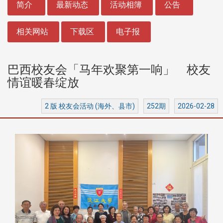
简介
最新动态
活动相簿
公告
相关网站
下载区
电子报
巴西校友会「马年欢聚第一响」 校友
情谊暖春绽放
2 版 校友会活动 (海外、县市)
252期
2026-02-28