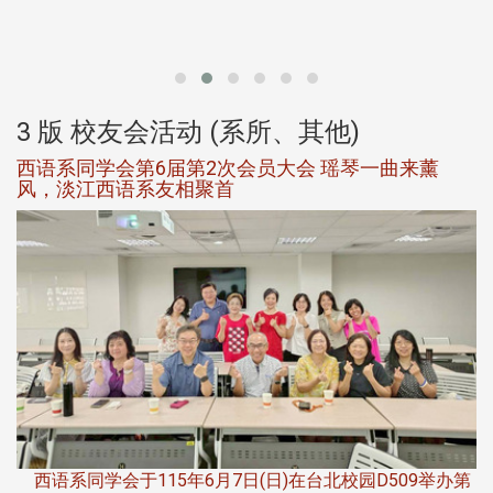
北
大
3 版 校友会活动 (系所、其他)
西语系同学会第6届第2次会员大会 瑶琴一曲来薰
风，淡江西语系友相聚首
，
西语系同学会于115年6月7日(日)在台北校园D509举办第