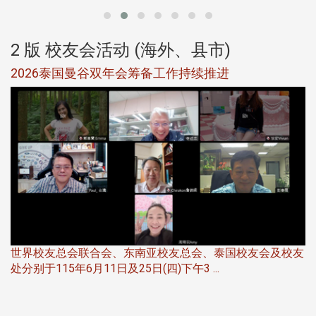
2 版 校友会活动 (海外、县市)
选
2026泰国曼谷双年会筹备工作持续推进
5
世界校友总会联合会、东南亚校友总会、泰国校友会及校友
服
处分别于115年6月11日及25日(四)下午3 ...