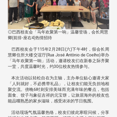
◎巴西校友会「马年欢聚第一响」温馨登场，会长周慧
卿(前排-座右4)热情招待
巴西校友会于115年2月28日(六)下午4时，假会长周
慧卿住所大楼交谊厅(Rua José Antônio de Coelho)举办
「马年欢聚第一响」活动，邀请校友们在新春之际齐聚
一堂，共度温馨时光，约30位校友热情参与。
本次活动以轻松自在为主轴，主办单位贴心邀请大家
「人到就好，不必携带礼品」，让校友们能无负担地相
聚交流。傍晚6时则安排美味而充满年味的餐点，包括
面食、饺子与象征吉祥的元宝饼，让旅居海外的校友也
能品嚐熟悉的家乡滋味，感受浓浓的节日氛围。
活动现场气氛温馨热络，校友们彼此寒暄问候，分享