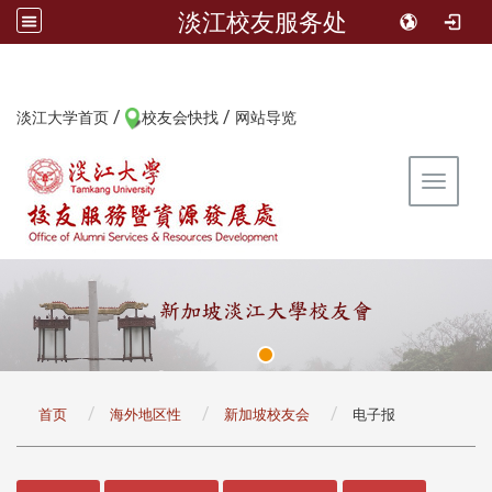
淡江校友服务处
/
/
:::
淡江大学首页
校友会快找
网站导览
Toggle 
:::
首页
海外地区性
新加坡校友会
电子报
:::