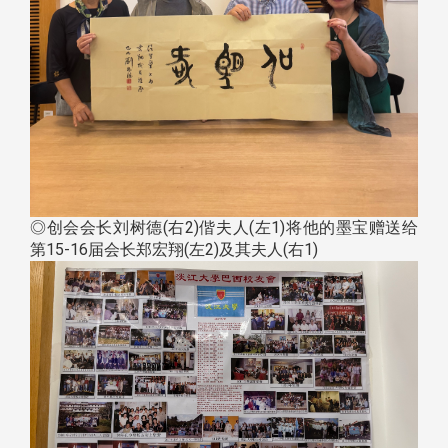
◎创会会长刘树德(右2)偕夫人(左1)将他的墨宝赠送给
第15-16届会长郑宏翔(左2)及其夫人(右1)