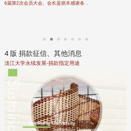
6届第2次会员大会。会长蓝挹丰感谢各 ...
第
4 版 捐款征信、其他消息
淡江大学永续发展-捐款指定用途
于