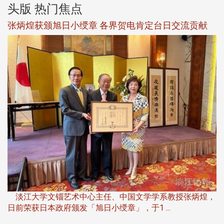
头版 热门焦点
新
张炳煌获颁旭日小绶章 各界贺电肯定台日交流贡献
淡
下
淡江大学文锱艺术中心主任、中国文学学系教授张炳煌，
日前荣获日本政府颁发「旭日小绶章」，于1 ...
董