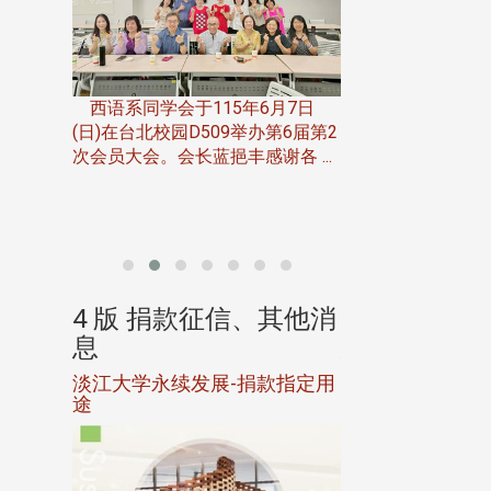
一次会员
在台北校
西语系同学会于115年6月7日
伯申研发
(日)在台北校园D509举办第6届第2
次会员大会。会长蓝挹丰感谢各 ...
由社团法人淡江大
合总会主办的「淡
韵杯歌唱大赛」，于11
、其他消
4 版 捐款征信、其他消
4 版 捐款
息
息
淡江大学永续发展-捐款指定用
校友个人资料保
途