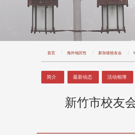
:::
首页
海外地区性
新加坡校友会
:::
简介
最新动态
活动相簿
新竹市校友
头版 热门焦点
头版 热门焦点
治大学主任秘书曾守正率队
十四载深耕校友情谊 校友
访校友处 深化校友工作交
执行长彭春阳荣退 校友感
共享实务经验
相伴同行