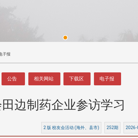
电子报
公告
相关网站
下载区
电子报
会田边制药企业参访学习
头版 热门焦点
头版 热门焦点
处
校友处新任执行长武士戎上
淡江大学董事会议改
念
任 携手校友共创淡江新里程
聘任许辉煌为校长 新
董事
2 版 校友会活动 (海外、县市)
252期
2026-