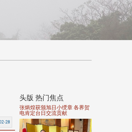
头版 热门焦点
头版 热门焦
选案报部
张炳煌获颁旭日小绶章 各界贺
观势汇天下校友
聘范巽绿
电肯定台日交流贡献
02-28