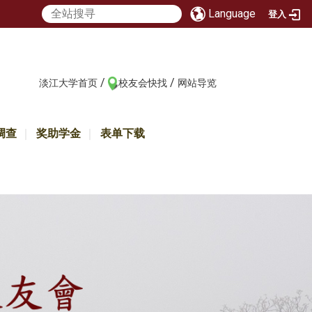
Language
登入
/
/
:::
淡江大学首页
校友会快找
网站导览
调查
奖助学金
表单下载