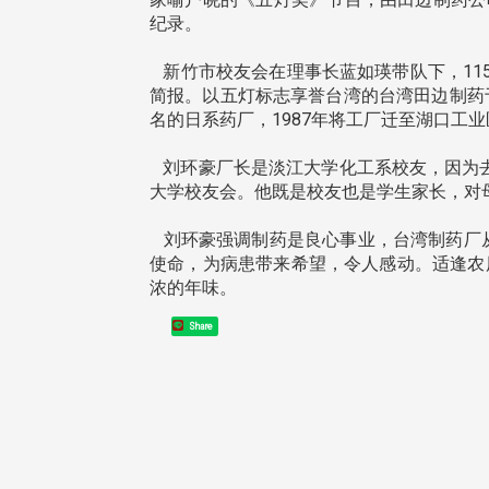
纪录。
新竹市校友会在理事长蓝如瑛带队下，115
简报。以五灯标志享誉台湾的台湾田边制药
名的日系药厂，1987年将工厂迁至湖口工业
东校友会于115年6月10日(三)
台北市校友会于6月6日(六)举办
16日(二)，27名校友夥伴一同前
「新店瑠公圳知性健行活动」
刘环豪厂长是淡江大学化工系校友，因为去
中国宁夏省参访，活 ...
领队温明正学长与副领队吕惠
大学校友会。他既是校友也是学生家长，对
姐的精 ...
刘环豪强调制药是良心事业，台湾制药厂从
使命，为病患带来希望，令人感动。适逢农
浓的年味。
 版 校友会活动 (系
3 版 校友会活动 (系
Share
所、其他)
所、其他)
机系友会第3届第4次理监事
风保系友会兰阳探梅漫游 齐
议暨系友论坛
共谱初夏欢乐乐章