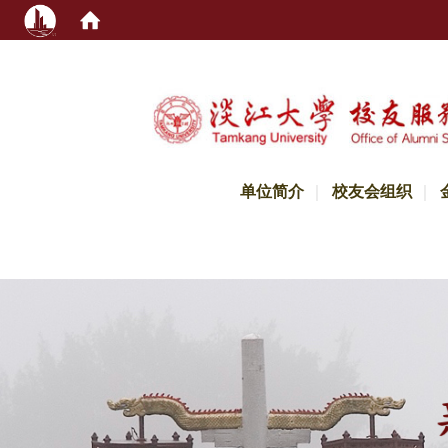
:::
单位简介
校友会组织