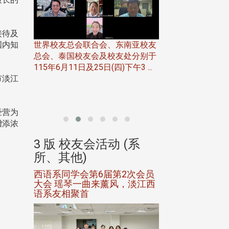
接待及
世界校友总会联合会、东南亚校友
国内知
总会、泰国校友会及校友处分别于
7日(日)
115年6月11日及25日(四)下午3 ...
务中心
市淡江
北加州校友会于115
开115
晚，参加由北加州
联合会在Foster Ci ..
经营为
增添浓
(系
3 版 校友会活动 (系
3 版 校友会
所、其他)
所、其他)
进会第2
西语系同学会第6届第2次会员
第一届淡韵杯歌
大会 瑶琴一曲来薰风，淡江西
赛公开抽籤 落
语系友相聚首
正、公开竞赛精