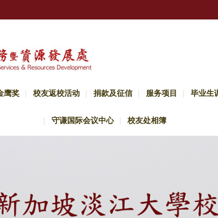
金鹰奖
校友返校活动
捐款及征信
服务项目
毕业生
守谦国际会议中心
校友处相簿