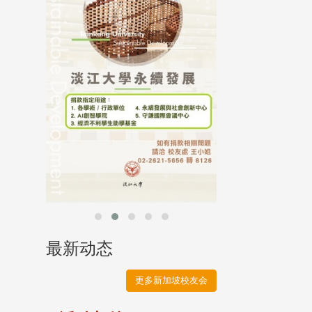
母校配合「个人资
行，并导入个资管
个人资料应尽善良
并于母校 ...
最新动态
更多新加坡校友会