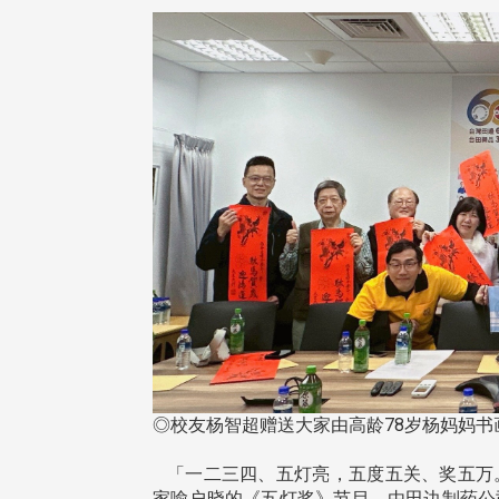
治大学主任秘书、中文系校友
校友处执行长彭春阳于115年
守正，于115年6月2日(二)率政
30日(四)荣退，为其十四年来
大学校友服务相关同仁莅临本 ...
校友服务、凝聚海内外校友情 ...
 版 校友会活动 (海
2 版 校友会活动 (海
外、县市)
外、县市)
东校友会6月活动
台北市校友会6月份活动
◎校友杨智超赠送大家由高龄78岁杨妈妈书
「一二三四、五灯亮，五度五关、奖五万
家喻户晓的《五灯奖》节目，由田边制药公