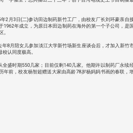
年2月3日(二)参访田边制药新竹工厂，由校友厂长刘环豪亲自
于1962年成立，为原日本田边制药在海外的第一个子公司，是
区。
南加州校友会于115年6月2
台中市校友会于115年6月24日
在美国洛杉矶华侨文教服
，在
年8月陪女儿参加淡江大学新竹场新生座谈会后，才加入新竹
(三)举办拜会台中市政府活动。参
（洛侨文化中心）会议室召
玲学
母校认同度极高。
访团由母校战略所所长李大中、 ...
...
全盛时期550几家；目前仅剩140几家。他期许以制药厂永续
历年前，校友杨智超赠送大家由高龄78岁杨妈妈书画的春联，
3 版 校友会活动 (系
3 版 校友会活动 
所、其他)
所、其他)
聚
【校友来访】香港校友会前会
邱孝贤接任跨业合作协
长叶雅琴、杜天宝学长
届理事长