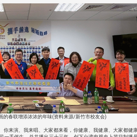
淡江大学于115年7月30日(四)举
办布达暨单位主管交接典礼。115
7月
本校校长葛焕昭将于今(1
学年度校友服务暨资源发展 ...
深耕
月31日(五)任期届满。董
24日(三)下午5时 ...
2 版 校友会活动 (海
2 版 校友会活动 
外、县市)
外、县市)
台中市校友会拜会卢秀燕市
南加州校友会召开11
长 校友交流智慧治理凝聚向
理事会议 许宗由当选
画的春联增添浓浓的年味(资料来源/新竹市校友会)
心力
会长 并获授权承办
校友双年会
。你来演、我来唱、大家都来看，你健康、我健康、大家都健
司一手催生，总共播出三十三年，创下台湾电视史上节目制播