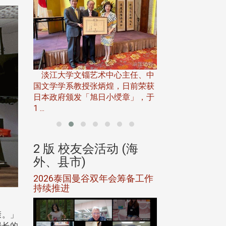
淡江大学推广教育处
13日(六)举办「
淡江大学文锱艺术中心主任、中
届开学典礼暨共识营，
15)年7
国文学学系教授张炳煌，日前荣获
事会于6月
日本政府颁发「旭日小绶章」，于
1 ...
(海
2 版 校友会活动 (海
2 版 校友会
外、县市)
外、县市)
5年年中
2026泰国曼谷双年会筹备工作
北加州校友会参
116年
持续推进
仲夏舞会 牛仔之
下届世界
欢
康。」
最长的