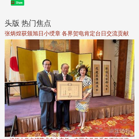
Share
头版 热门焦点
新
张炳煌获颁旭日小绶章 各界贺电肯定台日交流贡献
淡
下