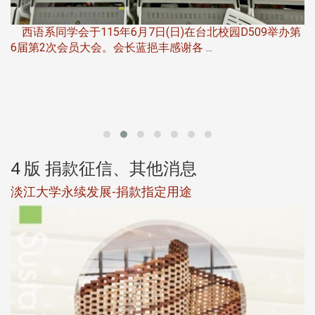
，
西语系同学会于115年6月7日(日)在台北校园D509举办第
6届第2次会员大会。会长蓝挹丰感谢各 ...
第
4 版 捐款征信、其他消息
淡江大学永续发展-捐款指定用途