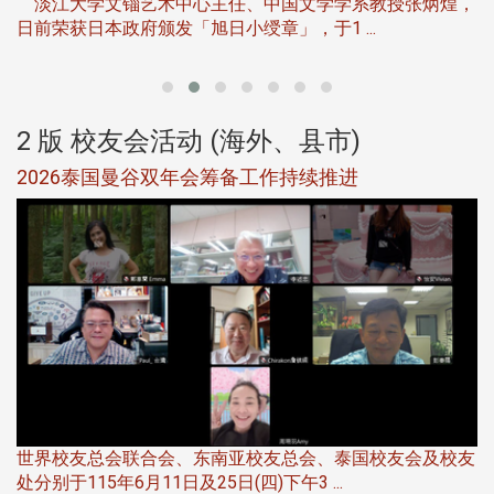
淡江大学文锱艺术中心主任、中国文学学系教授张炳煌，
日前荣获日本政府颁发「旭日小绶章」，于1 ...
董
2 版 校友会活动 (海外、县市)
选
2026泰国曼谷双年会筹备工作持续推进
5
世界校友总会联合会、东南亚校友总会、泰国校友会及校友
服
处分别于115年6月11日及25日(四)下午3 ...