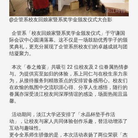
@企管系校友回娘家暨系奖学金颁发仪式大合影
企管系「校友回娘家暨系奖学金颁发仪式」于守谦国
际会议中心圆满落幕。这不仅是一场鼓励优秀学子的颁
奖典礼，更充分展现了企管系所校友们的卓越成就与团
结凝聚力。
本次「春之飨宴」共吸引 22 位校友及 2 位眷属热情参
与。为提供宾至如归的体验，系上同仁与在校生亲力亲
为，从接待服务到精致茶点的安排皆备感用心。校友们
在欢愉的氛围中交流职涯心得、分享人生感悟，随行的
眷属亦深受淡江校友间深厚情谊的感染，场面热闹且温
馨。
活动期间，淡江大学还安排了「水晶杯垫手作活
动」，让校友与家人共同体验创作乐趣，替活动增添了
互动与趣味性。
更令全系师生骄傲的是，本次活动表扬了两位荣获「杰