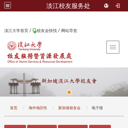
淡江校友服务处
/
/
:::
淡江大学首页
校友会快找
网站导览
Toggle 
:::
首页
海外地区性
新加坡校友会
电子报
:::