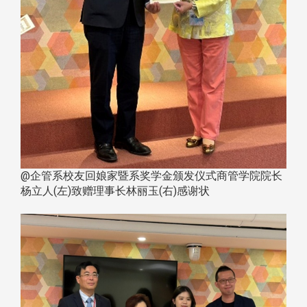
@企管系校友回娘家暨系奖学金颁发仪式商管学院院长
杨立人(左)致赠理事长林丽玉(右)感谢状