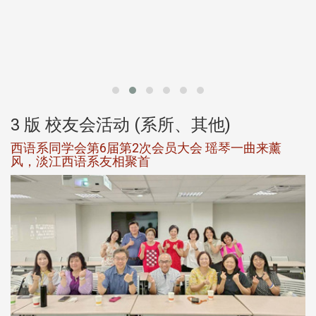
北
大
3 版 校友会活动 (系所、其他)
西语系同学会第6届第2次会员大会 瑶琴一曲来薰
风，淡江西语系友相聚首