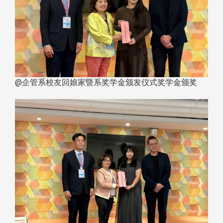
@企管系校友回娘家暨系奖学金颁发仪式奖学金颁奖