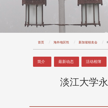
:::
首页
海外地区性
新加坡校友会
:::
简介
最新动态
活动相簿
淡江大学永
头版 热门焦点
头版 热门焦点
治大学主任秘书曾守正率队
十四载深耕校友情谊 校友
访校友处 深化校友工作交
执行长彭春阳荣退 校友感
共享实务经验
相伴同行