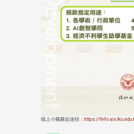
东校友会于115年6月10日(三)
台北市校友会于6月6日(六)举办
16日(二)，27名校友夥伴一同前
「新店瑠公圳知性健行活动」
中国宁夏省参访，活 ...
领队温明正学长与副领队吕惠
姐的精 ...
 版 校友会活动 (系
3 版 校友会活动 (系
所、其他)
所、其他)
机系友会第3届第4次理监事
风保系友会兰阳探梅漫游 齐
议暨系友论坛
共谱初夏欢乐乐章
线上小额募款连结：
https://finfo.ais.tku.ed