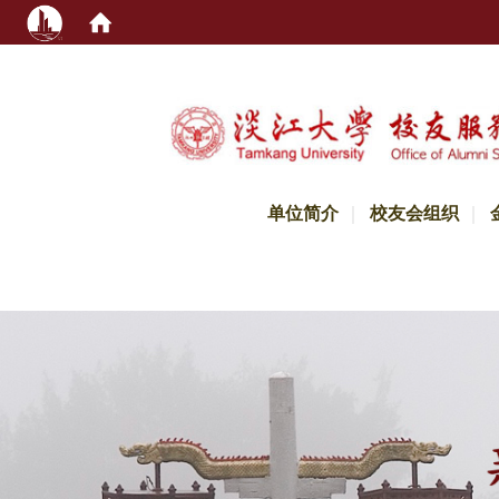
:::
单位简介
校友会组织