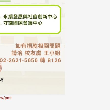
南加州校友会于115年6月2
台中市校友会于115年6月24日
在美国洛杉矶华侨文教服
，在
(三)举办拜会台中市政府活动。参
（洛侨文化中心）会议室召
玲学
访团由母校战略所所长李大中、 ...
...
3 版 校友会活动 (系
3 版 校友会活动 
所、其他)
所、其他)
聚
【校友来访】香港校友会前会
邱孝贤接任跨业合作协
长叶雅琴、杜天宝学长
届理事长
u.tw/pmt