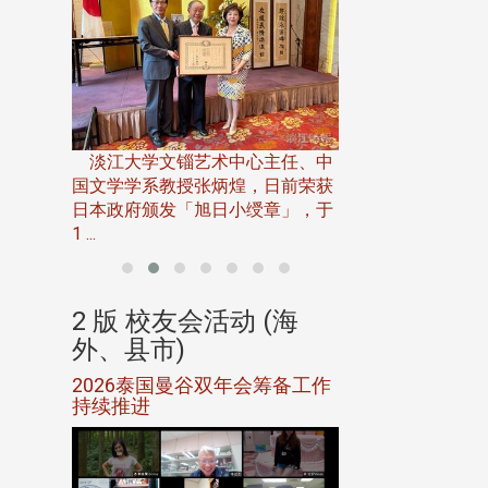
淡江大学推广教育处
13日(六)举办「
淡江大学文锱艺术中心主任、中
届开学典礼暨共识营，
15)年7
国文学学系教授张炳煌，日前荣获
事会于6月
日本政府颁发「旭日小绶章」，于
1 ...
(海
2 版 校友会活动 (海
2 版 校友会
外、县市)
外、县市)
5年年中
2026泰国曼谷双年会筹备工作
北加州校友会参
116年
持续推进
仲夏舞会 牛仔之
下届世界
欢