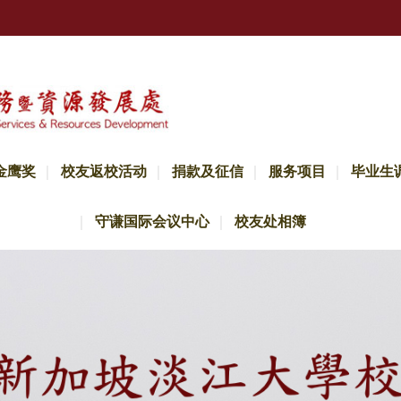
金鹰奖
校友返校活动
捐款及征信
服务项目
毕业生
守谦国际会议中心
校友处相簿