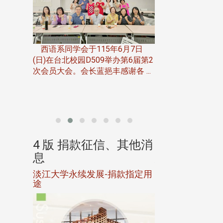
一次会员
在台北校
西语系同学会于115年6月7日
伯申研发
(日)在台北校园D509举办第6届第2
次会员大会。会长蓝挹丰感谢各 ...
由社团法人淡江大
合总会主办的「淡
韵杯歌唱大赛」，于11
、其他消
4 版 捐款征信、其他消
4 版 捐款
息
息
淡江大学永续发展-捐款指定用
校友个人资料保
途