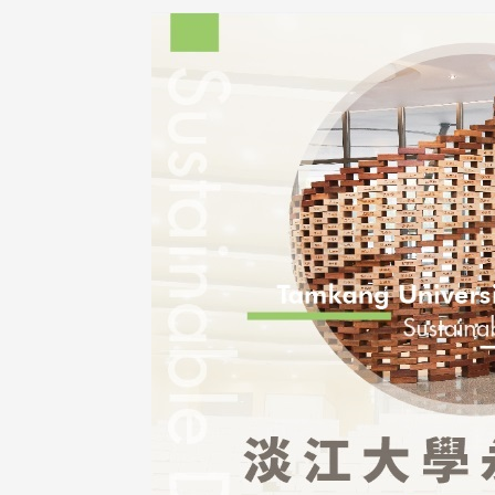
治大学主任秘书、中文系校友
校友处执行长彭春阳于115年
守正，于115年6月2日(二)率政
30日(四)荣退，为其十四年来
大学校友服务相关同仁莅临本 ...
校友服务、凝聚海内外校友情 ...
 版 校友会活动 (海
2 版 校友会活动 (海
外、县市)
外、县市)
东校友会6月活动
台北市校友会6月份活动