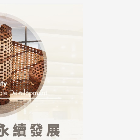
淡江大学于115年7月30日(四)举
办布达暨单位主管交接典礼。115
7月
本校校长葛焕昭将于今(1
学年度校友服务暨资源发展 ...
深耕
月31日(五)任期届满。董
24日(三)下午5时 ...
2 版 校友会活动 (海
2 版 校友会活动 
外、县市)
外、县市)
台中市校友会拜会卢秀燕市
南加州校友会召开11
长 校友交流智慧治理凝聚向
理事会议 许宗由当选
心力
会长 并获授权承办
校友双年会