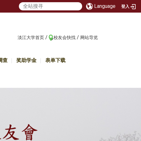
Language
登入
/
/
:::
淡江大学首页
校友会快找
网站导览
调查
奖助学金
表单下载