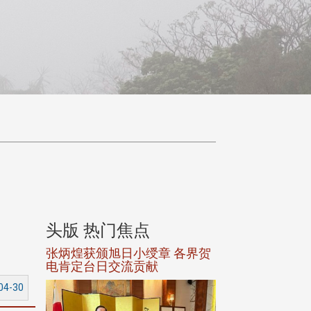
头版 热门焦点
头版 热门焦
选案报部
张炳煌获颁旭日小绶章 各界贺
观势汇天下校友
聘范巽绿
电肯定台日交流贡献
04-30