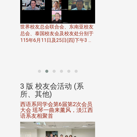
世界校友总会联合会、东南亚校友
总会、泰国校友会及校友处分别于
7日(日)
115年6月11日及25日(四)下午3 ...
务中心
北加州校友会于115
开115
晚，参加由北加州
联合会在Foster Ci ..
(系
3 版 校友会活动 (系
3 版 校友会
所、其他)
所、其他)
进会第2
西语系同学会第6届第2次会员
第一届淡韵杯歌
大会 瑶琴一曲来薰风，淡江西
赛公开抽籤 落
语系友相聚首
正、公开竞赛精