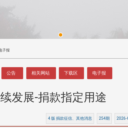
电子报
公告
相关网站
下载区
电子报
续发展-捐款指定用途
头版 热门焦点
头版 热门焦点
处
校友处新任执行长武士戎上
淡江大学董事会议改
念
任 携手校友共创淡江新里程
聘任许辉煌为校长 新
董事
4 版 捐款征信、其他消息
254期
2026-