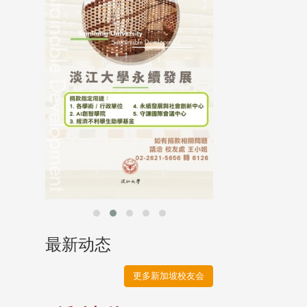
母校配合「个人资
行，并导入个资管
个人资料应尽善良
并于母校 ...
最新动态
更多新加坡校友会