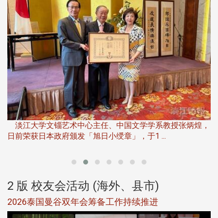
淡
下
淡江大学文锱艺术中心主任、中国文学学系教授张炳煌，
日前荣获日本政府颁发「旭日小绶章」，于1 ...
董
2 版 校友会活动 (海外、县市)
选
2026泰国曼谷双年会筹备工作持续推进
5