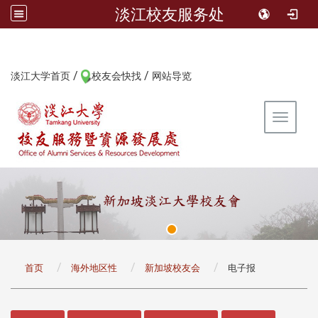
淡江校友服务处
/
/
:::
淡江大学首页
校友会快找
网站导览
Toggle 
:::
首页
海外地区性
新加坡校友会
电子报
:::