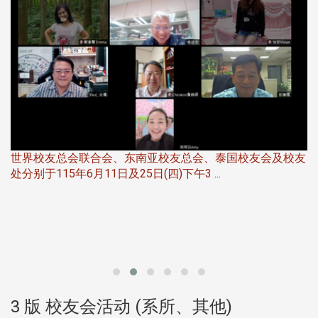
世界校友总会联合会、东南亚校友总会、泰国校友会及校友
服
处分别于115年6月11日及25日(四)下午3 ...
北
大
3 版 校友会活动 (系所、其他)