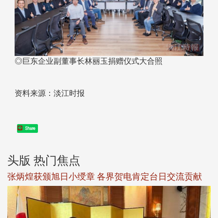
◎巨东企业副董事长林丽玉捐赠仪式大合照
资料来源：淡江时报
Share
头版 热门焦点
新
张炳煌获颁旭日小绶章 各界贺电肯定台日交流贡献