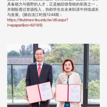
具备能力与视野的人才，正是她回馈母校的初衷之一，
并期盼透过资源投入，协助学生在未来职涯中持续成长
与发展。(摘自淡江时报1244期：
https://tkutimes.tku.edu.tw/dtl.aspx?
l=epaper&no=60169
)