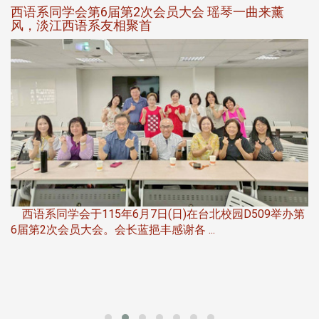
西语系同学会第6届第2次会员大会 瑶琴一曲来薰
风，淡江西语系友相聚首
，
西语系同学会于115年6月7日(日)在台北校园D509举办第
6届第2次会员大会。会长蓝挹丰感谢各 ...
第