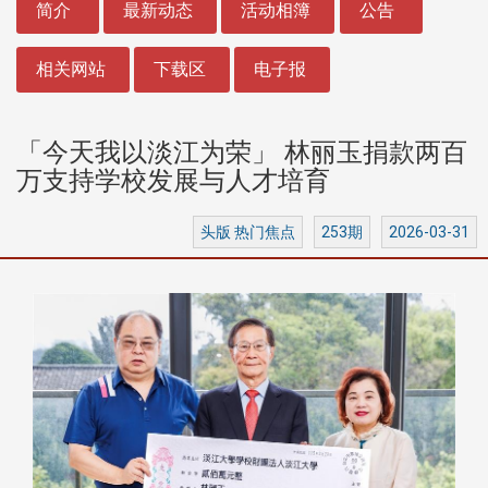
简介
最新动态
活动相簿
公告
相关网站
下载区
电子报
「今天我以淡江为荣」 林丽玉捐款两百
万支持学校发展与人才培育
头版 热门焦点
253期
2026-03-31