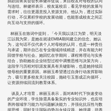
捐款由菁英会会长林健祥促成，来自校友对母校的认同
与连结。林健祥表示，校友返校后，看见学校的发展与
需求时，往往更愿意投入资源支持。他认为，透过实际
行动，不仅累积学校的发展动能，也能形成校友之间正
向互动与支持的循环。
林丽玉在致词中提到，「今天我以淡江为荣，明天淡
江以我为荣」是她在就读EMBA期间建立的信念。她认
为，这句话不仅代表个人对母校的认同，也是一种责任
与承诺，期许自己在专业领域持续精进，并在有能力时
回馈学校与社会。她回忆在学期间，课程将理论与实务
结合，协助她在企业转型过程中调整思维与决策方向，
这段学习历程对职涯发展具有关键影响，也是她持续回
馈母校的重要原因。林丽玉希望透过自身行动发挥影响
力，吸引更多校友关注校园，抛砖引玉形成正向循环，
让资源持续回流到教育体系。
谈及人才培育，林丽玉表示，面对AI时代下快速变动
的产业环境，学生除需具备紮实的专业知识外，也应培
养跨领域学习能力与问题解决能力，并强化抗压性与数
据思维，同时关注国际趋势与永续议题。她强调，培养