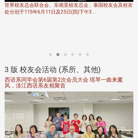
世界校友总会联合会、东南亚校友总会、泰国校友会及校友
服
处分别于115年6月11日及25日(四)下午3 ...
北
大
3 版 校友会活动 (系所、其他)
西语系同学会第6届第2次会员大会 瑶琴一曲来薰
风，淡江西语系友相聚首