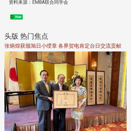
资料来源：EMBA联合同学会
Share
头版 热门焦点
新
张炳煌获颁旭日小绶章 各界贺电肯定台日交流贡献