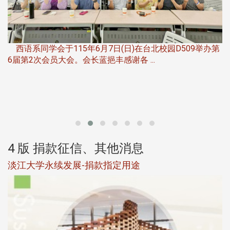
，
西语系同学会于115年6月7日(日)在台北校园D509举办第
6届第2次会员大会。会长蓝挹丰感谢各 ...
第
4 版 捐款征信、其他消息
淡江大学永续发展-捐款指定用途