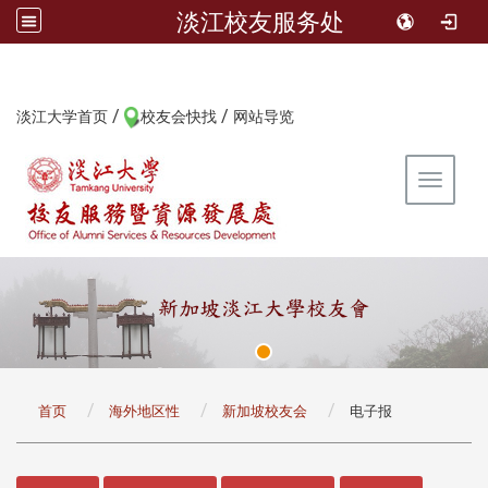
淡江校友服务处
/
/
:::
淡江大学首页
校友会快找
网站导览
Toggle 
:::
首页
海外地区性
新加坡校友会
电子报
:::