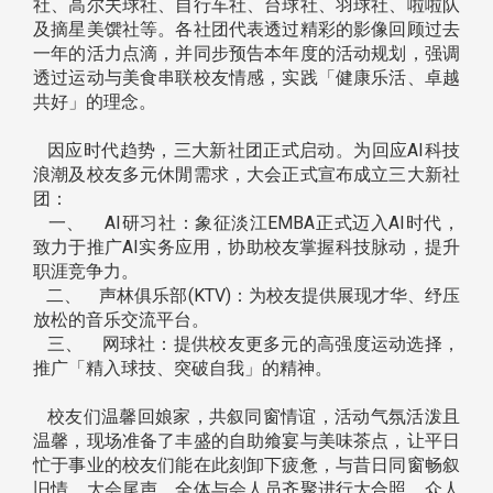
社、高尔夫球社、自行车社、台球社、羽球社、啦啦队
及摘星美馔社等。各社团代表透过精彩的影像回顾过去
一年的活力点滴，并同步预告本年度的活动规划，强调
透过运动与美食串联校友情感，实践「健康乐活、卓越
共好」的理念。
因应时代趋势，三大新社团正式启动。为回应AI科技
浪潮及校友多元休閒需求，大会正式宣布成立三大新社
团：
一、 AI研习社：象征淡江EMBA正式迈入AI时代，
致力于推广AI实务应用，协助校友掌握科技脉动，提升
职涯竞争力。
二、 声林俱乐部(KTV)：为校友提供展现才华、纾压
放松的音乐交流平台。
三、 网球社：提供校友更多元的高强度运动选择，
推广「精入球技、突破自我」的精神。
校友们温馨回娘家，共叙同窗情谊，活动气氛活泼且
温馨，现场准备了丰盛的自助飨宴与美味茶点，让平日
忙于事业的校友们能在此刻卸下疲惫，与昔日同窗畅叙
旧情。大会尾声，全体与会人员齐聚进行大合照，众人