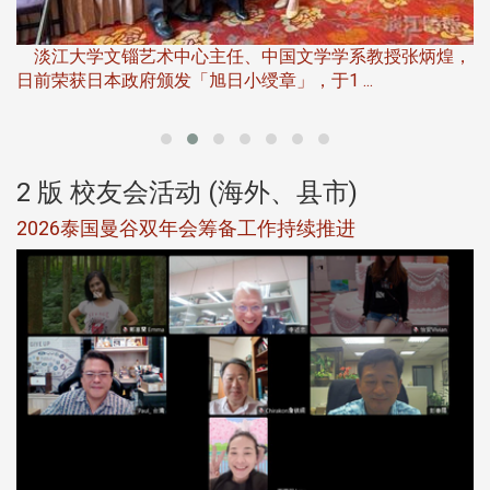
淡
下
淡江大学文锱艺术中心主任、中国文学学系教授张炳煌，
日前荣获日本政府颁发「旭日小绶章」，于1 ...
董
2 版 校友会活动 (海外、县市)
选
2026泰国曼谷双年会筹备工作持续推进
5