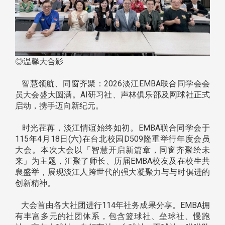
◎温馨大合影
智慧领航、同窗齐聚：2026淡江EMBA联合同学会会
员大会盛大圆满。AI研习社、声林俱乐部及网球社正式
启动，携手迈向新纪元。
时光荏苒，淡江情谊始终如初。EMBA联合同学会于
115年4月18日(六)在台北校园D509隆重举行年度会员
大会。本次大会以「智慧开启新篇章，同窗齐聚绘未
来」为主题，汇聚了师长、历届EMBA校友及在校生共
襄盛举，展现淡江人跨世代的强大凝聚力与与时俱进的
创新精神。
大会首由各大社团进行114年社务成果分享。EMBA拥
有丰富多元的社团体系，包含篮球社、垒球社、慢跑