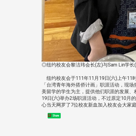
东校友会于115年6月10日(三)
台北市校友会于6月6日(六)举办
16日(二)，27名校友夥伴一同前
「新店瑠公圳知性健行活动」
中国宁夏省参访，活 ...
领队温明正学长与副领队吕惠
姐的精 ...
◎纽约校友会黎洁玮会长(左)与Sam Lin学
纽约校友会于111年11月19日(六)上午
 版 校友会活动 (系
3 版 校友会活动 (系
「台湾青年海外搭侨计画」职涯活动，现场
美留学的学生为主，提供他们职涯的发展、相关
所、其他)
所、其他)
19日(六)举办2场职涯活动，不过原定10
机系友会第3届第4次理监事
风保系友会兰阳探梅漫游 齐
心当天网罗了7位校友新血加入校友会大家
议暨系友论坛
共谱初夏欢乐乐章
Share