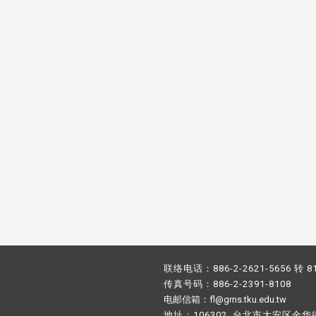
校配合「个人资料保护法」之施
，并导入个资管理，对于校友之
人资料应尽善良管理人之责任，
于母校 ...
联络电话：886-2-2621-5656 转 8
传真号码：886-2-2391-8108
电邮信箱：fl@gms.tku.edu.tw
地址：106302 台北市大安区金华