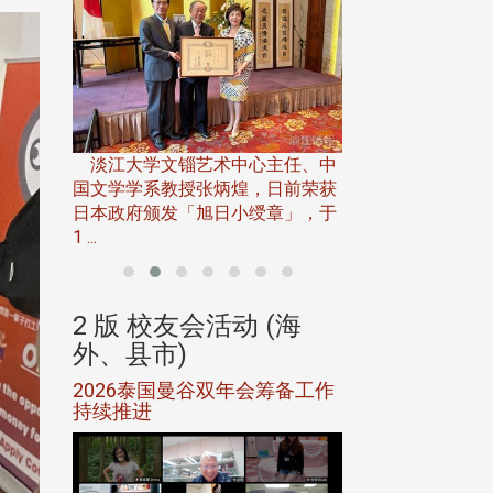
淡江大学推广教育处
13日(六)举办「
淡江大学文锱艺术中心主任、中
届开学典礼暨共识营，
15)年7
国文学学系教授张炳煌，日前荣获
事会于6月
日本政府颁发「旭日小绶章」，于
1 ...
(海
2 版 校友会活动 (海
2 版 校友会
外、县市)
外、县市)
5年年中
2026泰国曼谷双年会筹备工作
北加州校友会参
116年
持续推进
仲夏舞会 牛仔之
下届世界
欢