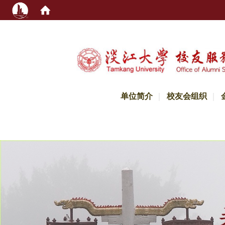
:::
单位简介
校友会组织