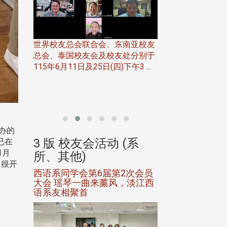
世界校友总会联合会、东南亚校友
总会、泰国校友会及校友处分别于
7日(日)
115年6月11日及25日(四)下午3 ...
务中心
北加州校友会于115
开115
晚，参加由北加州
联合会在Foster Ci ..
办的
(系
3 版 校友会活动 (系
3 版 校友会
已在
1月
所、其他)
所、其他)
！很开
进会第2
西语系同学会第6届第2次会员
第一届淡韵杯歌
大会 瑶琴一曲来薰风，淡江西
赛公开抽籤 落
语系友相聚首
正、公开竞赛精