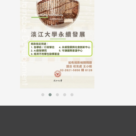
母校配合「个人资
行，并导入个资管
个人资料应尽善良
并于母校 ...