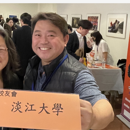
淡江大学于115年7月30日(四)举
办布达暨单位主管交接典礼。115
7月
本校校长葛焕昭将于今(1
学年度校友服务暨资源发展 ...
深耕
月31日(五)任期届满。董
24日(三)下午5时 ...
2 版 校友会活动 (海
2 版 校友会活动 
外、县市)
外、县市)
台中市校友会拜会卢秀燕市
南加州校友会召开11
长 校友交流智慧治理凝聚向
理事会议 许宗由当选
心力
会长 并获授权承办
校友双年会