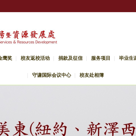
金鹰奖
校友返校活动
捐款及征信
服务项目
毕业生
守谦国际会议中心
校友处相簿