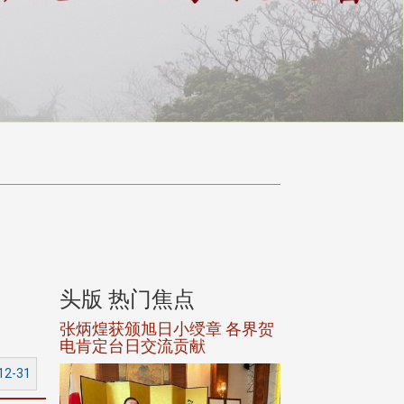
头版 热门焦点
头版 热门焦
选案报部
张炳煌获颁旭日小绶章 各界贺
观势汇天下校友
聘范巽绿
电肯定台日交流贡献
12-31