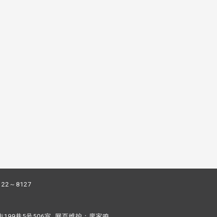
122～8127
街199巷5号506室 网页维护：
廖家鸣​