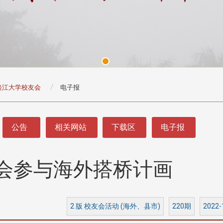
淡江大学校友会
电子报
公告
相关网站
下载区
电子报
会参与海外搭桥计画
头版 热门焦点
头版 热门焦点
处
校友处新任执行长武士戎上
淡江大学董事会议改
念
任 携手校友共创淡江新里程
聘任许辉煌为校长 新
董事
2 版 校友会活动 (海外、县市)
220期
2022-