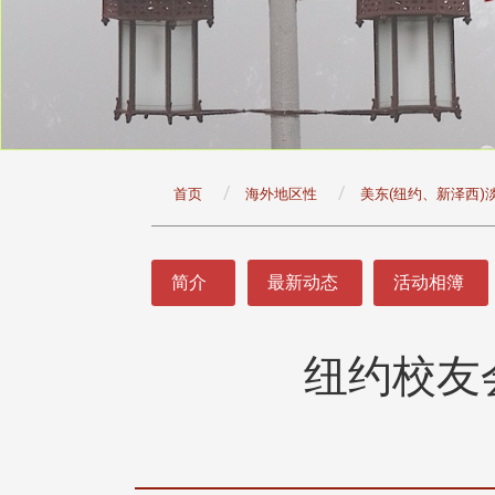
:::
首页
海外地区性
美东(纽约、新泽西)
:::
简介
最新动态
活动相簿
纽约校友
头版 热门焦点
头版 热门焦点
治大学主任秘书曾守正率队
十四载深耕校友情谊 校友
访校友处 深化校友工作交
执行长彭春阳荣退 校友感
共享实务经验
相伴同行