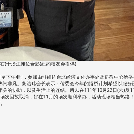
南加州校友会于115年6月2
台中市校友会于115年6月24日
在美国洛杉矶华侨文教服
，在
(三)举办拜会台中市政府活动。参
（洛侨文化中心）会议室召
玲学
访团由母校战略所所长李大中、 ...
...
长(右)于淡江摊位合影(纽约校友会提供)
11时至下午4时，参加由驻纽约台北经济文化办事处及侨教中心所举
3 版 校友会活动 (系
3 版 校友会活动 
热闹非凡。黎洁玮会长表示：侨委会今年的搭桥计划希望以服务
的协助，以及生活上的连结。所以在111年10月22日(六)及1
所、其他)
所、其他)
月的场次因故取消，好在11月的场次顺利举办，活动现场相当热络
聚
【校友来访】香港校友会前会
邱孝贤接任跨业合作协
庭。
长叶雅琴、杜天宝学长
届理事长