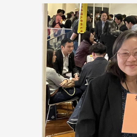
治大学主任秘书、中文系校友
校友处执行长彭春阳于115年
守正，于115年6月2日(二)率政
30日(四)荣退，为其十四年来
大学校友服务相关同仁莅临本 ...
校友服务、凝聚海内外校友情 ...
 版 校友会活动 (海
2 版 校友会活动 (海
外、县市)
外、县市)
东校友会6月活动
台北市校友会6月份活动