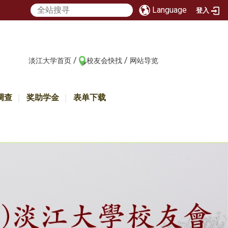
Language
登入
/
/
:::
淡江大学首页
校友会快找
网站导览
调查
奖助学金
表单下载