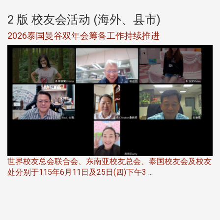
2 版 校友会活动 (海外、县市)
选
2026泰国曼谷双年会筹备工作持续推进
5
世界校友总会联合会、东南亚校友总会、泰国校友会及校友
服
处分别于115年6月11日及25日(四)下午3 ...
北