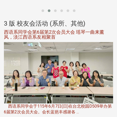
大
3 版 校友会活动 (系所、其他)
西语系同学会第6届第2次会员大会 瑶琴一曲来薰
风，淡江西语系友相聚首
，
西语系同学会于115年6月7日(日)在台北校园D509举办第
6届第2次会员大会。会长蓝挹丰感谢各 ...