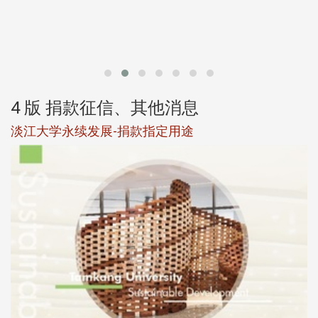
第
4 版 捐款征信、其他消息
淡江大学永续发展-捐款指定用途
于