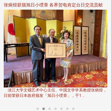
新
张炳煌获颁旭日小绶章 各界贺电肯定台日交流贡献
淡
下
淡江大学文锱艺术中心主任、中国文学学系教授张炳煌，
日前荣获日本政府颁发「旭日小绶章」，于1 ...
董