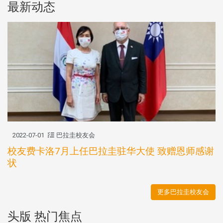
最新动态
2022-07-01
巴拉圭校友会
校友费卡洛7月上任巴拉圭驻华大使 致赠恩师感谢
状
更多巴拉圭校友会
头版 热门焦点