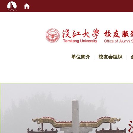
:::
单位简介
校友会组织