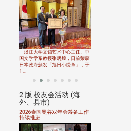
淡江大学推广教育处
13日(六)举办「
淡江大学文锱艺术中心主任、中
届开学典礼暨共识营，
15)年7
国文学学系教授张炳煌，日前荣获
事会于6月
日本政府颁发「旭日小绶章」，于
1 ...
(海
2 版 校友会活动 (海
2 版 校友会
外、县市)
外、县市)
5年年中
2026泰国曼谷双年会筹备工作
北加州校友会参
116年
持续推进
仲夏舞会 牛仔之
下届世界
欢