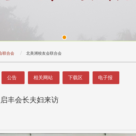
会联合会
北美洲校友会联合会
公告
相关网站
下载区
电子报
冯启丰会长夫妇来访
头版 热门焦点
头版 热门焦点
处
校友处新任执行长武士戎上
淡江大学董事会议改
念
任 携手校友共创淡江新里程
聘任许辉煌为校长 新
董事