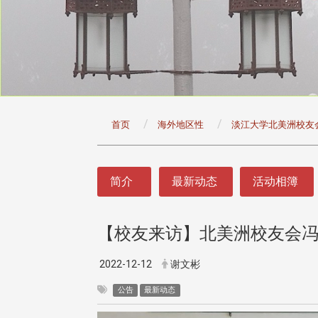
:::
首页
海外地区性
淡江大学北美洲校友
:::
简介
最新动态
活动相簿
【校友来访】北美洲校友会
头版 热门焦点
头版 热门焦点
治大学主任秘书曾守正率队
十四载深耕校友情谊 校友
2022-12-12
谢文彬
访校友处 深化校友工作交
执行长彭春阳荣退 校友感
共享实务经验
相伴同行
公告
最新动态