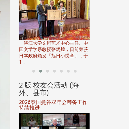
淡江大学推广教育处
13日(六)举办「
淡江大学文锱艺术中心主任、中
届开学典礼暨共识营，
15)年7
国文学学系教授张炳煌，日前荣获
事会于6月
日本政府颁发「旭日小绶章」，于
1 ...
(海
2 版 校友会活动 (海
2 版 校友会
外、县市)
外、县市)
5年年中
2026泰国曼谷双年会筹备工作
北加州校友会参
116年
持续推进
仲夏舞会 牛仔之
下届世界
欢