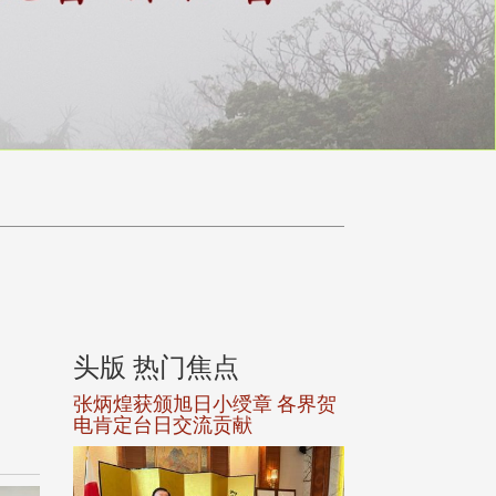
头版 热门焦点
头版 热门焦
选案报部
张炳煌获颁旭日小绶章 各界贺
观势汇天下校友
聘范巽绿
电肯定台日交流贡献