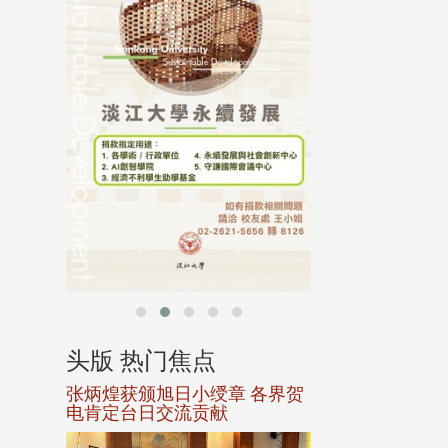
母校配合「个人资
行，并导入个资管
个人资料应尽善良
并于母校 ...
头版 热门焦点
头版 热门焦
选案报部
张炳煌获颁旭日小绶章 各界贺
观势汇天下校友
聘范巽绿
电肯定台日交流贡献