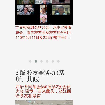
世界校友总会联合会、东南亚校友
总会、泰国校友会及校友处分别于
7日(日)
115年6月11日及25日(四)下午3 ...
务中心
北加州校友会于115
开115
晚，参加由北加州
联合会在Foster Ci ..
(系
3 版 校友会活动 (系
3 版 校友会
所、其他)
所、其他)
进会第2
西语系同学会第6届第2次会员
第一届淡韵杯歌
大会 瑶琴一曲来薰风，淡江西
赛公开抽籤 落
语系友相聚首
正、公开竞赛精