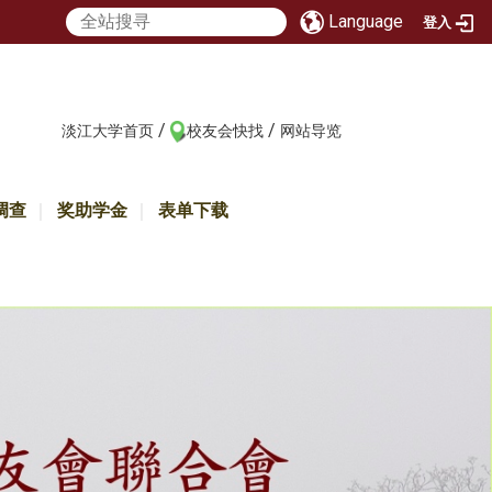
Language
登入
/
/
:::
淡江大学首页
校友会快找
网站导览
调查
奖助学金
表单下载