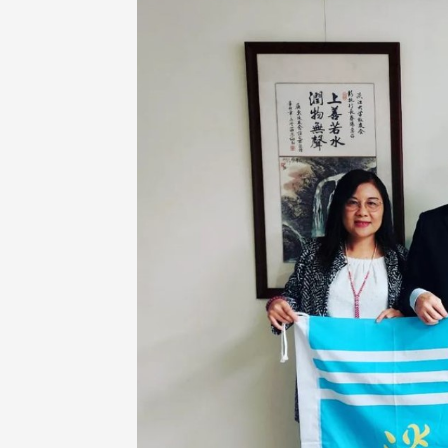
治大学主任秘书、中文系校友
校友处执行长彭春阳于115年
守正，于115年6月2日(二)率政
30日(四)荣退，为其十四年来
大学校友服务相关同仁莅临本 ...
校友服务、凝聚海内外校友情 ...
 版 校友会活动 (海
2 版 校友会活动 (海
外、县市)
外、县市)
东校友会6月活动
台北市校友会6月份活动