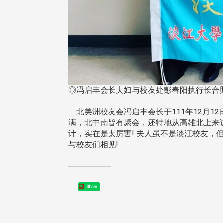
东校友会于115年6月10日(三)
台北市校友会于6月6日(六)举办
16日(二)，27名校友夥伴一同前
「新店瑠公圳知性健行活动」
中国宁夏省参访，活 ...
领队温明正学长与副领队吕惠
◎冯启丰会长夫妇与校友处彭春阳执行长合
姐的精 ...
北美洲校友会冯启丰会长于111年12月1
满，北中南皆有聚会，还特地从高雄北上来
计，实在是太厉害! 夫人虽不是淡江校友，
 版 校友会活动 (系
3 版 校友会活动 (系
与校友们相见!
所、其他)
所、其他)
机系友会第3届第4次理监事
风保系友会兰阳探梅漫游 齐
议暨系友论坛
共谱初夏欢乐乐章
Share