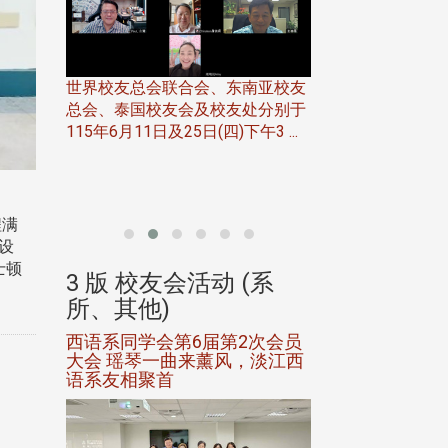
世界校友总会联合会、东南亚校友
总会、泰国校友会及校友处分别于
7日(日)
115年6月11日及25日(四)下午3 ...
务中心
北加州校友会于115
开115
晚，参加由北加州
联合会在Foster Ci ..
程满
设
士顿
(系
3 版 校友会活动 (系
3 版 校友会
所、其他)
所、其他)
进会第2
西语系同学会第6届第2次会员
第一届淡韵杯歌
大会 瑶琴一曲来薰风，淡江西
赛公开抽籤 落
语系友相聚首
正、公开竞赛精