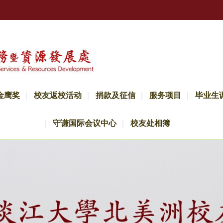
金鹰奖
校友返校活动
捐款及征信
服务项目
毕业生
守谦国际会议中心
校友处相簿