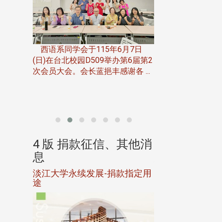
一次会员
在台北校
西语系同学会于115年6月7日
伯申研发
(日)在台北校园D509举办第6届第2
次会员大会。会长蓝挹丰感谢各 ...
由社团法人淡江大
合总会主办的「淡
韵杯歌唱大赛」，于11
、其他消
4 版 捐款征信、其他消
4 版 捐款
息
息
淡江大学永续发展-捐款指定用
校友个人资料保
途