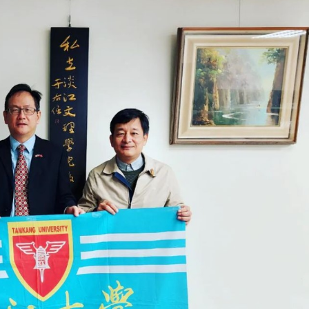
淡江大学于115年7月30日(四)举
办布达暨单位主管交接典礼。115
7月
本校校长葛焕昭将于今(1
学年度校友服务暨资源发展 ...
深耕
月31日(五)任期届满。董
24日(三)下午5时 ...
2 版 校友会活动 (海
2 版 校友会活动 
外、县市)
外、县市)
台中市校友会拜会卢秀燕市
南加州校友会召开11
长 校友交流智慧治理凝聚向
理事会议 许宗由当选
心力
会长 并获授权承办
校友双年会