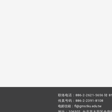
校配合「个人资料保护法」之施
，并导入个资管理，对于校友之
人资料应尽善良管理人之责任，
于母校 ...
联络电话：886-2-2621-5656 转 8
传真号码：886-2-2391-8108
电邮信箱：fl@gms.tku.edu.tw
地址：106302 台北市大安区金华