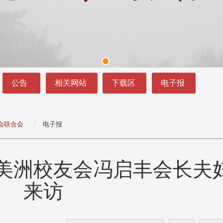
公告
相关网站
下载区
电子报
会联合会
电子报
美洲校友会冯启丰会长夫
头版 热门焦点
头版 热门焦点
处
校友处新任执行长武士戎上
淡江大学董事会议改
来访
念
任 携手校友共创淡江新里程
聘任许辉煌为校长 新
董事