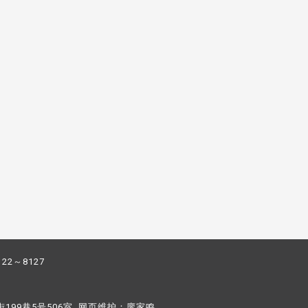
122～8127
街199巷5号506室 网页维护：
廖家鸣​