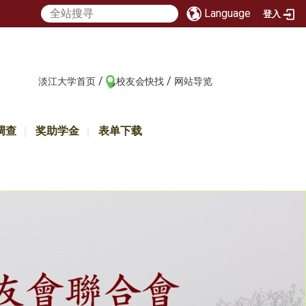
Language
登入
/
/
:::
淡江大学首页
校友会快找
网站导览
调查
奖助学金
表单下载