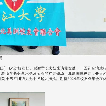
南加州校友会于115年6月2
台中市校友会于115年6月24日
在美国洛杉矶华侨文教服
，在
(三)举办拜会台中市政府活动。参
（洛侨文化中心）会议室召
玲学
访团由母校战略所所长李大中、 ...
...
照
3 版 校友会活动 (系
3 版 校友会活动 
2日(一)来访校友处。感谢学长夫妇来访校友处，一回到台湾就
所、其他)
所、其他)
访!听学长分享水晶及宝石的神奇磁场，真是啧啧称奇，夫人
但对于淡江团结力无不竖起大拇指。期待2024年校友双年会在
聚
【校友来访】香港校友会前会
邱孝贤接任跨业合作协
长叶雅琴、杜天宝学长
届理事长