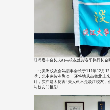
东校友会于115年6月10日(三)
台北市校友会于6月6日(六)举办
16日(二)，27名校友夥伴一同前
「新店瑠公圳知性健行活动」
中国宁夏省参访，活 ...
领队温明正学长与副领队吕惠
姐的精 ...
◎冯启丰会长夫妇与校友处彭春阳执行长合
 版 校友会活动 (系
3 版 校友会活动 (系
北美洲校友会冯启丰会长于111年12月1
所、其他)
所、其他)
满，北中南皆有聚会，还特地从高雄北上来
计，实在是太厉害! 夫人虽不是淡江校友，
机系友会第3届第4次理监事
风保系友会兰阳探梅漫游 齐
与校友们相见!
议暨系友论坛
共谱初夏欢乐乐章