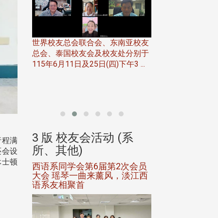
世界校友总会联合会、东南亚校友
总会、泰国校友会及校友处分别于
7日(日)
115年6月11日及25日(四)下午3 ...
务中心
北加州校友会于115
开115
晚，参加由北加州
联合会在Foster Ci ..
(系
3 版 校友会活动 (系
3 版 校友会
行程满
所、其他)
所、其他)
还会设
休士顿
进会第2
西语系同学会第6届第2次会员
第一届淡韵杯歌
大会 瑶琴一曲来薰风，淡江西
赛公开抽籤 落
语系友相聚首
正、公开竞赛精