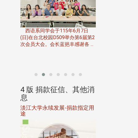
一次会员
在台北校
西语系同学会于115年6月7日
伯申研发
(日)在台北校园D509举办第6届第2
次会员大会。会长蓝挹丰感谢各 ...
由社团法人淡江大
合总会主办的「淡
韵杯歌唱大赛」，于11
、其他消
4 版 捐款征信、其他消
4 版 捐款
息
息
淡江大学永续发展-捐款指定用
校友个人资料保
途