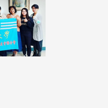
跨业合作协进会第二届第
香港校友会前会长叶雅琴学姐与
会
大会于6月5日下午7时，
杜天宝学长一家，于115年6月4日
日
园D508室举行，本校潘
(四)返校拜访校友处，受到校友 ...
..
长、 ...
消
4 版 捐款征信、其他消
4 版 捐款征信
息
息
欢迎使用「淡江大学校园征才
捐款芳名录
线上系统」