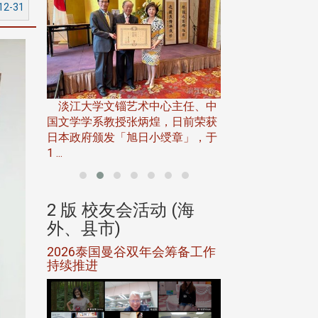
12-31
淡江大学推广教育处
13日(六)举办「
淡江大学文锱艺术中心主任、中
届开学典礼暨共识营，
15)年7
国文学学系教授张炳煌，日前荣获
事会于6月
日本政府颁发「旭日小绶章」，于
1 ...
(海
2 版 校友会活动 (海
2 版 校友会
外、县市)
外、县市)
5年年中
2026泰国曼谷双年会筹备工作
北加州校友会参
116年
持续推进
仲夏舞会 牛仔之
下届世界
欢