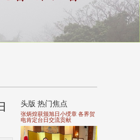
妇
头版 热门焦点
头版 热门焦
选案报部
张炳煌获颁旭日小绶章 各界贺
观势汇天下校友
聘范巽绿
电肯定台日交流贡献