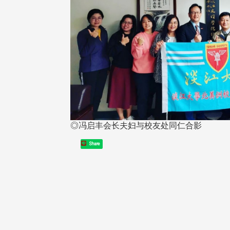
在连日大雨阴霾下，风保系友
在115年6月27日(六)举办的一
游，神奇迎来超幸运好天气。大 .
江大学电子与电机系友会于115
6月28日在台北校区盛大举办
无人科技与前瞻应用论坛」，特
请 ...
◎冯启丰会长夫妇与校友处同仁合影
Share
4 版 捐款征信、其他消
4 版 捐款征信、其他
息
息
友个人资料保护声明
欢迎订阅校友e报！