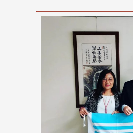
治大学主任秘书、中文系校友
校友处执行长彭春阳于115年
守正，于115年6月2日(二)率政
30日(四)荣退，为其十四年来
大学校友服务相关同仁莅临本 ...
校友服务、凝聚海内外校友情 ...
 版 校友会活动 (海
2 版 校友会活动 (海
外、县市)
外、县市)
东校友会6月活动
台北市校友会6月份活动