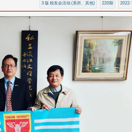
3 版 校友会活动 (系所、其他)
220期
2022-
淡江大学于115年7月30日(四)举
办布达暨单位主管交接典礼。115
7月
本校校长葛焕昭将于今(1
学年度校友服务暨资源发展 ...
深耕
月31日(五)任期届满。董
24日(三)下午5时 ...
2 版 校友会活动 (海
2 版 校友会活动 
外、县市)
外、县市)
台中市校友会拜会卢秀燕市
南加州校友会召开11
长 校友交流智慧治理凝聚向
理事会议 许宗由当选
心力
会长 并获授权承办
校友双年会