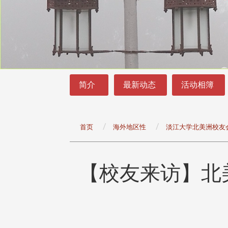
:::
:::
简介
最新动态
活动相簿
首页
海外地区性
淡江大学北美洲校友
【校友来访】北
头版 热门焦点
头版 热门焦点
治大学主任秘书曾守正率队
十四载深耕校友情谊 校友
访校友处 深化校友工作交
执行长彭春阳荣退 校友感
共享实务经验
相伴同行