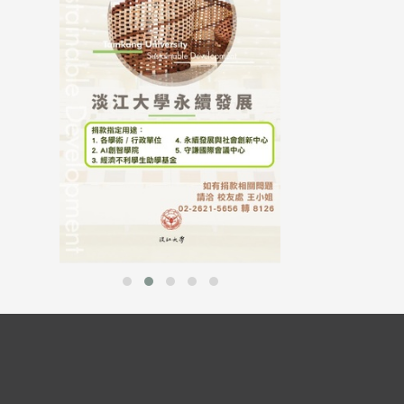
母校配合「个人资
行，并导入个资管
个人资料应尽善良
并于母校 ...