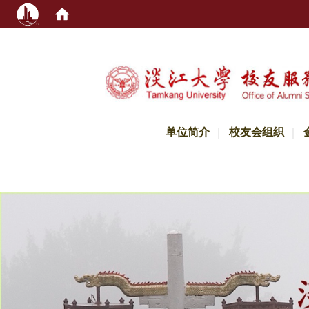
:::
单位简介
校友会组织