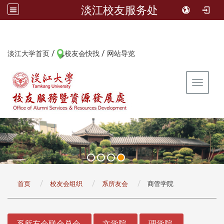
淡江校友服务处
/
/
:::
淡江大学首页
校友会快找
网站导览
Toggle 
:::
首页
校友会组织
系所友会
商管学院
:::
系所友会联合总会
文学院
理学院