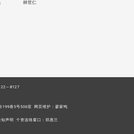
长
林世仁
122～8127
街199巷5号506室 网页维护：
廖家鸣​
告知声明
个资连络窗口：
郑惠兰