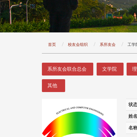
:::
首页
校友会组织
系所友会
工学
:::
系所友会联合总会
文学院
其他
状
姓
名