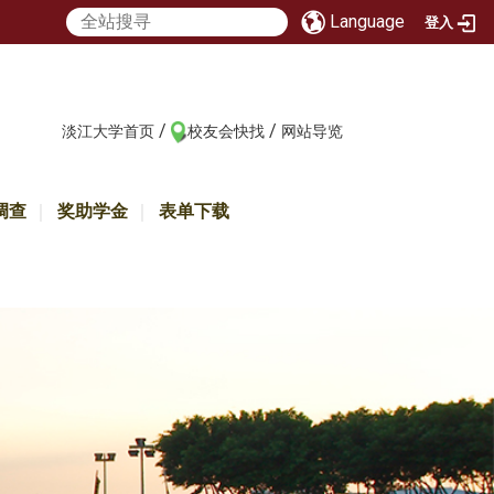
Language
登入
/
/
:::
淡江大学首页
校友会快找
网站导览
调查
奖助学金
表单下载