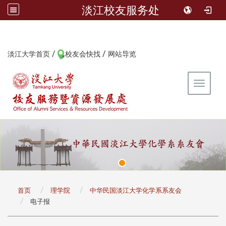
淡江校友服务处
/
/
:::
淡江大学首页
校友会快找
网站导览
Toggle 
:::
首页
理学院
中华民国淡江大学化学系系友会
电子报