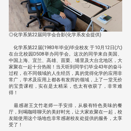
◎化学系第22届同学会合影(化学系友会提供)
化学系第22届(1983年毕业)毕业校友 于10月12日(六)
在台北校园D508举办同学会。这次的同学来自美国、
中国上海、宜兰、高雄、苗栗、埔里及大台北地区，大
家聚在一起十分热闹！当天听到同学们毕业43年的奋斗
过程，在不同领域的人生经历，真的觉得化学的应用非
常广，学术及应用上都各有发挥的领域，上了一堂无价
的宝贵课程，实在是太精采，也太有收获了，非常难
得！
最感谢王文竹老师一手安排，从极有特色美味的餐
厅，到喝咖啡聊天的美好时光，让大家欢聚在一起，校
友能使用这个场地也非常感谢校友处提供的服务，太享
受了！