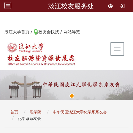
淡江校友服务处
/
/
:::
淡江大学首页
校友会快找
网站导览
Toggle 
:::
首页
理学院
中华民国淡江大学化学系系友会
化学系系友会