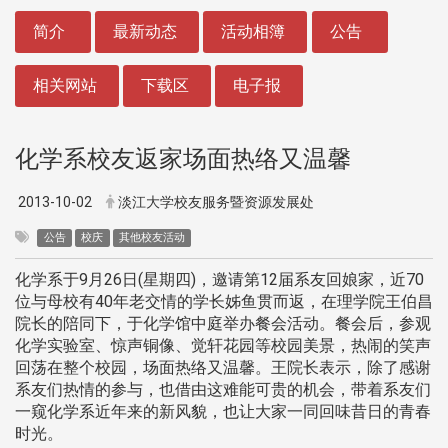
:::
简介
最新动态
活动相簿
公告
相关网站
下载区
电子报
化学系校友返家场面热络又温馨
2013-10-02
淡江大学校友服务暨资源发展处
公告
校庆
其他校友活动
化学系于9月26日(星期四)，邀请第12届系友回娘家，近70
位与母校有40年老交情的学长姊鱼贯而返，在理学院王伯昌
院长的陪同下，于化学馆中庭举办餐会活动。餐会后，参观
化学实验室、惊声铜像、觉轩花园等校园美景，热闹的笑声
回荡在整个校园，场面热络又温馨。王院长表示，除了感谢
系友们热情的参与，也借由这难能可贵的机会，带着系友们
一窥化学系近年来的新风貌，也让大家一同回味昔日的青春
时光。