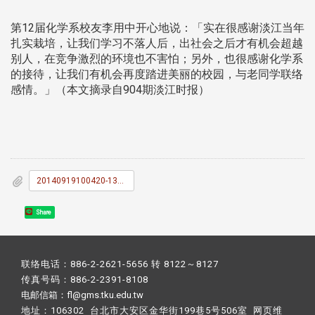
第12届化学系校友李用中开心地说：「实在很感谢淡江当年
扎实栽培，让我们学习不落人后，出社会之后才有机会超越
别人，在竞争激烈的环境也不害怕；另外，也很感谢化学系
的接待，让我们有机会再度踏进美丽的校园，与老同学联络
感情。」（本文摘录自904期淡江时报）
20140919100420-1385826199.jpg
Share
联络电话：886-2-2621-5656 转 8122～8127
传真号码：886-2-2391-8108
电邮信箱：fl@gms.tku.edu.tw
地址：106302 台北市大安区金华街199巷5号506室 网页维