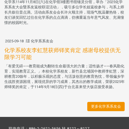
化学系114年11月8日(六)在化学馆3楼图书馆锺灵分馆，举办「2025化学
系系友大会暨系友返校联谊活动」，吸引多位学长姐返校参与，与系上师
长共叙往昔点滴。活动由系友会会长许火顺主持，现场气氛温馨热络，校
友们谈笑回忆过往在化学系的点点滴滴，彷彿重返当年意气风发、充满憧
憬的校园时光。
2025-09-18
化学系系友会
化学系校友李虹慧获师铎奖肯定 感谢母校提供无
限学习可能
「有爱无碍——教育能成为翻转生命最强大的力量；适性扬才——春风勤化
育，实现教育正义。」本校化学系校友，新竹县北埔国中教师李虹慧，深
耕教育20馀年，以积极乐观的态度，与活泼创意的教育热忱，带领偏乡学
生战胜资源困境，展现优异的学习成果，其杰出的教学成就，荣获2025年
师铎奖的肯定，于114年9月18日(四)于台北喜来登大饭店接受表扬。
更多化学系系友会
联络电话：886-2-2621-5656 转 8122～8127