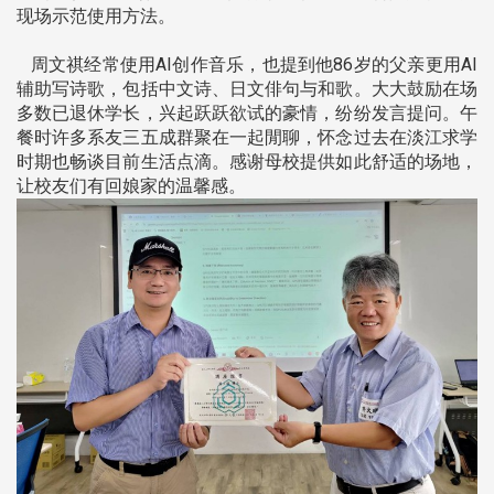
现场示范使用方法。
周文祺经常使用AI创作音乐，也提到他86岁的父亲更用AI
辅助写诗歌，包括中文诗、日文俳句与和歌。大大鼓励在场
多数已退休学长，兴起跃跃欲试的豪情，纷纷发言提问。午
餐时许多系友三五成群聚在一起閒聊，怀念过去在淡江求学
时期也畅谈目前生活点滴。感谢母校提供如此舒适的场地，
让校友们有回娘家的温馨感。