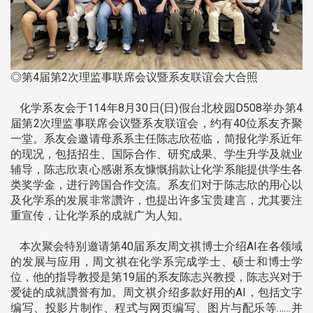
◎第4届第2次理监事联席会议暨系友联谊会大合照
化学系友会于114年8月30日(日)假台北校园D508举办第4
届第2次理监事联席会议暨系友联谊会，约有40位系友齐聚
一堂。系友会邀请母系系主任陈志欣莅临，简报化学系近年
的现况，包括招生、国际合作、研究成果、学生升学及就业
辅导，陈志欣衷心感谢系友慷慨捐款让化学系能提供学生各
类奖学金，进行跨国合作交流。系友们对于陈志欣的用心以
及化学系的发展非常讚许，也提出许多宝贵建言，尤其要注
重宣传，让化学系的成就广为人知。
本次聚会特别邀请第40届系友周文祺博士介绍AI在各领域
的发展与应用，周文祺在化学系完成学士、硕士和博士学
位，他的指导教授是第19届的系友陈志兴教授，陈志兴对于
爱徒的成就讚誉有加。周文祺介绍多款好用的AI，包括文字
编写、投影片制作、程式与网页编写、图片与配乐等……并