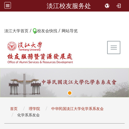
淡江校友服务处
/
/
:::
淡江大学首页
校友会快找
网站导览
Toggle 
:::
首页
理学院
中华民国淡江大学化学系系友会
化学系系友会