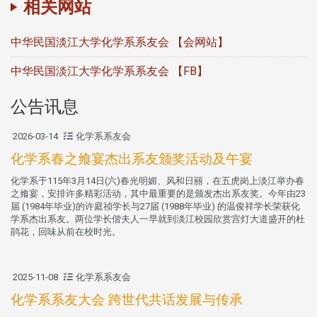
相关网站
中华民国淡江大学化学系系友会 【会网站】
中华民国淡江大学化学系系友会 【FB】
公告讯息
2026-03-14
化学系系友会
化学系春之飨宴杰出系友颁奖活动及午宴
化学系于115年3月14日(六)春光明媚、风和日丽，在五虎岗上淡江举办春
之飨宴，安排许多精彩活动，其中最重要的是颁发杰出系友奖。今年由23
届 (1984年毕业)的许庭祯学长与27届 (1988年毕业) 的温俊祥学长荣获化
学系杰出系友。两位学长偕夫人一早就到淡江校园欣赏宫灯大道盛开的杜
鹃花，回味从前在校时光。
2025-11-08
化学系系友会
化学系系友大会 跨世代共话发展与传承