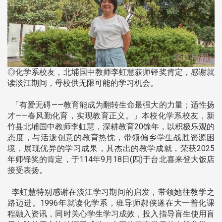
◎化学系校友，北埔国中教师李虹慧获师铎奖肯定，感谢就
读淡江期间，母校供无限可能的学习机会。
「有爱无碍——教育能成为翻转生命最强大的力量；适性扬
才——春风勤化育，实现教育正义。」本校化学系校友，新
竹县北埔国中教师李虹慧，深耕教育20馀年，以积极乐观的
态度，与活泼创意的教育热忱，带领偏乡学生战胜资源困
境，展现优异的学习成果，其杰出的教学成就，荣获2025
年师铎奖的肯定，于114年9月18日(四)于台北喜来登大饭店
接受表扬。
李虹慧特别感谢在淡江学习期间的启发，带领她往教学之
路迈进。1996年就读化学系，班导师郝侠遂在大一普化课
程融入资讯，同时关心学生学习成效，投入指导盲生使用盲