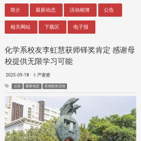
:::
简介
最新动态
活动相簿
公告
相关网站
下载区
电子报
化学系校友李虹慧获师铎奖肯定 感谢母
校提供无限学习可能
2025-09-18
严蜜蜜
公告
最新动态
其他校友活动