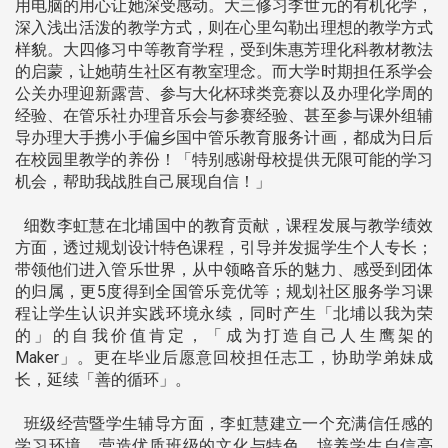
用电脑的用心让她深受感动。大三修习李世元的有机化学，
深入浅出活泼的教学方式，则在心里勾勒出理想的教学方式
样貌。大四修习中等教育学程，受到朱惠芳理化科教材教法
的启蒙，让她萌生社区有教室理念。而大学时期担任系学会
公关办理迎新露营、参与大化杯球类竞赛以及办理化学周的
经验、在管乐社办理音乐会与参赛经验、甚至参与课外组辅
导办理大手携小手偏乡国中管乐教育服务计画，都成为日后
在校园里教学的养份！「特别感谢母校提供无限可能的学习
机会，帮助我战胜自己展现自信！」
细数李虹慧在北埔国中的教育贡献，课程发展与教学绩效
方面，透过规划设计特色课程，引导并发掘学生个人专长；
带领他们进入管乐世界，从中领略音乐的魅力、感受到团体
的归属，更5度得到全国管乐竞优等；规划社区服务学习课
程让学生认识并实践环境永续，同时产生「北埔以我为荣
的」的自我价值肯定，「成为打造自己人生鹰架的
Maker」。更在毕业后愿意回校担任志工，协助学弟妹成
长，延续「善的循环」。
班级经营暨学生辅导方面，李虹慧建立一个充满信任感的
学习环境，营造优质班级的文化与特色，培养学生自信亮