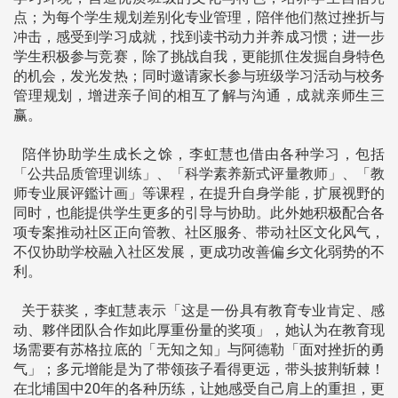
点；为每个学生规划差别化专业管理，陪伴他们熬过挫折与
冲击，感受到学习成就，找到读书动力并养成习惯；进一步
学生积极参与竞赛，除了挑战自我，更能抓住发掘自身特色
的机会，发光发热；同时邀请家长参与班级学习活动与校务
管理规划，增进亲子间的相互了解与沟通，成就亲师生三
赢。
陪伴协助学生成长之馀，李虹慧也借由各种学习，包括
「公共品质管理训练」、「科学素养新式评量教师」、「教
师专业展评鑑计画」等课程，在提升自身学能，扩展视野的
同时，也能提供学生更多的引导与协助。此外她积极配合各
项专案推动社区正向管教、社区服务、带动社区文化风气，
不仅协助学校融入社区发展，更成功改善偏乡文化弱势的不
利。
关于获奖，李虹慧表示「这是一份具有教育专业肯定、感
动、夥伴团队合作如此厚重份量的奖项」，她认为在教育现
场需要有苏格拉底的「无知之知」与阿德勒「面对挫折的勇
气」；多元增能是为了带领孩子看得更远，带头披荆斩棘！
在北埔国中20年的各种历练，让她感受自己肩上的重担，更