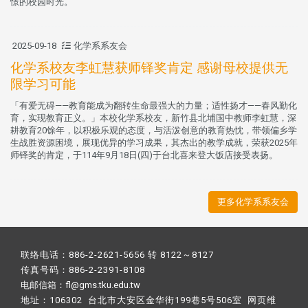
憬的校园时光。
2025-09-18
化学系系友会
化学系校友李虹慧获师铎奖肯定 感谢母校提供无
限学习可能
「有爱无碍——教育能成为翻转生命最强大的力量；适性扬才——春风勤化
育，实现教育正义。」本校化学系校友，新竹县北埔国中教师李虹慧，深
耕教育20馀年，以积极乐观的态度，与活泼创意的教育热忱，带领偏乡学
生战胜资源困境，展现优异的学习成果，其杰出的教学成就，荣获2025年
师铎奖的肯定，于114年9月18日(四)于台北喜来登大饭店接受表扬。
更多化学系系友会
联络电话：886-2-2621-5656 转 8122～8127
传真号码：886-2-2391-8108
电邮信箱：fl@gms.tku.edu.tw
地址：106302 台北市大安区金华街199巷5号506室 网页维