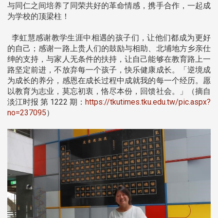
与同仁之间培养了同荣共好的革命情感，携手合作，一起成
为学校的顶梁柱！
李虹慧感谢教学生涯中相遇的孩子们，让他们都成为更好
的自己；感谢一路上贵人们的鼓励与相助、北埔地方乡亲仕
绅的支持，与家人无条件的扶持，让自己能够在教育路上一
路坚定前进，不放弃每一个孩子，快乐健康成长。「逆境成
为成长的养分，感恩在成长过程中成就我的每一个经历。愿
以教育为志业，莫忘初衷，恪尽本份，回馈社会。」（摘自
淡江时报 第 1222 期：
https://tkutimes.tku.edu.tw/pic.aspx?
no=237095
）