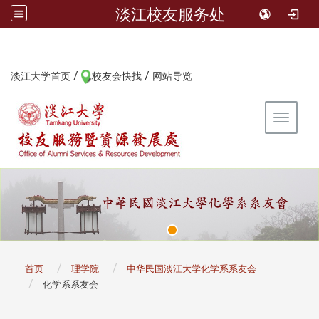
淡江校友服务处
/
/
:::
淡江大学首页
校友会快找
网站导览
Toggle 
:::
首页
理学院
中华民国淡江大学化学系系友会
化学系系友会