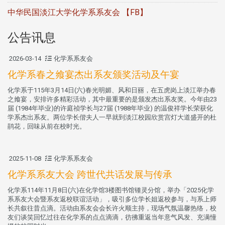
中华民国淡江大学化学系系友会 【FB】
公告讯息
2026-03-14
化学系系友会
化学系春之飨宴杰出系友颁奖活动及午宴
化学系于115年3月14日(六)春光明媚、风和日丽，在五虎岗上淡江举办春
之飨宴，安排许多精彩活动，其中最重要的是颁发杰出系友奖。今年由23
届 (1984年毕业)的许庭祯学长与27届 (1988年毕业) 的温俊祥学长荣获化
学系杰出系友。两位学长偕夫人一早就到淡江校园欣赏宫灯大道盛开的杜
鹃花，回味从前在校时光。
2025-11-08
化学系系友会
化学系系友大会 跨世代共话发展与传承
化学系114年11月8日(六)在化学馆3楼图书馆锺灵分馆，举办「2025化学
系系友大会暨系友返校联谊活动」，吸引多位学长姐返校参与，与系上师
长共叙往昔点滴。活动由系友会会长许火顺主持，现场气氛温馨热络，校
友们谈笑回忆过往在化学系的点点滴滴，彷彿重返当年意气风发、充满憧